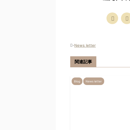
-
News letter
関連記事
Blog
News letter
2