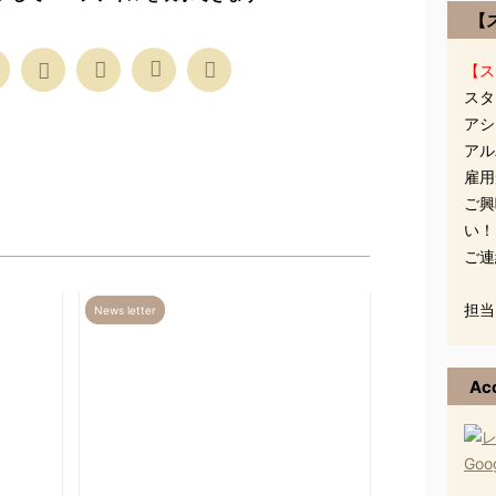
【
【ス
スタ
アシ
アル
雇用
ご興
い！
ご連
担当
News letter
Ac
Go
019/7/9
2014/2/11