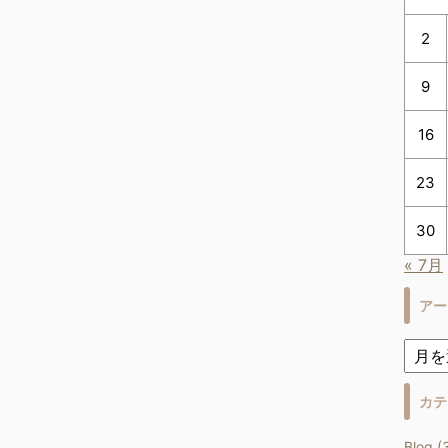
2
9
16
23
30
« 7月
アー
カテ
Blog (