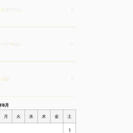
ひとりごと…
ヘアサロン
日記
年8月
月
火
水
木
金
土
1