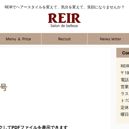
REIRでヘアースタイルを変えて、気分を変えて、笑顔になりませんか？
Menu ＆ Price
Recruit
News letter
Co
REIR
〒1
電話
7号
営業
ラス
ト:1
定休
曜日
クしてPDFファイルを表示できます