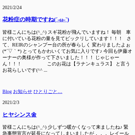
2021/2/24
花粉症の時期ですね(´-ω-`)
皆様こんにちは(^_^) スギ花粉が飛んでいますね！ 毎朝 車
に付いている花粉の量を見てビックリしています！！！ さ
て、REIRのシャンプー台の所が春らしく 変わりましたよぉ
(*´▽｀*) とってもかわいくてお気に入りです♪ 今回も伊藤オ
ーナーの奥様が作って下さいました！！！ じゃじゃー
ん！！！ このお花は【ラナンキュラス】 と言う
お花らしいです(^^ ...
Blog
お知らせ
ひとりごと…
2021/2/3
ヒヤシンス🌼
皆様こんにちは(^_^) 少しずつ暖かくなって来ましたね♪ 緊
急事態宣言が延長になってしまいましたが．．． レイール