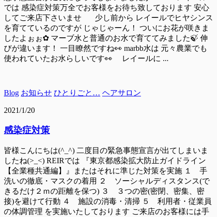
では 感染症対策万全でお客様をお待ち致しております 安心
してご来店下さいませ 少し前から レイールでヒヤシンス
を育てているのですが じゃじゃーん！ ついにお花が咲きま
したよぉぉ✿ マーブ水と普通のお水で育ててみました🍃 伸
びが違います！ 一目瞭然ですね👀 marbb水は 元々農業でも
使われていたお水らしいです👀 レイールに ...
Blog
お知らせ
ひとりごと…
ヘアサロン
2021/1/20
感染症対策
皆様こんにちは(^_^) 二度目の緊急事態宣言が出てしまいま
したね(>_<) REIRでは 『東京都感染拡大防止ガイドライン
【全業種共通編】』またはそれに準じた対策を実施 １ 手
洗いの徹底・マスクの着用 ２ ソーシャルディスタンス(で
きるだけ２ｍの距離を保つ) ３ ３つの密(密閉、密集、密
接)を避けて行動 ４ 施設の消毒・清掃 ５ 利用者・従業員
の体調管理 を実施いたしております ご来店のお客様には手