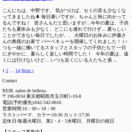
こんにちは、中野です。 気がつけば、セミの音も少なくな
ってきましたね🌲 毎日暑いですが、ちゃんと秋に向かって
るんですね！ 皆さんもだと思いますが…今年の夏は、子供
たちも夏休みも少なく、どこにも連れて行けず… 夏らしい
ことができない毎日でしたが、、 火曜日のお休みに伊藤さ
んの奥様のお家で バーベキューを開催してくれました！ い
つも一緒に働いてるスタッフとスタッフの子供たちで 一日
にぎやかに、夏らしく楽しい時間でした！ 今年の夏は、遠
くには行けないけど… いつも近くにいる人たちと過 ...
1
2
…
14
Next »
Contact
REIR -salon de belleza-
〒196-0034 東京都昭島市玉川町1-19-8
電話(予約優先):
042-542-0616
営業時間:10：00～18：00
ラスト:パーマ、カラー:16:30 カット:17:30
定休日:毎週火曜日、第2・4・5水曜日、月曜日の祝日
【スタッフ募集中】