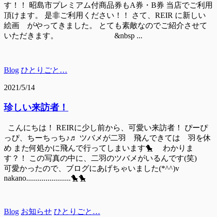
す！！ 昭島市プレミアム付商品券もA券・B券 当店でご利用
頂けます。 是非ご利用ください！！ さて、REIR に新しい
絵画 がやってきました。 とても素敵なのでご紹介させて
いただきます。 &nbsp ...
Blog
ひとりごと…
2021/5/14
珍しい来訪者！
こんにちは！ REIRに少し前から、可愛い来訪者！ ぴーぴ
っぴ、ちーちっち♪♬ ツバメが二羽 飛んできては 羽を休
め また何処かに飛んで行ってしまいます🐤 わかりま
す？！ この写真の中に、二羽のツバメがいるんです(笑)
可愛かったので、ブログにあげちゃいました(*^^)v
nakano.......................🐤🐤
Blog
お知らせ
ひとりごと…