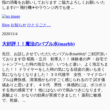
指の消毒をお願いしております ご協力よろしくお願いいた
します(^^ 飛行機✈やラウンジ内でも使 ...
Blog
お知らせ
ひとりごと…
2020/11/4
大好評！！魔法のバブル水(marbb)
先日、お話しさせていただいたバブル水marbbが ご好評頂い
ております😊 昭島・立川 初導入！！ 体験者の声 ・自宅で
シャンプーした時の泡立ちが、いつもと違い、よく泡立ちま
した！！ ドライヤーをした時の気になる頭皮の臭いも全く
気にならなくなりました！ ３０代後半 女性 ・マイクロバ
ブルは爽快感、清潔感がものすごく感じられるので 試す価
値ありと思います。 ４０代 男性 ・体感的には、ボコボコ
する泡の感覚です！ 他にはないので病みつきになります。
炭酸より、かなりの効果が実感できました！ 薬剤に敏感
で、乾燥、 ...