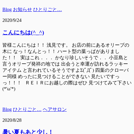
Blog
お知らせ
ひとりごと…
2020/9/24
こんにちは(^_^)
皆様こんにちは！！ 浅見です。 お店の前にあるオリーブの
木に なっ！なんとっ！！ ハート型の葉っぱがありまし
た！！ 実はこれ．．． かなり珍しいそうで．． 小豆島と
言うオリーブ発祥の地では 出会うと幸運が訪れるラッキー
アイテム と言われているそうですよΣ(ﾟДﾟ) 四葉のクローバ
ー同様 めったに見つけることができない 見たいですっ
っ！！！ ＲＥＩＲにお越しの際はぜひ 見つけてみて下さい
(*'ω'*)
Blog
ひとりごと…
ヘアサロン
2020/8/28
暑い夏もあと少し！