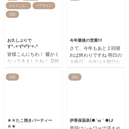
ひとりごと…
ヘアサロン
日記
2024/3/4
2013/12/30
お久しぶりで
今年最後の営業!!!
す°˖✧◝(⁰▿⁰)◜✧˖°
さて、今年もあと２回寝
皆様こんにちわ！ 暖かく
れば終わりですね 明日の
なってきましたね！ 花粉
大晦日、今年は火曜日な
症もつらくなってきまし
のでＲＥＩＲはお休みを
た(ノД`)・゜・。 お店の
いただきま
日記
日記
ご予約が取りづらくなっ
す。。。。。。 つまり本
てしまい、お客様には大
日が２０１３年最後の営
変ご迷惑をお掛け致して
業となります そんな今
おります。 申し訳ごさい
日、 久しぶりに逢えたひ
ません(ノД`)・゜・。 早
とがいます おわかりでし
2013/12/25
2013/12/4
めのご予約がおすすめで
ょうか そう、元スタッフ
★☆たこ焼きパーティー
伊香保温泉(●´ω｀●)♪
す！！是非是非宜しくお
の浅川さん (元スタッフ
☆★
普段はシャワーで済ませ