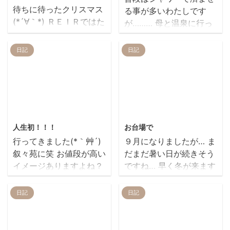
願い致します。
と書きましたが、復帰の
待ちに待ったクリスマス
る事が多いわたしです
美容室 REIR
可能性はありなのです)
(*´∀｀*) ＲＥＩＲではた
が……… 母と温泉に行っ
４月に産まれたお子さん
こ焼きパーティーを開催
てきました 渋川・伊香保
も、はじめまして 元気な
(笑)しました 久しぶりに
インターから走ること約
日記
日記
姿を見せてもらえて、 ス
会った、伊藤家の愛猫エ
10分 『ばんどうの湯』
タッフ一同ひと安心です
メラルダス……… お太り
という所です 源泉かけ流
今年も大変お世話になり
になられました。笑 中野
しで入浴料300円安い 露
ました 来年もよろしくお
さんにクリスマスプレゼ
天風呂貸切状態のとき
願い致します みなさま良
ントをもらってごきげん
に、 なんとなんと きゃ
2013/9/11
2013/9/5
いお年を
です 肝心のたこ焼きは、
―――――――――― 笑
人生初！！！
お台場で
↓ ↓ ↓ ↓ ↓ ↓
そしてそして 仕事おわり
...
行ってきました(*｀艸´)
９月になりましたが… ま
↓ ↓ ↓ ↓ まぁるく
の彼のお母様を呼び出し
叙々苑に笑 お値段が高い
だまだ暑い日が続きそう
おいしく焼きあがりまし
てランチ からの 実家に
イメージありますよね？
ですね… 早く冬が来ます
た(o´▽｀o) ほんの５分
お邪魔してわんこと戯れ
ところが。 これで1300
ように。。。 遅ればせな
くらいでしたが、 昭和記
まだ仔犬で動きが激しい
円て安くないですか しか
がら、今年初のバーベキ
日記
日記
念公園の花火も特等席で
のです( ﾟ∀ﾟ ) ぶれるぶれ
も嬉しいドリンクと、 デ
ューに行ってきました Ｉ
見ることができ… 飲んで
る 帰りには、 おうちの
ザートつき 前からお客様
Ｎお台場潮風公園 お天気
食べて飲んで飲ん
畑でとれた大根をいただ
におすすめされていて、
にも恵まれ しかし平日の