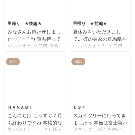
で。。。 とっても楽しい
きました またお正月にも
やっと行けたのですヽ
昼間だというのに人人 食
パーティーになりました
お世話になりますﾟ+.ﾟ(o
(・∀・)ﾉ (お値段は店舗
べて飲んで食べて飲ん
2013/8/24
2013/8/18
ごちそうさまでした
´∪｀o ...
によって違うみたいで
で… 散々遊んだあとに、
━━ヽ(●´∀｀)○ ...
里帰り ★後編★
里帰り ★前編★
す) 普段は食べないライ
スポッチャに行きました
みなさんお待たせしまし
夏休みをいただきまし
スを食べたら… だいぶお
ＴＨＥ・体育会系★笑
たっ(´ー｀*) 誰も待って
て… 彼の実家の群馬県へ
腹いっぱいになりました
久々に行きましたが、ス
ないですね ２日目 伊香
いってきました １日目
おいしかっ
ポッチャ…楽し
保グリーン牧場へ さすが
日本三大うどんと言われ
た。。。。。。｡ﾟ+(σ
――――― ハマりそうで
夏休みで人が大勢いまし
ている(諸説ありますが)
日記
日記
´д`｡)+ﾟ・ また行きたい
す。 特にこの、バーチャ
た(･д･oﾉ)ﾉ でも目的はこ
香川県の讃岐うどん 秋田
です
ルホッケー エアーホッケ
いつ だけだったのですぐ
県の稲庭うどん そして群
ーのようなものを 床に映
帰りました笑 今日も水沢
馬県の 水沢うどん を食
し出された映像をつかっ
うどん(というより天ぷ
べに行きました 伊香保に
yamamoto(`ロ´*)
て身体でやります◎ ハイ
ら)が食べたいと言う
は水沢うどん街というも
2013/7/28
2013/7/20
テク(oﾟДﾟﾉ)ﾉ 再来週に
彼。。。 そんな彼の意見
のがありまして、 うどん
...
ＨＡＮＡＢＩ
６３４
は無視し、今年初めての
屋さんがずら―り(*´□`)
こんにちは もうすぐ７月
スカイツリーに行ってき
うなぎ 店内は扇風機だけ
どこに入るか迷います
も終わりですね 本格的な
ましたっ 本当は富士急ハ
で暑かったですが とても
が… 前に１度行ったこと
夏が始まります でも徐々
イランドに行く予定だっ
おいしくいただきまし
がある、 天ぷらの美味し