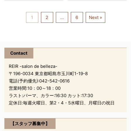
に日は短くなってきてい
たのですが… まさかまさ
たヽ(●´∀｀)○´∀｀)ﾉ 家
いお店にしました もりう
るのですから不思議で
かの休園日 前回行こうと
に帰ってわんこと遊んで
どん(ﾟ∀ﾟ) うまうま― こ
すヾ(o･д･)ﾉ 夏と言えば
した日もそうでした… い
1
2
…
6
Next »
昼寝。。。 昼寝している
の天ぷらが絶品なので
花火ですね？ 今年はスタ
つも火曜日なんです 私は
私の髪の毛をかじるわん
す… さくっさくな衣… こ
ッフ皆でオーナー伊藤さ
もう２度と富士急には行
こ。。。 かわいいやつで
んな天ぷらつくりたいっ
んのお宅にお邪魔して、
けない運命なのかもしれ
す(ｏﾟзﾟo) のんびりした
(´；д；｀) そしてデザー
昭和記念公園の花火を見
ません( ；∀；) それは
...
ト ...
よう計画 を実行しました
そうとスカイツリーは、
Contact
(o･∀･)bﾞ★ マンション
１年も経てば並ばずに登
の上層階はやはり絶景で
れるもんですね 一時期の
REIR -salon de belleza-
すっ(o´∪｀o) 絶景………
混みようが嘘みたいで
〒196-0034 東京都昭島市玉川町1-19-8
ん……雨雲がいますね(･
す。 平日だけかもしれま
電話(予約優先):
042-542-0616
∀･；) 西立川駅の様子で
せん(・∀・) あ、ソラマ
営業時間:10：00～18：00
す。ひとひとひと 公園内
チの中はそれなりに人が
ラスト:パーマ、カラー:16:30 カット:17:30
に行っていたらもみくち
いました せっかくなので
定休日:毎週火曜日、第2・4・5水曜日、月曜日の祝日
ゃですね ネイリスト伊藤
プラネタリウムも水族館
さんのお母様が手料理を
にも行ってみました ぺん
用意してくださったの
ぎんちゃんすごく近かっ
【スタッフ募集中】
で、 ...
たです そして肝心のス