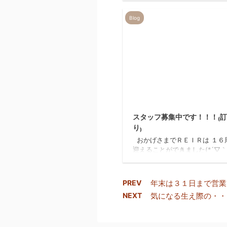
をお掛け致しますが よろしく
致します。 美容室REIR
Blog
20
スタッフ募集中です！！！₍
り₎
おかげさまでＲＥＩＲは １６
迎えることができました(*´▽｀*
７年目に突入です！！！ それ
もみなさまのおかげです。 あ
うございます♡♥♡♥♡ これ
PREV
年末は３１日まで営業
ＲＥＩＲをよろしくお願いいた
NEXT
気になる生え際の・・・白
<(_ _)> （ケーキの数字。。
えました。。。） そしてＲＥ
は 只今スタッフを募集してお
す！！！ スタイリスト アシ