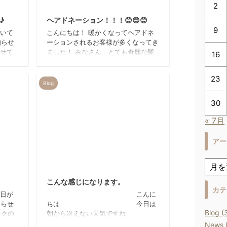
24/9/18
2021/5/7
2
♪
ヘアドネーション！！！😊😊😊
9
続いて
こんにちは！ 暖かくなってヘアドネ
知らせ
ーションされるお客様が多くなってき
させて
ました！ みなさん、とても奇麗な髪
16
惑をお
の毛✨ ヘアドネーション出来るまで
致しま
伸ばすのは、ほんとに大変だと思いま
23
す( ;∀;) ただ切るだけでなく、切った
Blog
後のヘアスタイルも似合うよう考えて
施術させていただきますので、ご安心
30
ください!(^^)! 今日は３名の方を、載
せさせていただきます！ お一人目！
« 7月
とても奇麗な髪の毛です！！ヾ(≧▽≦)
ﾉ 少し長さを残したヘアスタイル！
アー
とてもお似合いです！ お2人目！！
...
25/6/18
2012/2/16
。
こんな感じになります。
カテ
い日が
こんに
知らせ
ちは 今日は
Blog (
クの
朝から冴えない天気ですね
ご迷惑
外を見ていると寒さも倍増してきます
News l