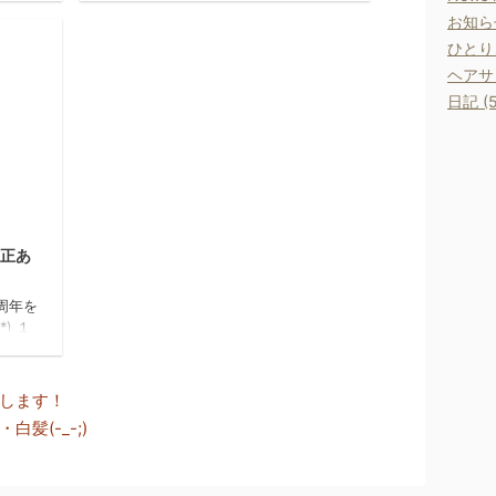
お願い
外で働いている人は足から冷
お知らせ
えてきそうですね 足用ホッ
ひとりご
カイロが必要かもしれません
ヘアサロ
あらら、いま雪のようなもの
が舞ってます わずかですが
日記 (5
寒いわけで
すよね お出掛けさ
れる方は暖かい服装でお出掛けくださ
い さて、今回のご紹介はネイル
ケアです ネイルの
18/3/23
お手入れされたことあります ...
訂正あ
周年を
) １
もこれ
りがと
からも
します！
します
髪(-_-;)
。間違
ＩＲで
りま
スタン