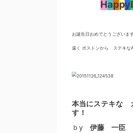
H
a
p
p
y
お誕生日おめでとうございます
遠く ボストンから ステキなAI
本当にステキな 
す！
ｂy
伊藤 一臣