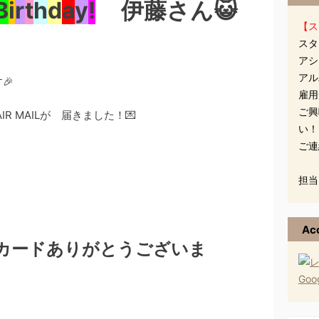
B
i
r
t
h
d
a
y
!
伊藤さん😺
【ス
スタ
アシ
アル
🎉
雇用
ご興
R MAILが 届きました！💌
い！
ご連
担当
Ac
カードありがとうございま
Go