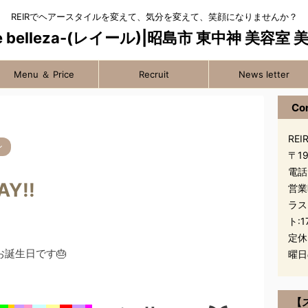
REIRでヘアースタイルを変えて、気分を変えて、笑顔になりませんか？
Menu ＆ Price
Recruit
News letter
Co
REIR
ン
〒1
電話
AY!!
営業
ラス
ト:1
定休
お誕生日です🎂
曜日
【