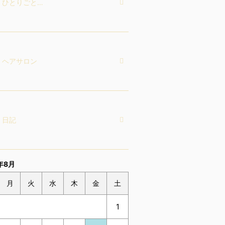
ひとりごと…
ヘアサロン
日記
年8月
月
火
水
木
金
土
1