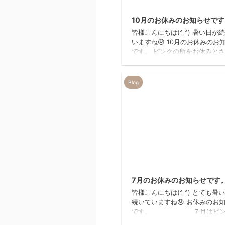
20
10月のお休みのお知らせです
皆様こんにちは(^_^) 暑い日が
いますね😣 10月のお休みのお
です。 ピンクの所をお休みと
頂きます。 ご不便、ご迷
掛け致しますが、宜しくお願い
す。 美容室REIR…
Blog
20
7月のお休みのお知らせです
皆様こんにちは(^_^) とても暑
続いていますね😣 お休みのお
です。 ７月はピン
所をお休みさせて頂きます。 