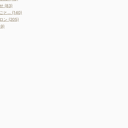
 (83)
と… (140)
ン (205)
9)