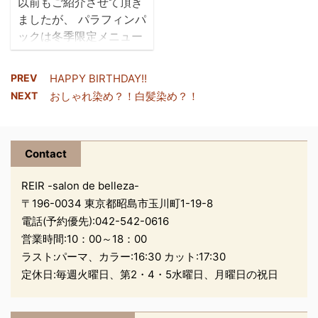
以前もご紹介させて頂き
と お土産を 載せてお
ましたが、 パラフィンパ
きます。 魔除けの水字
ックは冬季限定メニュー
貝は…… ウンベラータに
です(*´▽｀*) パラフ
吊るしました✯ ご来店の
ィンパックとは？ ビタ
際にぜひご覧ください
PREV
HAPPY BIRTHDAY!!
ミンや美容成分が入った
(*‘∀‘) ...
NEXT
おしゃれ染め？！白髪染め？！
特殊なロウで お肌のパッ
クをするものです！
REIRではハンドのみ、期
Contact
間限定でやらせて頂いて
おります(*^^)v この時
REIR -salon de belleza-
期、ただでさえ乾燥する
〒196-0034 東京都昭島市玉川町1-19-8
のに お掃除を念入りにし
電話(予約優先):
042-542-0616
たり お湯を使った
営業時間:10：00～18：00
り・・・・・・ いつも
ラスト:パーマ、カラー:16:30 カット:17:30
頑張っているご自分の手
定休日:毎週火曜日、第2・4・5水曜日、月曜日の祝日
に たまにはご褒美をあげ
てみませんか(?_?) とて
も温かく ...