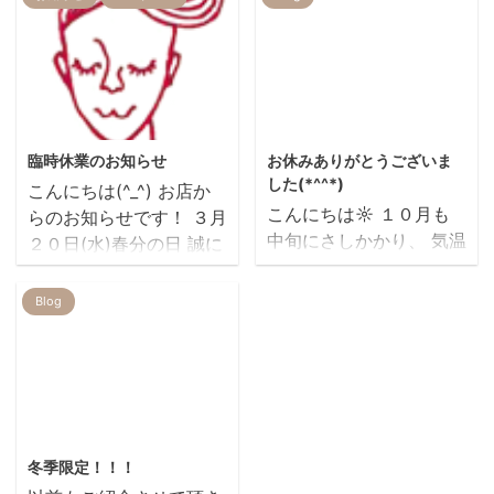
クの所がお休みになりま
仕事大変でも、爪を見て
す。 ご不便をお掛け致し
癒されますでしょうか
ますがよろしくお願い致
かわいいです
します。
美容室REIR…
2024/3/8
2018/10/12
tomomi ito
臨時休業のお知らせ
お休みありがとうございま
した(*^^*)
こんにちは(^_^) お店か
こんにちは☼ １０月も
らのお知らせです！ ３月
中旬にさしかかり、 気温
２０日(水)春分の日 誠に
もだいぶ安定してきまし
勝手ながらお休みをさせ
たね！？ 毎年恒例とな
て頂きます。 当日は大変
Blog
りましたが… 今年も３連
ご不便ご迷惑をおかけい
休ありがとうございまし
たしますが、何卒ご了承
た(*'ω'*) 本日から通常
くださいますようお願い
営業しておりますので よ
申し上げます。 美容室
ろしくお願い致します
REIR
2017/12/16
<(_ _)> 店長が宮古島
冬季限定！！！
に行って来たので 青い海