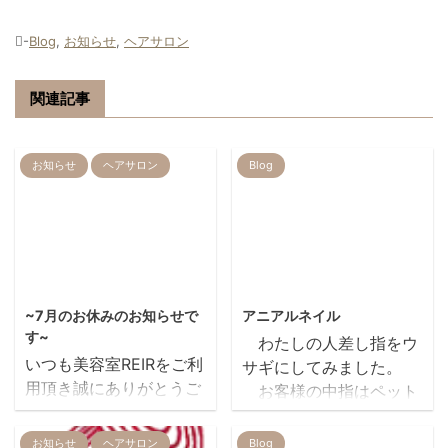
-
Blog
,
お知らせ
,
ヘアサロン
関連記事
お知らせ
ヘアサロン
Blog
2026/6/4
2013/10/25
~7月のお休みのお知らせで
アニアルネイル
す~
わたしの人差し指をウ
いつも美容室REIRをご利
サギにしてみました。
用頂き誠にありがとうご
お客様の中指はペット
ざいます。 ７月のお休み
として飼われているフレ
のお知らせです~~ ピン
ンチブルちゃんです お
お知らせ
ヘアサロン
Blog