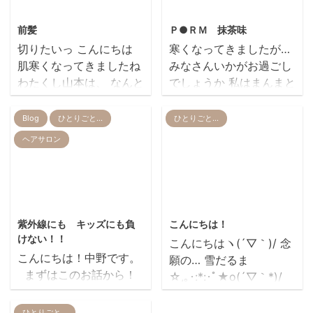
2012/10/10
2012/11/2
前髪
Ｐ●ＲＭ 抹茶味
切りたいっ こんにちは
寒くなってきましたが…
肌寒くなってきましたね
みなさんいかがお過ごし
わたくし山本は、 なんと
でしょうか 私はまんまと
前髪を伸ばしておりま
風邪をひきました笑 毛布
す。 心底どうでもいいで
は面倒くさがらずに 早め
Blog
ひとりごと…
ひとりごと…
すね笑 長い間、眉上をキ
に出さないといけません
ヘアサロン
ープしていた私の前髪…
ね そろそろこたつも出し
耐えて 伸ばし 耐えて 伸
ちゃおうかな、 と考え中
ばし こんなに 長
ですヽ(´▽｀)/ (でもその
く…｡ﾟヽ(ﾟ´Д｀)ﾉﾟ｡ なぜ
前に部屋を片付けなけれ
2019/7/23
2012/1/25
そんなに伸ばしてるの
ば……) ところでっ 冬と
紫外線にも キッズにも負
こんにちは！
か？ ズバリ大人っぽく見
いえばアイスですよね い
けない！！
こんにちはヽ(´▽｀)/ 念
られたいからです・:*:・
ま私の家の冷凍庫は幸せ
こんにちは！中野です。
願の… 雪だるま
(●´Д｀●)・:*:・ …とい
いっぱいです。。。 特別
まずはこのお話から！
☆,｡･:*:･ﾟ★o(´▽｀*)/
うのは建前で 目標達成ま
に公開しちゃいましょう
５月は １年の中でも１
作っちゃいましたぁ！ 手
で切らないと決めている
(ﾟ▽ﾟ*) 10月31日まで安
番紫外線の強い時期です
もかじかんで…痛かった
ひとりごと…