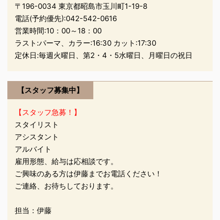
〒196-0034 東京都昭島市玉川町1-19-8
ヨネーズの方が 味がこ
電話(予約優先):
042-542-0616
くて美味しいと感じま
営業時間:10：00～18：00
すヾ(❀╹◡╹)ﾉﾞ 2014
ラスト:パーマ、カラー:16:30 カット:17:30
の キューピーちゃん
定休日:毎週火曜日、第2・4・5水曜日、月曜日の祝日
は 乗馬して 馬の着ぐ
るみきてますよぉ
ＲＥＩＲの 営業は
【スタッフ募集中】
本日までです！！ た
くさんのお客様に出会
【スタッフ急募！】
え 楽しい１年になりま
スタイリスト
した ほんとにあ ...
アシスタント
アルバイト
雇用形態、給与は応相談です。
ご興味のある方は伊藤までお電話ください！
ご連絡、お待ちしております。
担当：伊藤