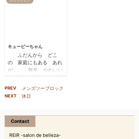
のですっ その目標とはな
かったので笑 みなさんも
髪の毛や頭皮も 日焼け
手が荒れてガサガサ…
にか それは …後編に続
ぜひ、ご賞味ください
することは 良くないこ
Y(>_
きます笑
とが多いですので気をつ
yamamoto(`ロ´*)
けてください カラーも退
yamamoto(`ロ´*
色したり… 髪の毛もパサ
2013/12/30
...
ついたり… 頭皮も傷みま
キューピーちゃん
す… お顔や肌と同じよ
ふだんから どこ
うに 紫外線対策を忘れ
の 家庭にもある あれ
ないでくださいね REIR
が… 毎年 かわいい
でも紫外線から髪や肌を
干支のデザインの姿で
守るスプレーや 紫外線ダ
販売されてるのご存知で
メージを集中ケアするト
PREV
メンズツーブロック
すか？ じゃー
リートメントもあります
NEXT
休日
ん！！ マヨネーズで
ので ご相談ください
す 瓶マヨネーズっ
そして… なかなか切らせ
て あまり見ないですよ
てく ...
Contact
ね！！ 中身は 同じ
だと言われるのです
REIR -salon de belleza-
が… 私は 瓶マ