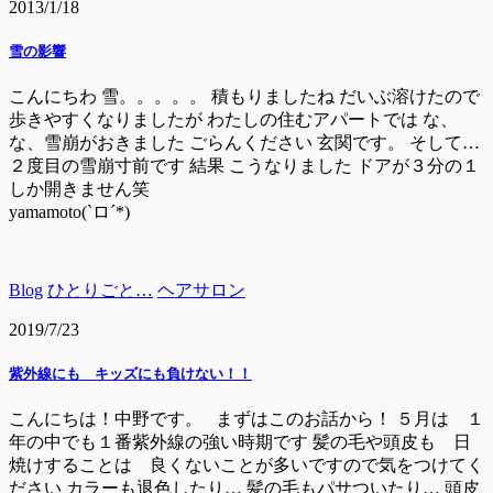
2013/1/18
雪の影響
こんにちわ 雪。。。。。 積もりましたね だいぶ溶けたので
歩きやすくなりましたが わたしの住むアパートでは な、
な、雪崩がおきました ごらんください 玄関です。 そして…
２度目の雪崩寸前です 結果 こうなりました ドアが３分の１
しか開きません笑
yamamoto(`ロ´*)
Blog
ひとりごと…
ヘアサロン
2019/7/23
紫外線にも キッズにも負けない！！
こんにちは！中野です。 まずはこのお話から！ ５月は １
年の中でも１番紫外線の強い時期です 髪の毛や頭皮も 日
焼けすることは 良くないことが多いですので気をつけてく
ださい カラーも退色したり… 髪の毛もパサついたり… 頭皮