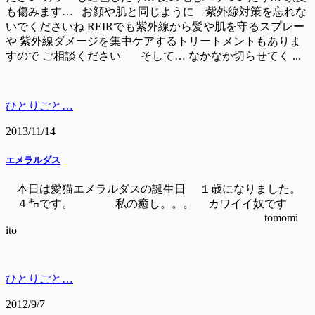
も傷みます… お顔や肌と同じように 紫外線対策を忘れな
いでくださいね REIRでも紫外線から髪や肌を守るスプレー
や 紫外線ダメージを集中ケアするトリートメントもありま
すので ご相談ください そして… なかなか切らせてく ...
ひとりごと…
2013/11/14
エメラルダス
本日は愛猫エメラルダスの誕生日 １歳になりました。
４㌔です。 私の癒し。。。 カワイイ奴です
tomomi
ito
ひとりごと…
2012/9/7