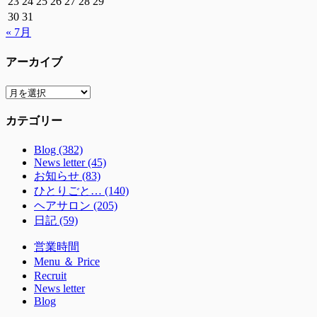
23
24
25
26
27
28
29
30
31
« 7月
アーカイブ
ア
ー
カテゴリー
カ
イ
Blog (382)
ブ
News letter (45)
お知らせ (83)
ひとりごと… (140)
ヘアサロン (205)
日記 (59)
営業時間
Menu ＆ Price
Recruit
News letter
Blog