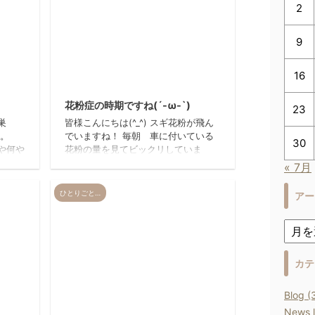
2
9
16
13/8/30
2021/2/24
花粉症の時期ですね(´-ω-`)
23
巣
皆様こんにちは(^_^) スギ花粉が飛ん
様子。
でいますね！ 毎朝 車に付いている
30
や何や
花粉の量を見てビックリしていま
いまし
す！！！ さて、REIRのシャンプー台
« 7月
＿＿
の所が春らしく 変わりましたよぉ(*
おりま
´▽｀*) とってもかわいくてお気に入
ひとりごと…
アー
でし
りです♪ 今回も伊藤オーナーの奥様が
るの
作って下さいました！！！ じゃじゃ
す
ーん！！！ このお花は
念写真
【ラナンキュラス】 と言うお花らし
かなん
いです(^^ ...
カテ
解りず
目です
Blog (
います
14/2/15
2014/2/15
.
News l