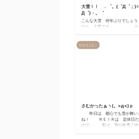
大雪！！ ．゜。(゜Д゜；)≡
Д゜)・。゜
こんな大雪 何年ぶりでしょう
のも 大変です… み
ん！大丈夫ですかぁ！！ 車の
いてる方 無謀にも自転車に乗
方 注意してくださ
ひとりごと…
ね 昼過ぎまで降るみたいな
お家で のんびりですね スタ
佐藤さん 雪まみれです(o￫ܫ￩o)♫ღ 伊
藤さんも 雪かきですp(´▽`o
nakano･｡
20
さむかったぁヽ(。>д<)ｐ
昨日は 都心でも雪が舞い
ね！ ＲＥＩＲは 定休日だ
ので… 私は 雪が吹雪く中
ビチャンたちと 雪遊びをしま
同じ東京でも 八王子の奥