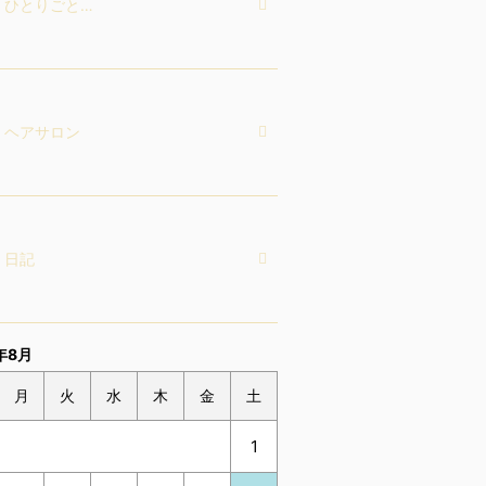
ひとりごと…
ヘアサロン
日記
年8月
月
火
水
木
金
土
1