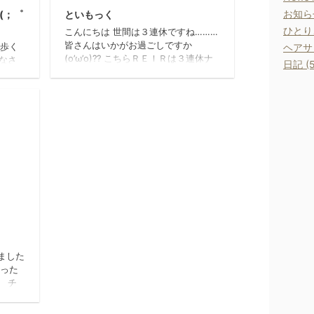
お知らせ
(；゜
といもっく
ひとりご
こんにちは 世間は３連休ですね………
皆さんはいかがお過ごしですか
ヘアサロ
 歩く
(o’ω’o)?? こちらＲＥＩＲは３連休ナ
なさ
日記 (5
カビとあって 落ち着いた様子ですヽ
方 歩
(´Д｀;≡;´Д｀)丿 みなさまお出掛け中
ってる
でしょうか。。。 話は変わりまし
い
て、 我らが店長、伊藤さんが なぜか
ので
なぜかなぜか ハンモック を買ったそ
ッフの
うです なぜか唐突にハンモックを…
(´□｀ﾉ)ﾉ笑 ベランダで使うんだそう
)ﾉﾞ
です。 来年のＢＢＱに持って行くん
だそうです。 とても気が早いです
ネ。 組み立てるのが簡単なんだ と自
･ﾟ
慢げだったので、タイムを計ってみま
14/2/15
した( ...
ました
った
 チ
した
の方で