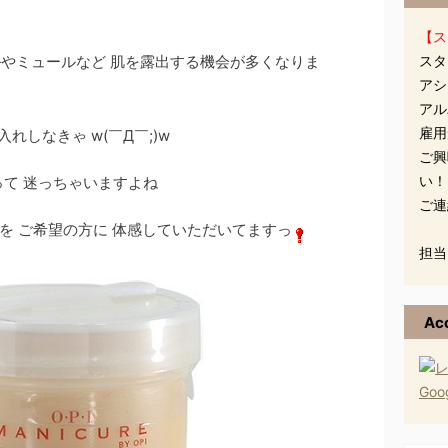
【ス
ールなど 肌を露出する機会が多くなりま
スタ
アシ
アル
雇用
しなきゃ w(￣Д￣;)w
ご興
い！
 迷っちゃいますよね
ご連
ブを ご希望の方に 体感していただいてますっ
担当
Ac
Go