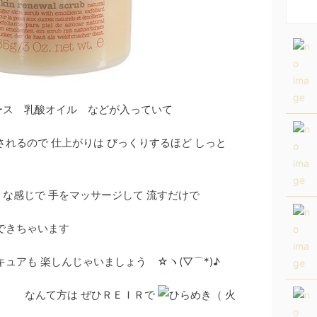
ス 乳酸オイル などが入っていて
るので 仕上がりは びっくりするほど しっと
感じで 手をマッサージして 流すだけで
できちゃいます
アも 楽しんじゃいましょう ☆ヽ(▽⌒*)♪
 なんて方は ぜひＲＥＩＲで
（ 火