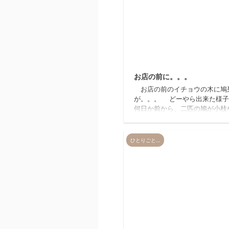
20
お店の前に。。。
お店の前のイチョウの木に鳩
が。。。 どーやら出来た
何日か前から、二匹の鳩が小枝
ら運んでいるなぁっとは思って
たが その後一羽の鳩がズ＿＿
＿＿＿＿ット何日も座り込んで
ひとりごと…
す。 大事な卵を温めているの
ょうか？？？ そもそも卵があ
でしょうか？？？ 謎だらけで
が。 ちょっと失礼して記
どうやら台風が近づいていると
とか・・・ 心配です。 
らいのですが、真ん中辺りに注
そっと見守っていきたいと思
20
..