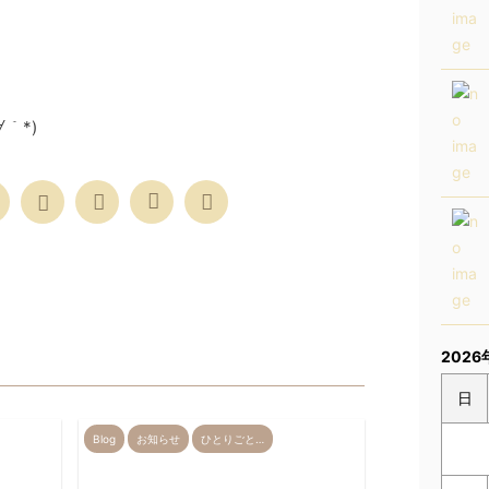
。。〆(∀｀*)
2026
日
Blog
お知らせ
ひとりごと…