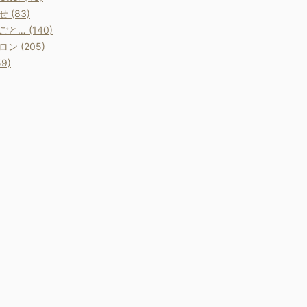
 (83)
と… (140)
ン (205)
9)