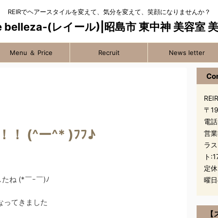
REIRでヘアースタイルを変えて、気分を変えて、笑顔になりませんか？
Menu ＆ Price
Recruit
News letter
Co
REIR
〒1
電話
 (^ー^* )ﾌﾌ♪
営業
ラス
ト:1
定休
 (*￣ｰ￣)ﾉ
曜日
なってきました
【