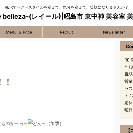
REIRでヘアースタイルを変えて、気分を変えて、笑顔になりませんか？
Menu ＆ Price
Recruit
News letter
Co
REIR
〒1
電話
！！
営業
ラス
ト:1
定休
曜日
ものがっっっ
【