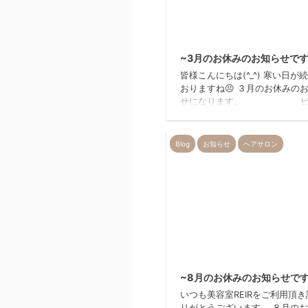
2
~3月のお休みのお知らせです
皆様こんにちは(^_^) 寒い日が
おりますね😣 ３月のお休みの
せになります。 ピ
の斜線の所がお休みになります
不便をお掛け致しますが よろ
願いいたします。 美容室REI
Blog
お知らせ
ヘアサロン
2
~8月のお休みのお知らせです
いつも美容室REIRをご利用頂
りがとうございます。 ８月の