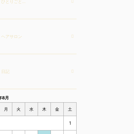
ひとりごと…
ヘアサロン
日記
年8月
月
火
水
木
金
土
1