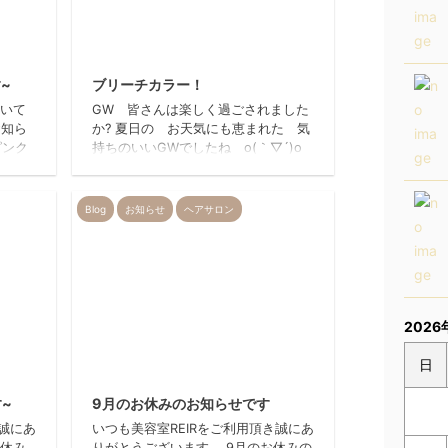
026/2/9
2014/5/5
~
ブリーチカラー！
続いて
GW 皆さんは楽しく過ごされました
お知ら
か? 夏日の お天気にも恵まれた 気
ンク
持ちのいいGWでしたね o(｀▽´)o
。 ご
今日のお客様は ココ何年かブリー
しくお
チして 髪の毛を真っ白にされてるお
R…
客様です。 「初めての方やお仕事の
Blog
お知らせ
ヘアサロン
相手などに 髪の毛で覚えてもらえ
るから！ いいんだよね。」 と…
頭皮のケアはしっかり やります
（刺激が 強いので！！） 仕上
がりは… &nb ...
2026
日
026/7/2
2026/8/3
~
9月のお休みのお知らせです
き誠にあ
いつも美容室REIRをご利用頂き誠にあ
お休み
りがとうございます。 9月のお休みの