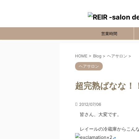
営業時間
HOME
>
Blog
>
ヘアサロン
>
ヘアサロン
超完熟ばなな！
2012/07/06
皆さん、大変です。
レイールの冷蔵庫からこんな