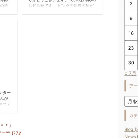
2
線の所
お知らせです。 ピンクの斜線の所が
す。
お休みになります。 ご不便をお掛け
暇にな
致しますがよろしくお願い致します。
9
ますが
美容室REIR…
容室
16
23
30
« 7月
17/7/20
アー
スレター
さんが
てきてく
が過ぎる
カテ
なさ
を頂き
＾＊）
れ～
Blog (
^* )ﾌﾌ♪
繋が
News l