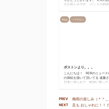
のお知らせです。 ピンクの斜
がお休みになりま
８月の10日~13日までは夏季休
ります。 ご不便をお掛け致し
Blog
ヘアサロン
よろしくお願い致します。 美
REIR…
20
ボストンより。。。
こんにちは！ REIRのニュー
の挿絵を描いて頂いてる 遠藤
日本に戻られて REIRに帰っ
れました(*^^)v 約６年…月日
のが早いですね～ 「おかえり
い！！」 ボストンのお土産
PREV
梅雨の楽しみ（＊＾＿
ました♬ パッケージ おしゃ
NEXT
足も おしゃれに！！ (^ー
♡ ( ˘ω˘ ) お客様とREIRの