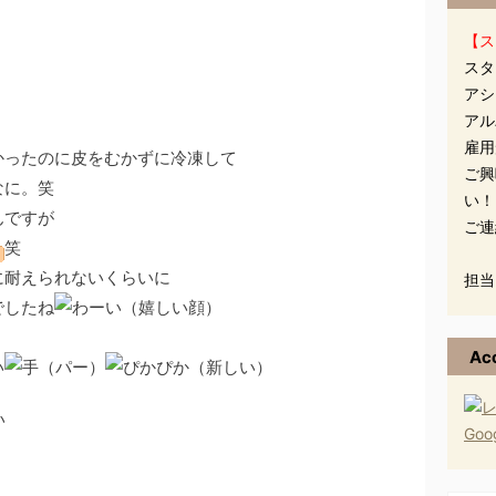
【ス
スタ
アシ
アル
雇用
ったのに皮をむかずに冷凍して
ご興
なに。笑
い！
んですが
ご連
笑
耐えられないくらいに
担当
でしたね
Ac
い
Go