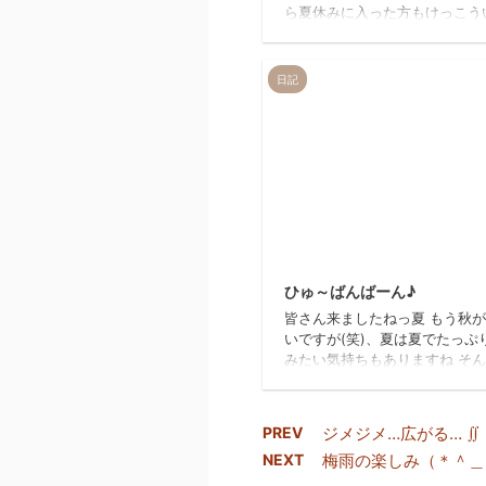
ら夏休みに入った方もけっこう
しゃるみたいで 「帰省ラッシ
ークです！」てテレビで言って
ね 私は夏休みの話ではないの
日記
が、 この間ＲＥＩＲのお客様
されている洋食屋さん 「spin o
lunch」さんに行かせて頂きまし
本に出てきそうな木をたくさん
店内で、こじんまりとしていて
居心地のいい空間でした 私が
のはこちらです スプーンで崩
まうくらいやわらかく煮込まれ
20
タンがめちゃくちゃお ...
ひゅ～ばんばーん♪
皆さん来ましたねっ夏 もう秋
いですが(笑)、夏は夏でたっぷ
みたい気持ちもありますね そ
藤は行ってきました花火大会 
花火大会まで いや～遠かった
った、疲れた笑 もうだめですね
PREV
ジメジメ…広がる… ∬ 
も柴又いいところですね 駄菓
NEXT
梅雨の楽しみ（＊＾＿
んとかお団子やさんとか下町な
がぷんぷんで とても楽しかっ