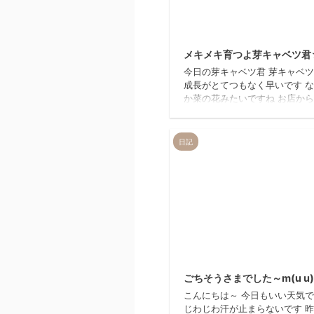
20
メキメキ育つよ芽キャベツ君
今日の芽キャベツ君 芽キャベ
成長がとてつもなく早いです 
か菜の花みたいですね お店か
とこんな感じ 背中がかわい笑 
んです 前からみるとこんな感じ
ですね そしてお友達の謎の植物
日記
子もグングン成長してます 植
えが無いので何かは謎につつま
ます。。。 以上、成長日記で
sat
20
ごちそうさまでした～m(u u
こんにちは～ 今日もいい天気
じわじわ汗が止まらないです 