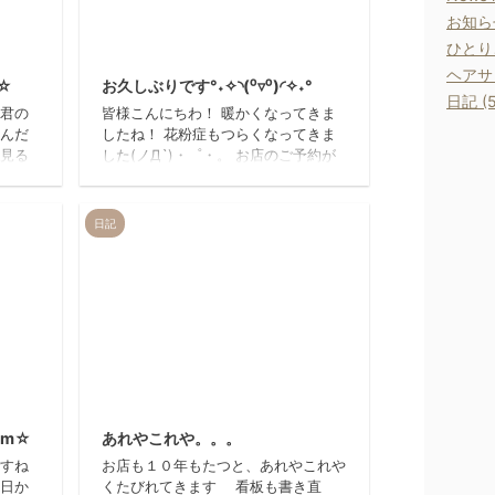
お知らせ
12/4/27
2024/3/4
ひとりご
ヘアサロ
☆
お久しぶりです°˖✧◝(⁰▿⁰)◜✧˖°
日記 (5
ツ君の
皆様こんにちわ！ 暖かくなってきま
なんだ
したね！ 花粉症もつらくなってきま
ら見る
した(ノД`)・゜・。 お店のご予約が
猫背な
取りづらくなってしまい、お客様には
 立派
大変ご迷惑をお掛け致しております。
 この
申し訳ごさいません(ノД`)・゜・。
日記
えた覚
早めのご予約がおすすめです！！是非
れてい
是非宜しくお願い致します。
した
美容室 REIR
o
12/8/12
2012/10/6
)m☆
あれやこれや。。。
ですね
お店も１０年もたつと、あれやこれや
昨日か
くたびれてきます 看板も書き直