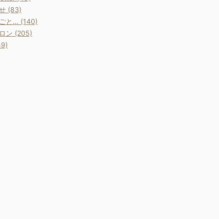
 (83)
と… (140)
ン (205)
9)