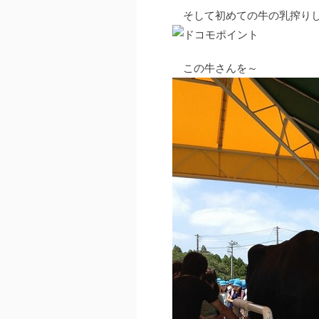
そして初めての牛の乳搾りし
この牛さんを～