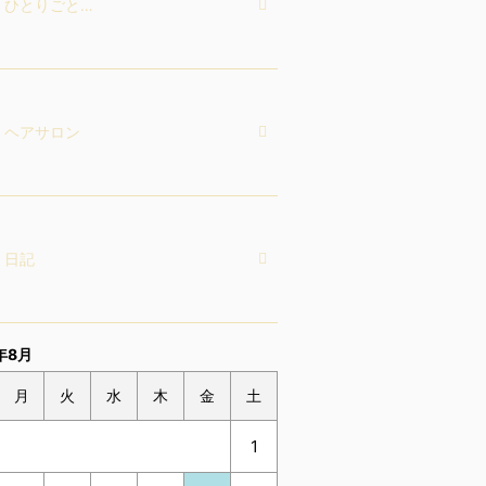
ひとりごと…
ヘアサロン
日記
年8月
月
火
水
木
金
土
1