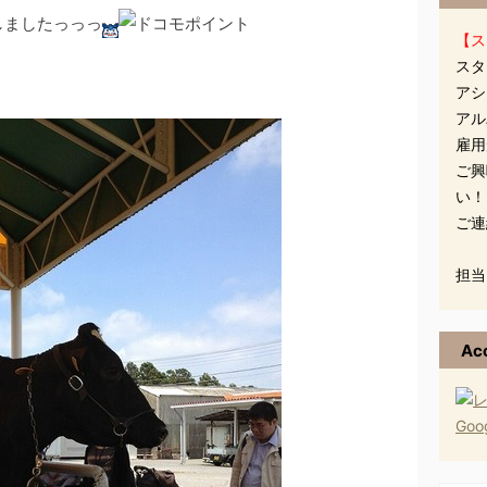
ましたっっっ
【ス
スタ
アシ
アル
雇用
ご興
い！
ご連
担当
Ac
Go