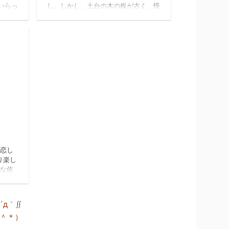
いらっ
し。しかし、土台の木の板が古く、怪
ュがピ
しいのでもつかな ｱｱｱ ～
ました
WINTERな感じになってしまいました
です
そして。。。。。山本さんにな
が経営
ついた謎の青い鳥 REIR
ut
の入り口のユーカリの木を住みかにし
た 絵
ています。
使った
動き
とても
ません。
食べた
れてし
ている
12/7/26
tomomi ito
が恋し
り楽し
んな佐
葛飾の
、暑か
笑 で
´д｀∬
子やさ
＾＊）
雰囲気
たです