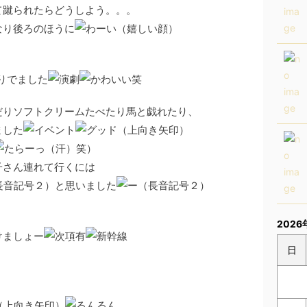
蹴られたらどうしよう。。。
り後ろのほうに
りでました
笑
りソフトクリームたべたり馬と戯れたり、
ました
笑）
さん連れて行くには
と思いました
2026
けましょー
日