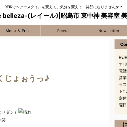
REIRでヘアースタイルを変えて、気分を変えて、笑顔になりませんか？
Menu ＆ Price
Recruit
News letter
Co
REIR
〒1
電話
くじょぉうっ♪
営業
ラス
ト:1
定休
曜日
笑
【