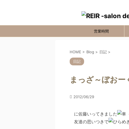
営業時間
HOME
>
Blog
>
日記
>
日記
まっざ～ぼおー
2012/06/29
に佐藤いってきました
友達の思いつきで