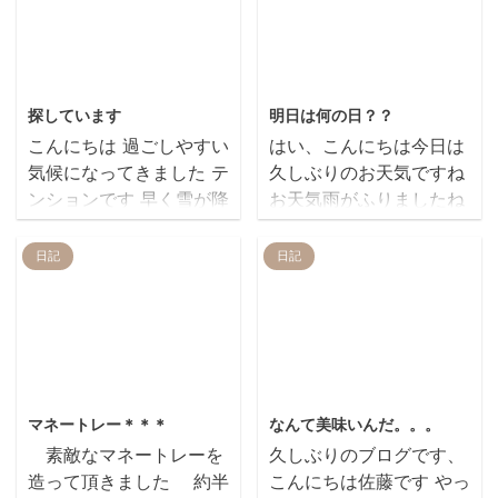
2012/9/22
2012/5/12
探しています
明日は何の日？？
こんにちは 過ごしやすい
はい、こんにちは今日は
気候になってきました テ
久しぶりのお天気ですね
ンションです 早く雪が降
お天気雨がふりましたね
らないかなぁ。。。笑 そ
そうそう皆さんは雨の境
んな感じでわくわくの私
目をみたことはあります
日記
日記
をよそに、事件は起こり
か？？ 私は一度だけあり
ました… 愛車が盗難
ます バスを待っていると
あ、愛車って自転車のこ
きに、遠くの地面を見て
とです笑 ちゃんとアパー
いたら凄い速さで 私の方
トにとめてたんです なの
に暗い影（ピーって暗い
2013/3/1
2012/4/7
になぜ なのになぜ …っ
線）がやってくる～と思
マネートレー＊＊＊
なんて美味いんだ。。。
てかけてなかったんです
ったら もう降られてまし
素敵なマネートレーを
久しぶりのブログです、
けどね 私の自転車を盗む
た いや～また見たいです
造って頂きました 約半
こんにちは佐藤です やっ
なんて、いい度胸してま
ね笑 話は変わりますが明