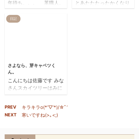
年待ち。。。 革職人。
とあたたたったかくなり
すね まったく こんな感
日は母の日ですね 皆さん
アーチストのＴＵＮＡさ
ましたね笑 春一番はふい
じ じゃなかった、こちら
お母さんに常日頃感謝し
んが丹精込めて創られた
たのでしょうか そうそう
日記
警察さんのですね カッコ
てますか？？ 私は感謝し
もの。。 つくづく
人間ってあたたかくなる
よかったのでつい笑 こん
てるので旅行か温泉かな
手仕事ってすごいなぁ
と焼肉が食べたくなりま
な感じ なので 見つけた
んかをプレゼントしよう
と、思いました ＲＥＩ
すよね笑 食べてきました
方はREIRまでお願いしま
と思っています照 皆さん
Ｒも1２年目。 今後の
焼肉 皆さん『牛蔵』って
す 見つけていただいた方
のお母さんも喜ぶといい
歴史はこのマネートレー
お店知ってます？ぎゅう
2012/5/24
には、金一封 … ...
ですね では、普通の日記
と共にどんな色に変わっ
ぞうとよみます ここのお
...
さよなら、芽キャベツく
ていくのでしょうか 良
店は西武池袋線の富士見
ん。
い感じの色合いを出せて
台というちょっと寂しい
こんにちは佐藤です みな
行けますように。。。
駅徒歩１分のとこにある
さんスカイツリーはみに
最高です。ＴＵＮＡ
のですがなんとっっ 東京
いきましたか？？ わたし
さんありがとうございま
都にある焼き肉屋ランキ
はみにいっ てません笑
す。 そして私たちは、
ングで一位、二位を争う
PREV
キラキラo(*’▽’*)/☆ﾟ’
テレビを観てたら猛烈に
お客様の笑顔を励みに
ほどの 美味しい焼き肉屋
NEXT
寒いですね(>｡<;)
行きたくなりました で
日々精進していきたいと
さんなんです なぜならA
も、七月くらいまで予約
思います。 そして、良
５ランクのお肉を本当に
でいっぱいそうで当分い
い色になりますよ
リーズナブルな価格でた