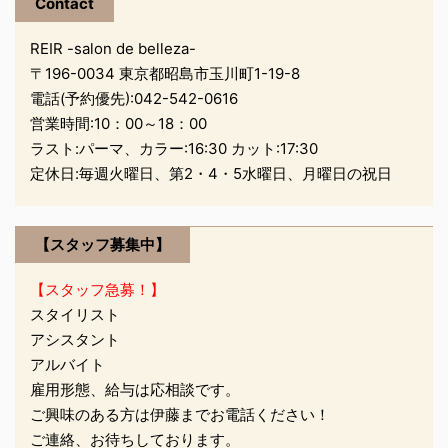
けませんね そして恒例の
Contact
べれちゃうんです 平均よ
芽キャベツくんは。。 刈
...
り食べ ...
REIR -salon de belleza-
りました。笑 青虫やアブ
〒196-0034 東京都昭島市玉川町1-19-8
ラムシに乗っ取られたん
電話(予約優先):
042-542-0616
で 収穫できるの期待して
たんですが、自然の力に
営業時間:10：00～18：00
は勝てませんね これから
ラスト:パーマ、カラー:16:30 カット:17:30
暑くなると虫や黒い動き
定休日:毎週火曜日、第2・4・5水曜日、月曜日の祝日
の早いやつがふえますが
人間も乗っ取られないよ
うに頑張りましょう
【スタッフ募集中】
【スタッフ急募！】
スタイリスト
sat ...
アシスタント
アルバイト
雇用形態、給与は応相談です。
ご興味のある方は伊藤までお電話ください！
ご連絡、お待ちしております。