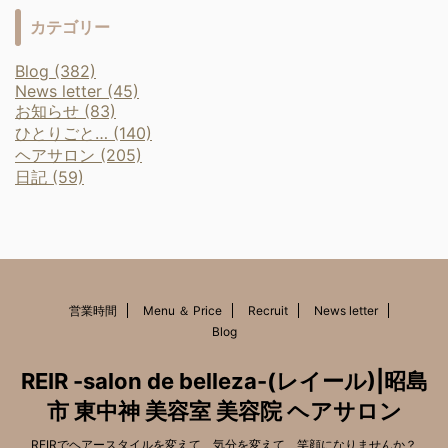
カテゴリー
Blog (382)
News letter (45)
お知らせ (83)
ひとりごと… (140)
ヘアサロン (205)
日記 (59)
営業時間
Menu ＆ Price
Recruit
News letter
Blog
REIR -salon de belleza-(レイール)|昭島
市 東中神 美容室 美容院 ヘアサロン
REIRでヘアースタイルを変えて、気分を変えて、笑顔になりませんか？