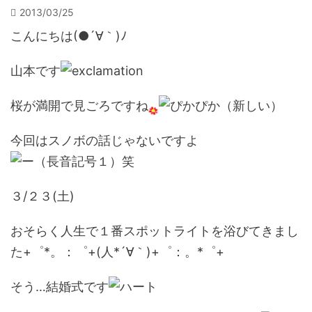
2013/03/25
こんにちは(●´∀｀)ﾉ
山本です
桜が満開で見ごろですね
今回はスノボの話じゃないですよ
笑
３/２３(土)
おそらく人生で１番スポットライトを浴びてきまし
た+゜*。：゜+(人*´∀｀)+゜：。*゜+
そう…結婚式です