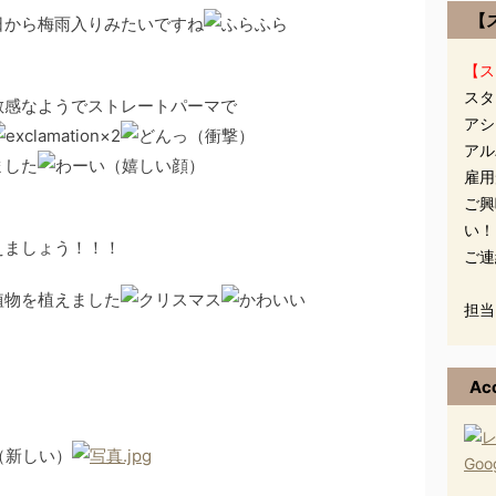
【
日から梅雨入りみたいですね
【ス
スタ
敏感なようでストレートパーマで
アシ
アル
ました
雇用
ご興
い！
えましょう！！！
ご連
植物を植えました
担当
Ac
Go