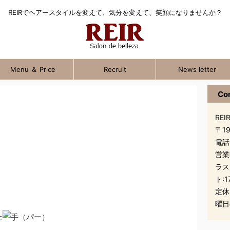
REIRでヘアースタイルを変えて、気分を変えて、笑顔になりませんか？
Menu ＆ Price
Recruit
News letter
Co
REIR
〒1
電話
営業
ラス
ト:1
定休
曜日