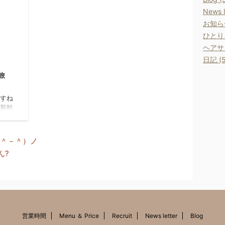
て、い
登れるもんですね 一時期の混みよう
News l
んな感
が嘘みたいです。 平日だけかもしれ
さんの
ません(・∀・) あ、ソラマチの中はそ
お知らせ
笑 こ
れなりに人がいました せっかくなの
ひとりご
IRま
でプラネタリウムも水族館にも行って
ヘアサロ
だいた
みました ぺんぎんちゃんすごく近か
012/8/2
日記 (5
ったです そして肝心のス ...
な旅
ですね
 新幹
 そう
で新幹
良しな
＾－＾）ノ
怖かっ
ん?
わから
に聞き
のれま
の席に
すが、
名古屋
しまし
営業時間
Menu ＆ Price
Recruit
News letter
Blog
きれい