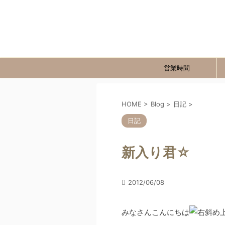
営業時間
HOME
>
Blog
>
日記
>
日記
新入り君☆
2012/06/08
みなさんこんにちは