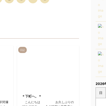
日記
2026
12/4/20
2012/3/26
日
＊下町へ。＊
草間彌
こんにちは お久しぶりの