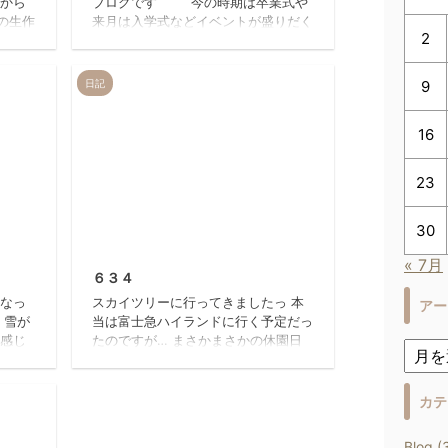
々から
ブログです 今の時期は卒業式や
の生作
来月は入学式などイベントが盛りだく
2
。 ス
さんですね 日が出てると出掛けた
 草間
くなりますが、皆さんはどこかへ行か
形 有
れましたか？ 私は先日友達と東京
日記
9
さん
下町に行ってきました 活気
久しぶ
ある町 ちゃんと前みて
16
取っ付
歩いていないとぶつかるくらい人であ
草間さ
ふれていました ご飯は食べ放題
子が誰
お昼の番組「ヒルナンデス」に
23
も女子
出たみたいでここもとっても混んでい
とす
ました 並びに並んで入ったのでもち
30
、ワク
ろんこれだけでは満足せず、何度もお
12/9/22
2013/7/20
境、
かわりしました カロ ...
« 7月
６３４
になっ
スカイツリーに行ってきましたっ 本
アー
く雪が
当は富士急ハイランドに行く予定だっ
な感じ
たのですが… まさかまさかの休園日
は起こ
前回行こうとした日もそうでした…
車って
いつも火曜日なんです 私はもう２度
アパー
と富士急には行けない運命なのかもし
カテ
 なの
れません( ；∀；) それはそうとスカ
です
イツリーは、 １年も経てば並ばずに
Blog (