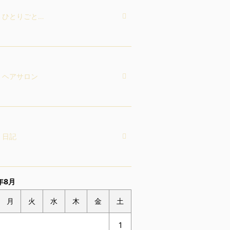
ひとりごと…
ヘアサロン
日記
年8月
月
火
水
木
金
土
1