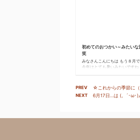
けどね 私の自転車を盗むなん
い度胸してますね まったく こ
じ じゃなかった、こちら警察
ですね カッコよかったのでつい
んな感じ なので 見つけた方はRE
でお願いします 見つけていた
2
方には、金一封 … ...
初めてのおつかい～みたい
笑
みなさんこんにちは もう８月
今年はとても暑いみたいですね
線の中のニュースでみました笑
そう！！！ この間初めて一人
線乗ったんです 名古屋まで仲
PREV
☆これからの季節に（
美容師のお友達に会いに やー
NEXT
6月17日…は (。´･ω･)
た 乗車券とか特急券とかよく
なくてお客さんやら スタッフ
まくっちゃいました笑 でも私
した それも最後の車両、最後
お店が終わってから行ったんで
興奮してねれませんでした笑 
では少し時間があったので観光
た～ テレビ塔↓ お天気もよく