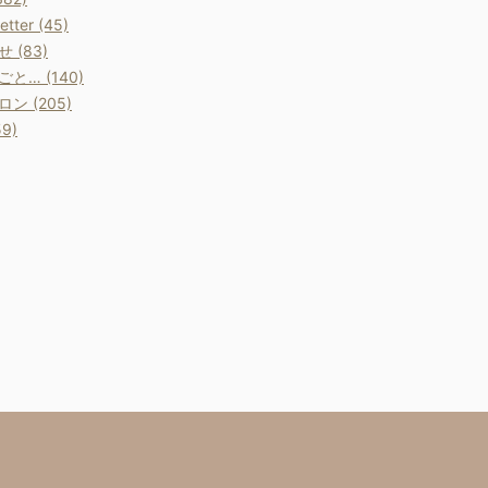
etter (45)
 (83)
と… (140)
ン (205)
9)