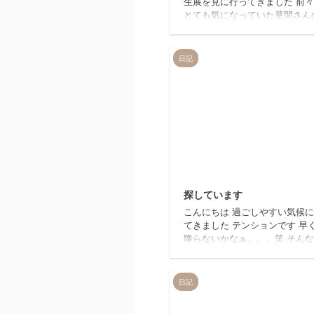
生展を見に行ってきました 前
とても気になっていた草間さん
品 ワクワク。。。ドキドキ。。
テキデシタ～～～～～～～～～
さんと・・・ 巨大ドット風船人
日記
名な南瓜 ドット部屋 盛りだく
で、こんなに興奮した展覧会は
りでした アートは超越すると
きにくく、難しく感じますが、
んの作品を見ていると、 女の
でも抱く不安や、失望。。。で
だからこそ、愛し乗り越えよう
る。 憧れや、夢見る気持ちや
20
ワクする色や形。。。宇宙、環
...
探しています
こんにちは 過ごしやすい気候
てきました テンションです 早
降らないかなぁ。。。笑 そん
でわくわくの私をよそに、事件
りました… 愛車が盗難 あ、愛
自転車のことです笑 ちゃんと
日記
トにとめてたんです なのになぜ
になぜ …ってかけてなかったん