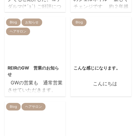
ダルマ(*´з`) ご好評につ
チェンジです 約２年越
き、完売となっていまし
しの待望のピンク 私が
たが💦 新たに入荷しまし
いつもピンクを選ばなか
Blog
お知らせ
Blog
た！
ったので、 本当はピン
ヘアサロン
&n ...
クをズーーーーットやり
たかった中野さん ごめ
んなさい 念願の
ピンク 中野さんウキウ
2014/4/23
2012/2/16
キ 良かったです。。。
REIRのGW 営業のお知ら
こんな感じになります。
せ
tomomi ito。。
GWの営業も 通常営業
こんにちは
させていただきます。
REIRの火曜定休日にあた
今日は朝から冴えない天
る ４/２９（火） ５/
気ですね 外を見
Blog
ヘアサロン
６（火） は定休日になり
ていると寒さも倍増して
ますので お休みさせて
きます 外で働い
いただきます。 ご理解の
ている人は足から冷えて
程よろしくお願いいたし
きそうですね 足