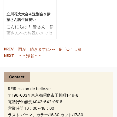
ます。 REIRスタッフ
用ホッカイロが必要かも
2018/11/26
一同
しれません あら
立川花火大会＆送別会＆伊
ら、いま雪のようなもの
藤さん誕生日祝い
が舞ってます わ
こんにちは！ 皆さん 伊
ずかですが
藤さんへのお祝いメッセ
寒いわけ
ージありがとうございま
ですよね
す！ 今日は１１２６「い
お出掛けされる
PREV
雨が 続きますね--- li(･´ω｀･｡)il
い風呂」、伊藤さんのお
方は暖かい服装でお出掛
NEXT
＊＊帰省＊＊
誕生日です(笑) この
けください さて、今
間、立川の花火大会が無
回のご紹介はネイルケア
事開催されました！ 冬の
です
花火は空気が澄んでい
Contact
ネイルのお手入れされた
て、夏よりもいっそう奇
ことあります ...
REIR -salon de belleza-
麗に感じました たくさ
〒196-0034 東京都昭島市玉川町1-19-8
んのご馳走に花火より食
電話(予約優先):
042-542-0616
い気の私たち… そし
て山本さんと浅見さん
営業時間:10：00～18：00
も・・・・ 来年、お子さ
ラスト:パーマ、カラー:16:30 カット:17:30