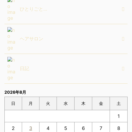
ひとりごと…
ヘアサロン
日記
2026年8月
日
月
火
水
木
金
土
1
2
3
4
5
6
7
8