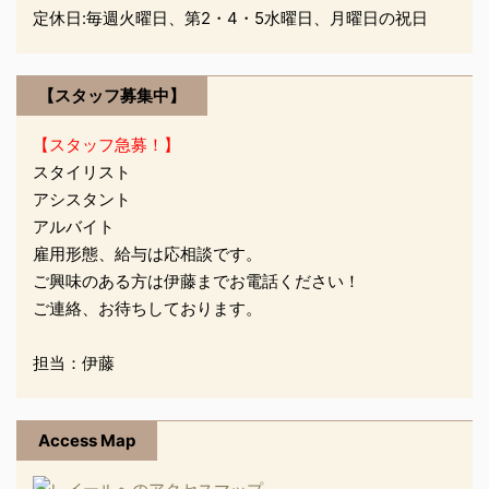
んが産まれます！ なかな
定休日:毎週火曜日、第2・4・5水曜日、月曜日の祝日
か集まれないので、送別
会も兼ねて… 山本さん6
年間お疲れさまでした！
【スタッフ募集中】
元気な赤ちゃん産んで
【スタッフ急募！】
ね！ 元気 ...
スタイリスト
アシスタント
アルバイト
雇用形態、給与は応相談です。
ご興味のある方は伊藤までお電話ください！
ご連絡、お待ちしております。
担当：伊藤
Access Map