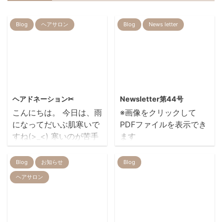
Blog
ヘアサロン
Blog
News letter
2021/3/8
2019/7/9
ヘアドネーション✂
Newsletter第44号
こんにちは。 今日は、雨
※画像をクリックして
になってだいぶ肌寒いで
PDFファイルを表示でき
すね(>_<) 寒いのが苦手
ます
な中野は、春が待ち遠し
いです・・・🌸 今月は、
Blog
お知らせ
Blog
卒業式なども多く新社会
ヘアサロン
人の方や、卒入学など 新
たなスタートを迎える方
が多いです！ この季節の
変わり目に髪型を変える
2014/6/19
2017/12/16