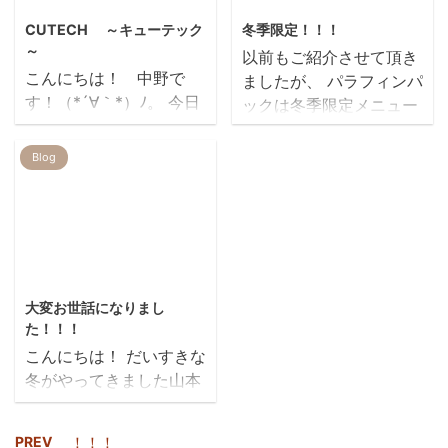
方も多くなるように思え
CUTECH ～キューテック
冬季限定！！！
ます。 ヘアドネーショ
～
以前もご紹介させて頂き
ンも、髪型を変えるには
こんにちは！ 中野で
ましたが、 パラフィンパ
いいタイミングだと思い
す！（*´∀｀*）ﾉ。 今日
ックは冬季限定メニュー
ます。 でも、ヘアドネー
は REIRの新しいトリー
です(*´▽｀*) パラフ
ションって皆ショートや
トメントCUTECH(キュ
ィンパックとは？ ビタ
Blog
ショートボブだったり"(-
ーテック）の紹介をした
ミンや美容成分が入った
""-)" そんなに短くする必
いと思います このトリ
特殊なロウで お肌のパッ
要は 無いのです！ 先日
ートメントは キューテ
クをするものです！
ご来店頂いたお客様 とて
ィクルを整えて 髪の強
REIRではハンドのみ、期
もきれいな髪 ...
度をあげてくれるトリー
間限定でやらせて頂いて
2018/12/5
トメントです(*^ｰﾟ)v キ
おります(*^^)v この時
大変お世話になりまし
ューティクルを強化する
期、ただでさえ乾燥する
た！！！
と。。。 髪のハリ・ツ
のに お掃除を念入りにし
こんにちは！ だいすきな
ヤ・指通りが変わる カラ
たり お湯を使った
冬がやってきました山本
ーやパーマのもちがよく
り・・・・・・ いつも
です(*´∀｀) 突然です
なる ヘアスタイルがまと
頑張っているご自分の手
が、ご報告があります。
まりやくなる たった
に たまにはご褒美をあげ
PREV
！！！