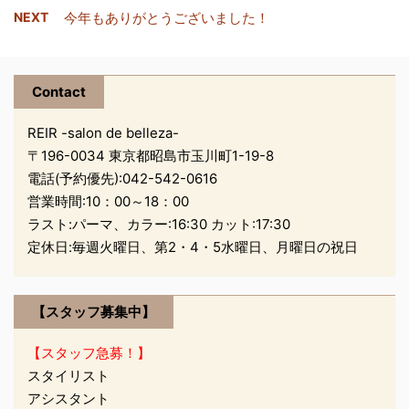
直接お話できていない方
一度の施術で 髪の強度
てみませんか(?_?) とて
NEXT
今年もありがとうございました！
も多いのですが、実は今
は平均３０％アップする
も温かく ...
妊娠８ヶ月です(｡>﹏<｡)
んです！！！ お店での
24週のときに切迫早産ぎ
施術も普段の技術に ５
みで医師から休職をすす
Contact
分プラスするだけ ...
められていましたが、平
REIR -salon de belleza-
日はお休みを頂き土日だ
〒196-0034 東京都昭島市玉川町1-19-8
け出勤したりしなかった
電話(予約優先):
042-542-0616
りしている状態でした。
しかしついにドクタース
営業時間:10：00～18：00
トップがかかってしま
ラスト:パーマ、カラー:16:30 カット:17:30
い、入院にはならなかっ
定休日:毎週火曜日、第2・4・5水曜日、月曜日の祝日
たものの不本意ながらや
むを得ず退職することに
なりました。 引っ越しを
【スタッフ募集中】
機に８月に退職する予定
【スタッフ急募！】
でしたので、少し延期に
スタイリスト
なっただけなので ...
アシスタント