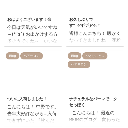
2019/11/10
2024/3/4
おはようございます！☼
お久しぶりで
す°˖✧◝(⁰▿⁰)◜✧˖°
今日は天気がいいですね
皆様こんにちわ！ 暖かく
～(*´з`) お出かけする方
なってきましたね！ 花粉
多そうですね～、いいな
症もつらくなってきまし
～('Д') だからかREIRも
た(ノД`)・゜・。 お店の
本日予約に空きが少しあ
Blog
ヘアサロン
Blog
ひとりごと…
ご予約が取りづらくなっ
ります！ 何んとなく来週
ヘアサロン
てしまい、お客様には大
から混みそうな気配がす
変ご迷惑をお掛け致して
るので今日ねらい目です
おります。 申し訳ごさい
よ～( ^)o(^ ) 話は変わ
ません(ノД`)・゜・。 早
ってREIRも遂にpaypay
2018/11/8
2014/4/28
めのご予約がおすすめで
を導入しました～！！！
ついに入荷しました！
ナチュラルなパーマで ク
す！！是非是非宜しくお
みなさんはやってます
セっぽく
こんにちは！ 中野です。
願い致します。
か？ 確かに最初はシステ
こんにちは！ 最近の
去年大好評ながら…入荷
美容室 REIR
ムがわからないので敬遠
REIRのブログ 変わった
できずにいた 『飲んだ
しがちですがやってみる
と感じる方も いると思
後 召し上がれる クラ