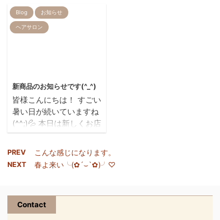
とあら簡単(*'▽') 簡単に
いますが… もっともっと
ンベリーティ』 お客様か
Blog
お知らせ
説明すると携帯がクレジ
たくさんのお客様に ブ
らも 「これ美味しぃ」
ットカードに変身して買
ヘアサロン
ログを見ていただけるよ
「飲みやすい」 「簡単で
い物をするとクレジット
う お客様のご協力も得
いいね」 と、うれしいお
カードのポイント＋
て ヘアスタイルなど
言葉たくさんいただいて
paypay ...
も どんどん載せていこ
ます！ 私も待ちに待っ
2025/8/6
うと思ってます(❀╹◡╹)
たクランベリーティ♡ 早
新商品のお知らせです(^_^)
今日のお客さまは す
速購入！普段暖かい飲み
皆様こんにちは！ すごい
っごく綺麗な直毛で い
物を飲まないのですが こ
暑い日が続いていますね
つもサラサラな髪の毛
れは おすすめですよ！
(^^;)💦 本日は新しくお店
を カットしてましたが
中野おすすめは、そのま
に入荷したオイルのご紹
久しぶりにパーマかけ
ま食べても美味しいんで
介です。 こ
たい!! (•̀ᴗ•́)و ̑̑ とい
す( *´艸｀) 季節販売な
PREV
こんな感じになります。
ちらは香水のように香り
うことで ...
ので、数量限定商品にな
NEXT
春よ来い╰(✿´⌣`✿)╯♡
が持続するオイルになっ
りますが… 老若男女 喜
ております。
んでいただけると思いま
スタイリングからヘア
す！ 気になる方 ...
Contact
ケア、ボディーにもお使
いいただける商品になっ