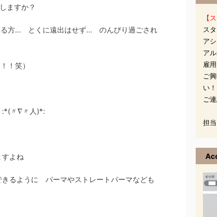
けしますか？
【ス
れる方… とくに遠出はせず… のんびり過ごされ
スタ
アシ
アル
雇用
ょ！！笑）
ご興
い！
ご連
(〃∇〃人)*:
担当
Ac
ますよね
できるように パーマやストレートパーマなども