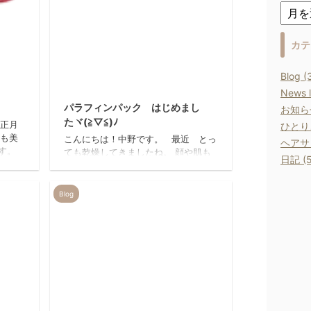
カテ
Blog (
24/1/10
2017/11/23
News l
パラフィンパック はじめまし
お知らせ
たヾ(≧▽≦)ﾉ
お正月
ひとりご
年も美
こんにちは！中野です。 最近 とっ
ヘアサロ
ます。
ても乾燥してきましたね。 顔や肌も
日記 (5
。 今
ですが よく使う手✋の乾燥も気にな
マンデ
ります そこで REIRではパラフィン
 皆様
パックを はじめましたヾ(≧▽≦)ﾉ 専
Blog
どうぞ
用のロウ（パラフィン）で パックし
う一点
て肌をなめらかに していく美容法で
から
す。 実際に私の手で 説明させて
ん】わち
いただきます( ˘ω˘ ) 乾燥であかぎれ
す
が出来たり 冷え性の方に おすすめ
ログでお
です！！ ５０℃程度の低温で溶
すので
けるロウには ビタミン類や ...
室RE
14/2/15
2013/8/25