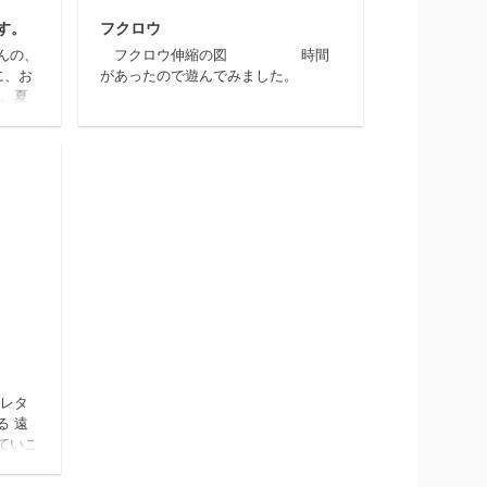
す。
フクロウ
んの、
フクロウ伸縮の図 時間
に、お
があったので遊んでみました。
、夏
けると
tomomi ito
プで
に仕上
事に
。。
ｔ
．
014/6/2
スレタ
る 遠
ていこ
００８年
わ