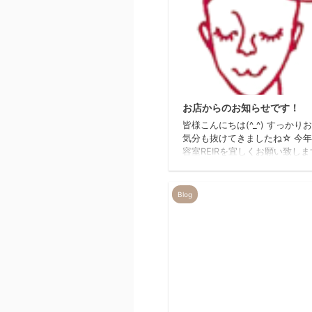
20
お店からのお知らせです！
皆様こんにちは(^_^) すっかり
気分も抜けてきましたね☆ 今
容室REIRを宜しくお願い致し
お店からお知らせがございます
年から月曜日の祝日【ハッピー
ー】をお休みさせて頂きます。
Blog
にはご迷惑をお掛け致しますが
よろしくお願い致します。 も
お知らせがございます。 今年
REIRの初期スタッフ【輪千さ
さんが不定期で出勤してくれま
(*^^)v また出勤日などは ブ
知らせ出来ればと思っておりま
宜しくお願い致します。 ~美容
20
...