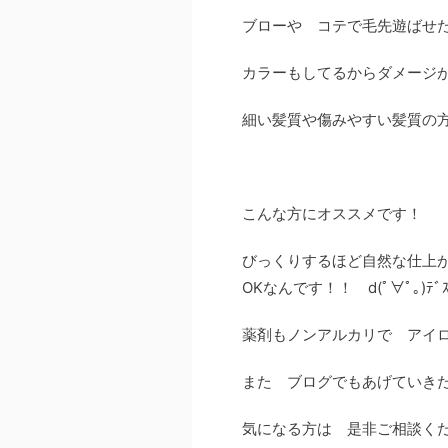
ブローや コテで毛先遊ばせ
カラーもしてるからダメージ
細い髪質や傷みやすい髪質の
こんな方にオススメです！
びっくりするほど自然な仕上
OKなんです！！ d(ﾟ∀ﾟ｡)ﾃﾞｽ!
薬剤もノンアルカリで アイ
また ブログでもあげていき
気になる方は 是非ご相談く