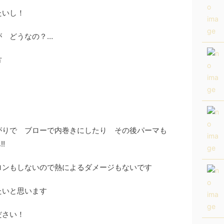
たいし！
が どうなの？…
方
がりで ブローで内巻きにしたり その後パーマも
!
ロンもしないので熱によるダメージもないです
たいと思います
ださい！