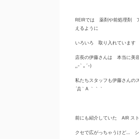
REIRでは 薬剤や前処理剤
えるように
いろいろ 取り入れています
店長の伊藤さんは 本当に美
,,-` ｡´-)
私たちスタッフも伊藤さんの
´Д｀A ｀｀｀
前にも紹介していた AIR 
クセで広がっちゃうけど… 