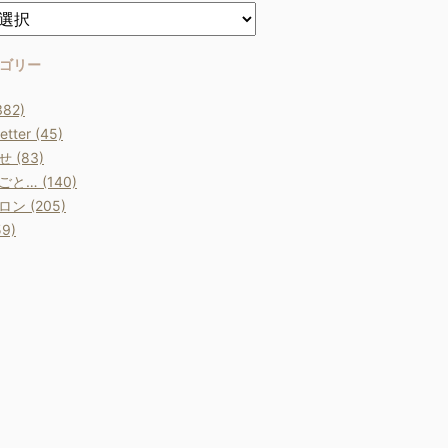
ゴリー
382)
etter (45)
 (83)
と… (140)
ン (205)
9)