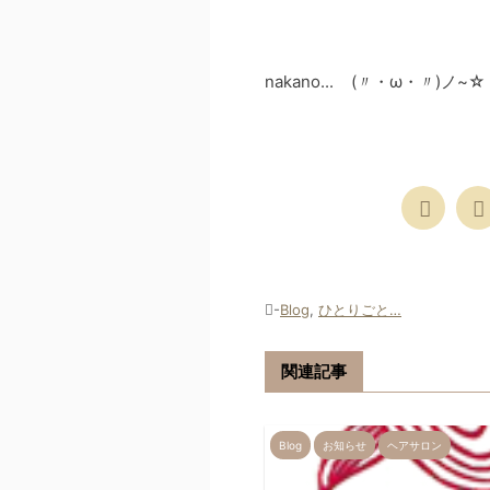
nakano... (〃・ω・〃)ノ~☆
-
Blog
,
ひとりごと…
関連記事
Blog
お知らせ
ヘアサロン