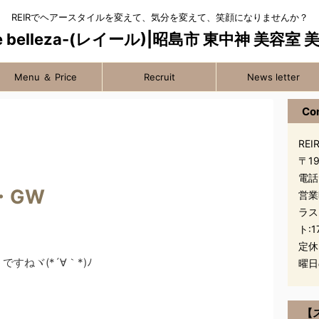
REIRでヘアースタイルを変えて、気分を変えて、笑顔になりませんか？
Menu ＆ Price
Recruit
News letter
Co
REIR
〒1
電話
・GW
営業
ラス
ト:1
定休
すねヾ(*´∀｀*)ﾉ
曜日
【