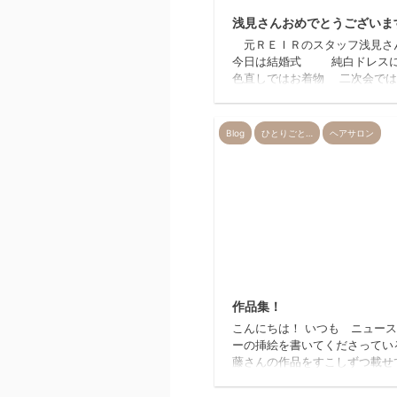
浅見さんおめでとうございま
元ＲＥＩＲのスタッフ浅見さ
今日は結婚式 純白ドレス
色直しではお着物 二次会では
物の綺麗な柄のお着物を身につ
のことでしたので、爪もスカル
何にでも合いそうなデザイン
Blog
ひとりごと…
ヘアサロン
げました 無
式を終える事を祈りつつ。。。
おめでとうございます
ｏｍｏｍｉ ｉｔ
ｏ ．
2
作品集！
こんにちは！ いつも ニュー
ーの挿絵を書いてくださってい
藤さんの作品をすこしずつ載せ
うと思います(｡>ω<)ﾉ ２
とても か