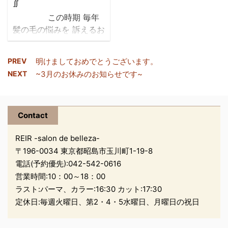
∬
など決まりがあるのです
のに お掃除を念入りにし
この時期 毎年
が ５０㎝以上の髪の毛
たり お湯を使った
髪の毛の悩みを 訴えるお
が、少ないそうなんで
り・・・・・・ いつも
客様が多くなります(＠
す… 私もここまで長い髪
頑張っているご自分の手
´～｀＠)う～ん・・・
は滅多に切れないです！
に たまにはご褒美をあげ
PREV
明けましておめでとうございます。
ฺﾟ+｡+ﾟฺﾟ+｡+ﾟ☂ฺﾟ
ここまで伸ばすという
てみませんか(?_?) とて
NEXT
~3月のお休みのお知らせです~
+｡+ﾟ☃ฺﾟ+｡+ﾟฺﾟ+｡+ﾟฺﾟ+｡
のは、大変なことです
も温かく ...
+ﾟ☂ฺﾟ+｡+ﾟ☃ฺฺﾟ+｡+ﾟฺﾟ+｡
ね。。 ５０㎝寄付できる
+ﾟ☂ฺ
方は、ほんとに少ないで
Contact
す… 勇気をだしてカット
雨と暑さとで 湿気せ広
する ...
REIR -salon de belleza-
がってしまったり
〒196-0034 東京都昭島市玉川町1-19-8
電話(予約優先):
042-542-0616
紫外線で頭皮や 髪の毛
が痛んでしまったり
営業時間:10：00～18：00
ฺﾟ+｡+ﾟฺﾟ+｡+ﾟ☂ฺﾟ
ラスト:パーマ、カラー:16:30 カット:17:30
+｡+ﾟ☃ฺﾟ+｡+ﾟฺﾟ+｡+ﾟฺﾟ+｡
定休日:毎週火曜日、第2・4・5水曜日、月曜日の祝日
+ﾟ☂ฺﾟ+｡+ﾟ☃ฺฺﾟ+｡+ﾟฺﾟ+｡
+ﾟ☂ฺﾟ 対策とする