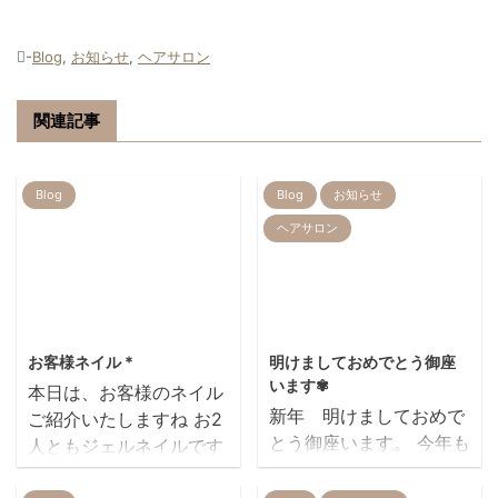
-
Blog
,
お知らせ
,
ヘアサロン
関連記事
Blog
Blog
お知らせ
ヘアサロン
2014/2/15
2022/1/5
お客様ネイル *
明けましておめでとう御座
います✾
本日は、お客様のネイル
新年 明けましておめで
ご紹介いたしますね お2
とう御座います。 今年も
人ともジェルネイルです
美容室REIRをどうぞよろ
これは、オーダーチップ
しくお願い致します。