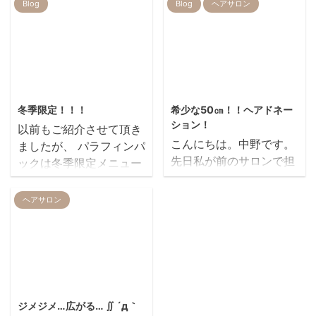
です 自爪にネイルを、お
Blog
Blog
ヘアサロン
新年は、本日
仕事の関係上ちょっと出
より通常営業致しており
来ない でも、何かイベン
ます。 皆様のご来店
トの時にはおしゃれにし
staff一同 心よりお待ち
たいのにな～ ってありま
致しております。 ２０２
すよね。そんなとき大活
2017/12/16
2020/12/11
２、１、５
躍です ご自身の爪のサイ
冬季限定！！！
希少な50㎝！！ヘアドネー
staff一同
ズでお作りいたしますの
ション！
以前もご紹介させて頂き
で、とても自然にお使い
こんにちは。中野です。
ましたが、 パラフィンパ
いただけます。 専用の両
先日私が前のサロンで担
ックは冬季限定メニュー
面テープでお付けいたし
当させていただいてたお
です(*´▽｀*) パラフ
ますので、損傷しない限
客様が、 13年ぶりに
ィンパックとは？ ビタ
ヘアサロン
り何度でもご利用いただ
REIRにご来店してくれま
ミンや美容成分が入った
けます イベントの多い
した！！とても嬉しいこ
特殊なロウで お肌のパッ
春、指先綺麗にしてみま
とです(^^♪ Hちゃん、
クをするものです！
せんか 詳しくは、スタッ
ずっと伸ばしてた髪の毛
REIRではハンドのみ、期
フまでお気軽にお伺いく
を寄付するためばっさり
間限定でやらせて頂いて
2014/2/15
ださいませ
カットしました！ ヘアド
おります(*^^)v この時
...
ジメジメ…広がる… ∬ ´д｀
ネーションも、32㎝以上
期、ただでさえ乾燥する