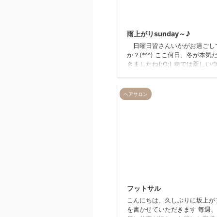
20
雨上がりsunday～♪
日曜日皆さんいかがお過ごし
か？(*^^) ここ何日、冬が本気
きましたね(;O;) 巷では新しい
スが蔓延してるとかしてないとか(
`д･´) 皆さん気を付けて越冬し
～！！！ 最近のREIRはめだか
ヘアサロン
減ったり、新しいパーマ剤がい
だったり まったり過ごしてお
(*´з`) 日によっては忙しくて
( ;∀;) そろそろ一月も終わりま
二月はバレンタイン♡ 美味し
コがたくさん店頭に並びますね(
*) REIRも卒業式を迎えるお子
親御さんで二月末位か ...
20
フットサル
こんにちは、久しぶりに坂上が
を書かせていただきます 毎週