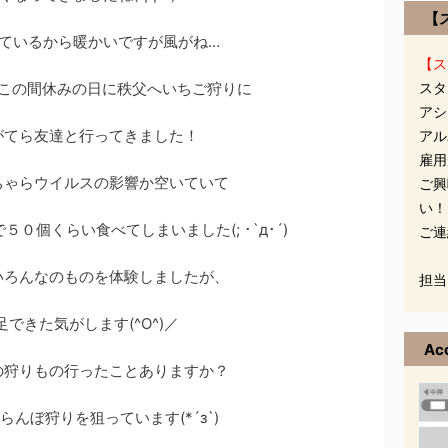
【
ているから暖かいですが風がね…
【ス
この間休みの日に秩父へいちご狩りに
スタ
アシ
がてら友達と行ってきました！
アル
雇用
ちゃらウイルスの影響か空いていて
ご興
い！
０個くらい食べてしまいました(; ･`д･´)
ご連
いろんなのものを体験しましたが、
担当
足できた気がします(^O^)／
Ac
の狩りもの行ったことありますか？
んぼ狩りを狙っています(*´з`)