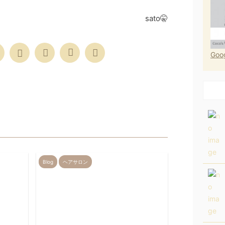
sato🤫
Go
Blog
ヘアサロン