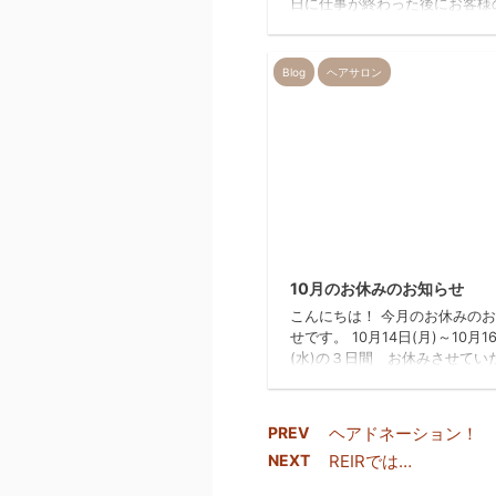
日に仕事が終わった後にお客様
達とフットサルをしています。
タッフの山本さんの紹介で行き
のですが、身体を動かして汗を
Blog
ヘアサロン
とはいい事ですね コートネー
ガミっていわれてます 小、中
サッカーをしていましたが、現
離れて仕事メインになってしま
なかなか思うようには身体が動
ものです。もっと身体を動かさ
駄目ですね スポーツはやっぱ
いですねスポーツ一つで色んな
20
交流を深められる事はいいこと
...
10月のお休みのお知らせ
こんにちは！ 今月のお休みの
せです。 10月14日(月)～10月1
(水)の３日間 お休みさせてい
ます！ PCの不具合で…Facebo
連動できていなくて… ブログの
が出来なくなっていて、お知ら
PREV
ヘアドネーション！
くなり すみませんでした！ も
NEXT
REIRでは…
つ、消費税が１０％になりまし
REIRでは、技術料金の値上げ