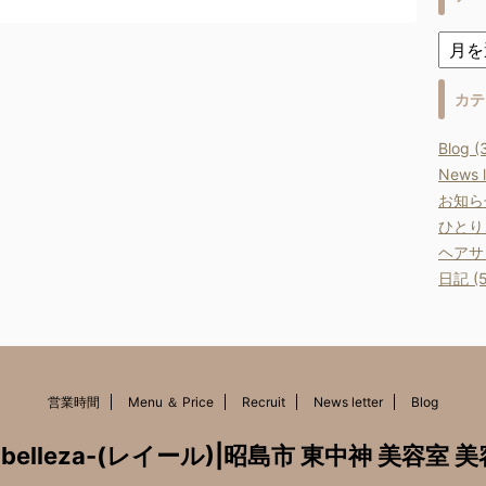
す。
度に、
ジット
ポイン
カテ
Blog (
News l
お知らせ
ひとりご
ヘアサロ
日記 (5
営業時間
Menu ＆ Price
Recruit
News letter
Blog
n de belleza-(レイール)|昭島市 東中神 美容