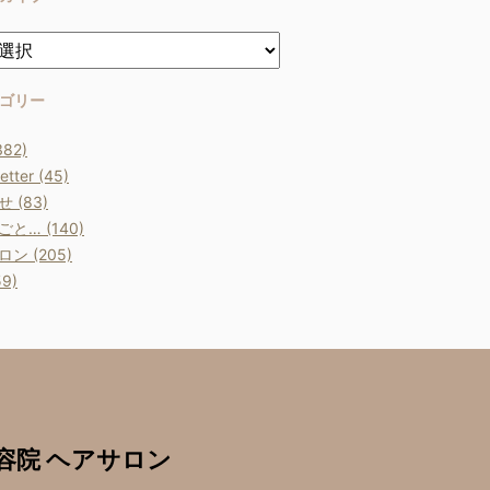
ゴリー
382)
etter (45)
 (83)
と… (140)
ン (205)
9)
室 美容院 ヘアサロン