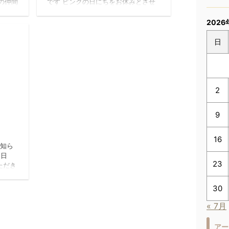
の仲間
です ピンクの日にちをお休みとさせ
僕はス
て頂きます。 ご不便をおかけし申し
始めた
訳ございません😣 宜しくお願い致し
2026
かくこ
ます。 美容室REIR
ムでは
日
、高と
役から
うと、
かない
2
ないと
り楽し
人との
9
19/10/3
だと思
16
お知ら
6日
23
ただき
okに
掲載
30
せが遅
う一
« 7月
たね！
はしませ
アー