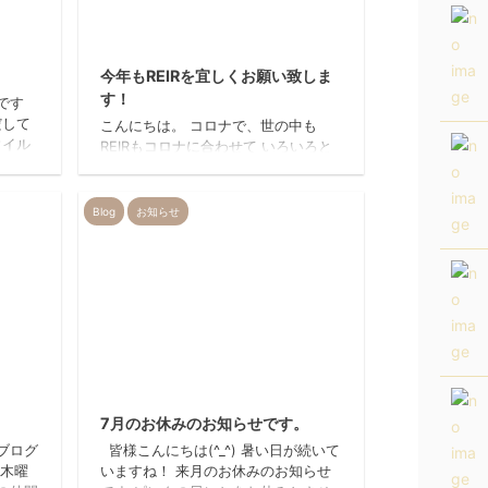
20/1/26
2021/1/10
今年もREIRを宜しくお願い致しま
す！
です
だして
こんにちは。 コロナで、世の中も
ウイル
REIRもコロナに合わせて いろいろと
; ･
変わっていますが… 今日は、美容室
ましょ
だけでなくいろいろな方に便利なマス
が１匹
クの 紹介をします！ REIRも、感染対
Blog
お知らせ
い感じ
策として スタッフのマスクの着用
ります
や、消毒、換気、など いろいろと気
グッタリ
を使うことが多くなってますが… お
すね、
客様のマスクについては、 濡れてし
いチョ
まったり… 汚れてしまったり… 紐の
´艸｀
部分にトリマーが当たって切れてしま
さん、
ったり もみあげのカットや染めに、
どーしてもひと手間かかったり… そ
13/7/24
2024/6/19
こで、材料屋さんからとっても便利な
ものを 紹 ...
7月のお休みのお知らせです。
ブログ
皆様こんにちは(^_^) 暑い日が続いて
、木曜
いますね！ 来月のお休みのお知らせ