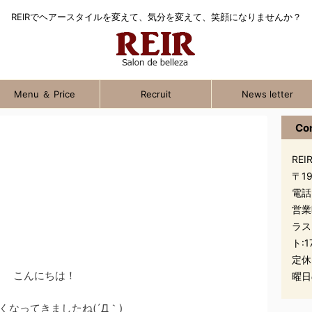
REIRでヘアースタイルを変えて、気分を変えて、笑顔になりませんか？
Menu ＆ Price
Recruit
News letter
Co
REIR
〒1
電話
営業
ラス
ト:1
定休
こんにちは！
曜日
くなってきましたね(´Д｀)