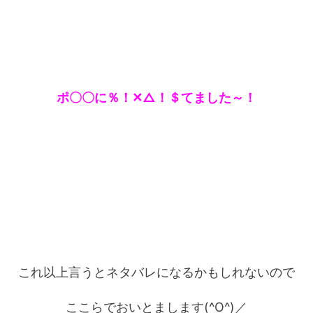
ポ〇〇に％！✕△！＄てました～！
これ以上言うとネタバレになるかもしれないので
ここらでおいとまします(^O^)／