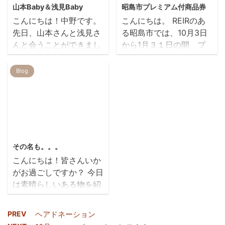
て ありがとう♫ 前髪
山本Baby＆浅見Baby
昭島市プレミアム付商品券
ぱっつん♡ Kちゃんのお
こんにちは！中野です。
こんにちは。 REIRのあ
母さんが 髪を伸ばして
先日、山本さんと浅見さ
る昭島市では、10月3日
髪の毛を寄付したいと
んと会うことができまし
から1月３１日の間 プ
お話ししてくれました
た(ノД`)・゜・。 最近ご
レミアム商品券が利用で
(*'ω'*) ヘアドネーショ
来店されたばかりのお客
きます。 REIRも、A券B
Blog
ンですねっ！ REIRで
様は、ご存じないかもし
券ともに利用できますの
も カットして JHDC
れないですが… ずっと
で、ぜひご利用くださ
に送ったりしています🚗
REIRを支えてくれていた
い！ 商品の購入だけでも
昨日も 長かった髪の毛
スタッフ達ですっ！！！
ご利用できますので、是
をバ ...
山本さんも、浅見さん
非ご来店お待ちしてます
2019/6/26
も、元気そうでしたぁ！
✂ 昭島市に在住や、在勤
その名も。。。
(*´▽｀*) 二人の可愛い
の方も、追加販売もされ
こんにちは！皆さんいか
赤ちゃん（女の子）も👶
ています！ 下記👇昭島市
がお過ごしですか？ 今日
👶 とてもおとなしくて
役所のサイトになります
は素晴らしいある物を紹
手がかからなくて おり
https://www.city.akishi
介します！（早く紹介し
こうさんなんです！ 親
ma.lg.jp/s039/020/010/
たい！） こちら！！！
孝行です！ また、お店に
020/080/20220624155
PREV
ヘアドネーション
その名も。。。 ear up