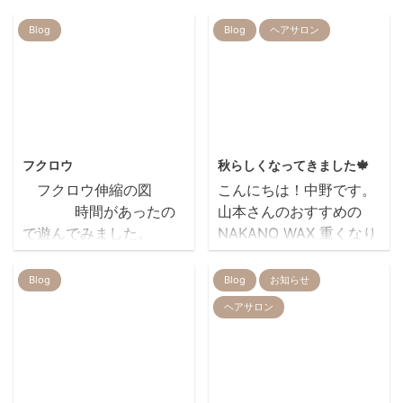
Blog
Blog
ヘアサロン
2013/8/25
2017/9/22
フクロウ
秋らしくなってきました🍁
フクロウ伸縮の図
こんにちは！中野です。
時間があったの
山本さんのおすすめの
で遊んでみました。
NAKANO WAX 重くなり
すぎず 一日キープして
くれるので 使いやすい
Blog
Blog
お知らせ
tomomi ito
です(^^♪ 中野もおすす
ヘアサロン
めです（笑） 先日来店
してくれた 可愛い小さ
なお客さま♡ Kちゃん た
くさん お話ししてくれ
2019/5/30
2022/9/29