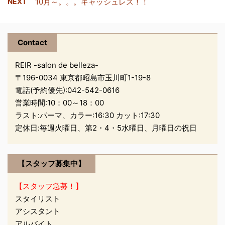
も遊びに来てくれると思
024.html
NEXT
10月～。。。キャッシュレス！！
です！ 耳が上がるといい
います！ 日本の宝の子供
ますか、あごから耳にか
たち、大人の手で守って
けてのフェイスラインが
いきたいですね、 さっ、
Contact
すっきりします、人によ
皆さん梅雨がやってきま
ってはほうれい線が大分
...
REIR -salon de belleza-
薄くなります！ 本気で
〒196-0034 東京都昭島市玉川町1-19-8
す！！！！！！！！！！
電話(予約優先):
042-542-0616
！！ 本気と書いてまぢで
営業時間:10：00～18：00
す。(｀・ω・´) どうや
ラスト:パーマ、カラー:16:30 カット:17:30
ら銀色の部分にチタンが
定休日:毎週火曜日、第2・4・5水曜日、月曜日の祝日
入っていて耳回りのツボ
を刺激してあげるみたい
です。 耳にかけててもい
【スタッフ募集中】
いし（１０分ほど）チタ
ン部分を押さえてマッサ
【スタッフ急募！】
ージしてもいいみたいで
スタイリスト
す。 ...
アシスタント
アルバイト