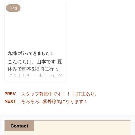
品が届きました!!!(^^♪
いとオーダーをいただい
Blog
こちら『ボタニエンス』
tomomi ito。。○
たので、ブリーチをした
です！！！🤫 今までちょ
後にグレーを入れさせて
っと縮毛矯正ほどは必要
いただきました ブリ
ないかな...と迷っている
ーチをしっかりさせてい
方、 このボタニエンスは
ただいたので、綺麗にシ
2019/7/23
ト ...
ルバーグレイになりまし
九州に行ってきました！
た メンズのショート
こんにちは、山本です 夏
スタイルにWカラーはカ
休みで熊本&福岡に行っ
ッコいいですね A様あ
てきました！ 少しブログ
りがとうございました！
にあげるのが遅くなりま
また、よろしくお願いし
したが… 飛行機から噴
ます 今年もREIRをよろ
PREV
スタッフ募集中です！！！₍訂正あり₎
煙の出ている阿蘇山を見
しくお願いします &nb ...
NEXT
そろそろ…紫外線気になります！
下ろし、 久しぶりな友達
に会い、 ハロウィン衣装
のくまモンに会い、 美味
Contact
しいうなぎや、 もつ鍋
や、 めんたいこ・・・