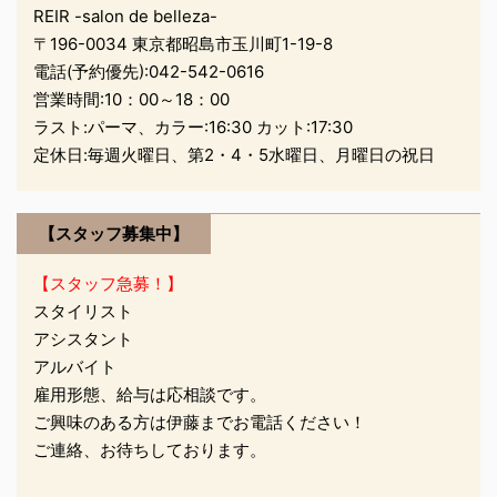
REIR -salon de belleza-
たくさん食べてきました
〒196-0034 東京都昭島市玉川町1-19-8
っ まだまだ食べたりない
電話(予約優先):
042-542-0616
ので また行きたいです
営業時間:10：00～18：00
今年も残すところ約２
ラスト:パーマ、カラー:16:30 カット:17:30
ヶ月。 お休みを頂いてリ
定休日:毎週火曜日、第2・4・5水曜日、月曜日の祝日
フレッシュできたので 気
合いを入れて頑張ります
(｀・ω・´) Y ...
【スタッフ募集中】
【スタッフ急募！】
スタイリスト
アシスタント
アルバイト
雇用形態、給与は応相談です。
ご興味のある方は伊藤までお電話ください！
ご連絡、お待ちしております。