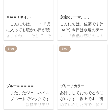
2013/12/7
2020/9/11
Ｘｍａｓネイル
永遠のテーマ。。。
こんにちは。 １２月
こんにちは、佐藤です(*
に入っても暖かい日が続
´ω`*) 今日は永遠のテー
きますね。 そして、そ
マ、『自然な感じのスト
ろそろＸｍａｓ。。。
レート』についてお話し
一年が早い早い。
つつ、 それにまつわる新
Blog
Blog
せっかくなのでＸｍａｓ
商品紹介のブログです😊
楽しみましょうネイル。
私もいつもくせ毛に悩ま
いかがですか。
さられ、美容師になった
これからはお正月風の
のもくせ毛だからなので
ネイルも楽しいかもで
す！！！😣 話すとちょ
2012/12/26
2019/7/23
す。
っと長くなるのでここで
ブルー＝＝＝＝＝
ブリーチカラー
は話しませんが、 殆どの
またまたジェルネイル
あけましておめでとうご
人を悩ませるくせ毛を永
ブルー系でシックです
ざいます 坂上です 初
tomomi ito
遠のテーマ『自然な感じ
親指モリモリ
めていらした方で、髪の
のストレート』 にする商
ストーンです
毛の色をシルバーにした