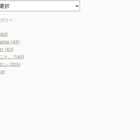
ゴリー
382)
etter (45)
 (83)
と… (140)
ン (205)
9)