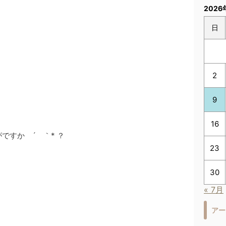
2026
日
2
9
16
ですか ´ ｀* ？
23
30
« 7月
アー