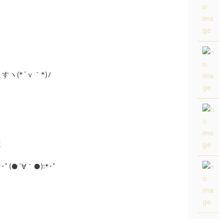
ヽ(*´ｖ｀*)ﾉ
と
(●´∀｀●):*･ﾟ