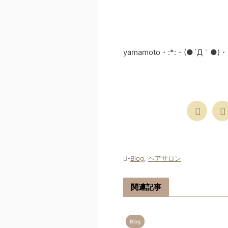
yamamoto・:*:・(●´Д｀●)・
-
Blog
,
ヘアサロン
関連記事
Blog