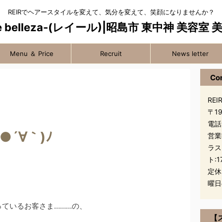
REIRでヘアースタイルを変えて、気分を変えて、笑顔になりませんか？
Menu ＆ Price
Recruit
News letter
Co
REIR
〒1
電話
´∀｀)ﾉ
営業
ラス
ト:1
定休
曜日
ているお客さま………の、
【