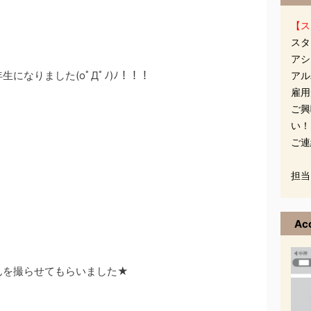
【ス
スタ
アシ
になりました(oﾟДﾟﾉ)ﾉ！！！
アル
雇用
ご興
い！
ご連
担当
Ac
んを撮らせてもらいました★