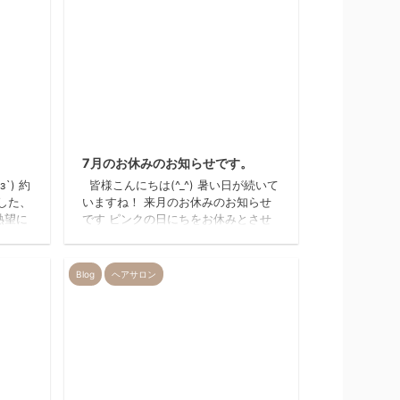
19/4/17
2024/6/19
7月のお休みのお知らせです。
`) 約
皆様こんにちは(^_^) 暑い日が続いて
した、
いますね！ 来月のお休みのお知らせ
熱望に
です ピンクの日にちをお休みとさせ
す
て頂きます。 ご不便をおかけし申し
いします
訳ございません😣 宜しくお願い致し
ます。 美容室REIR
Blog
ヘアサロン