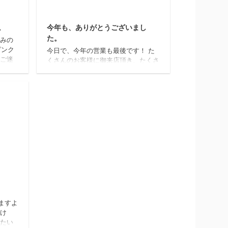
4/10/24
2019/12/30
。
今年も、ありがとうございまし
た。
休みの
ンク
今日で、今年の営業も最後です！ た
 ご迷
くさんのお客様に御来店頂き、たくさ
ご協力
んの笑顔を頂いて ありがとうござい
)m 美
ました！ 先日こんなに小さいお客様
も来てくれました！7カ月の男の子で
す(´艸｀*) 伊藤さんが担当させていた
だきました。 とってもかわいいお姉
ちゃんとカッコよくなった弟くん♡
年末年始のお休みは 12月31日㈫～
1月3日㈮までお休みさせていただきま
す。 4日から通常営業になります。
2020年も、REIRで笑顔になっていた
だけるよう スタッフ一同 精進して
12/12/9
いきます ...
ますよ
け
たい