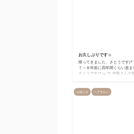
20
お久しぶりです☺
帰ってきました、さとうです(*´з
７～８年前に四年間くらい居ま
さとうです(*´ω`*) 伊藤さんの
より帰ってきました、さとうで
(*'▽') みなさんよろしくお願
♥
お知らせ
ヘアサロン