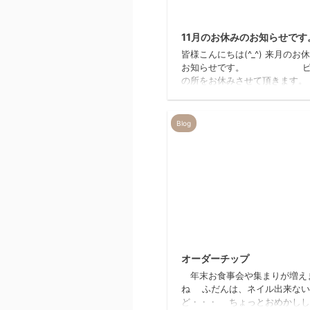
202
11月のお休みのお知らせです
皆様こんにちは(^_^) 来月のお
お知らせです。 ピ
の所をお休みさせて頂きます。
惑をお掛け致しますがご理解と
の程 宜しくお願い致しますm(__
容室REIR…
Blog
20
オーダーチップ
年末お食事会や集まりが増え
ね ふだんは、ネイル出来ない
ど・・・ ちょっとおめかしし