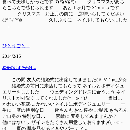
食べて美味しかったですヾ(*≧∀≦*)ﾉ クリスマスがあち
らこちらで感じられます あと１ヶ月で X'ｍａｓです
クリスマス お正月の前に 是非いらしてください
d(*´▽`*)b 久しぶりに ネイルしてもらいました
...
ひとりごと…
2014/2/15
幸せのおすそわけ…
この間 友人の結婚式に出席してきました(〃´∀｀)o_彡☆
結婚式の前日に来店してもらって ネイルとボディジュ
エリーをしました ウェディングドレスに合うよう ネイ
リストが可愛くしてくれました(*ゝω・)ﾉ 当日…
かわいい花嫁に かわいいネイルにボディジュエリー 一
生に一度の特別な日 皆さんも お友達や ご親戚 もちろん
ご自身の 特別な日… 素敵に 変身してみませんか？
他にはない デザインもたくさん用意しております〆(・ω・
o) 夏の 肌を見せるときや パーティ ...