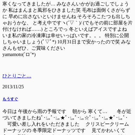
寒くなってきましたが… みなさんいかがお過ごしでしょう
か 私はまんまと風邪をひきました笑 毛布は面倒くさがらず
に 早めに出さないといけませんね そろそろこたつも出しち
ゃおうかな、 と考え中ですヽ(´▽｀)/ (でもその前に部屋を片
付けなければ……) ところでっ 冬といえばアイスですよね
いま私の家の冷凍庫は幸せいっぱいです。。。 特別に公開
しちゃいましょう(ﾟ▽ﾟ*) 10月31日まで安かったので笑 みな
さんもぜひ、ご賞味ください
yamamoto(`ロ´*)
ひとりごと…
2013/11/25
もうすぐ
今日は 午後から雨の予報です 朝から 寒くて… 冬が近
づいてきましたねﾟ･:,｡ﾟ･:,｡★ﾟ･:,｡ﾟ･:,｡☆ﾟ･:,｡ﾟ･:,｡★ﾟ･:,｡ﾟ･
可愛い差し入れをいただきました クリスピークリーム
ドーナッツの 冬季限定ドーナッツです 見てかわいくて