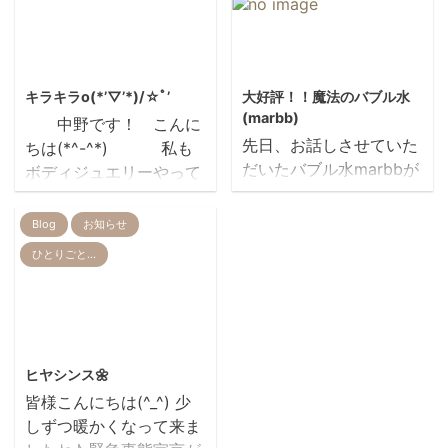
とか わかりますか？？
子の奥の方ではこんなに
スーパーマン?…子
降ってたのでヽ(*´∀｀*)
供には まだわからないで
ﾉ.+ﾟ 大きな雪だるま
2013/3/21
2020/11/4
すよね? 仮面ライ
が出来ました 今回の
キラキラo(*’▽’*)/☆ﾟ’
大好評！！魔法のバブル水
ダーは 男の子向けだし…
雪は 水分が少なくとっ
(marbb)
中野です！ こんに
答えは アンパンマ
てもさらさらとした 雪
先日、お話しさせていた
ちは(*^-^*)ゞ 私も
ン です
で 朝 太陽の光を浴
だいたバブル水marbbが
ボディジュエリーやって
みなとみらいにある アン
びて さらさら舞う雪
ご好評頂いております😊
もらいました すご
パンマンミュージアムに
は キラキラしてて綺麗
昭島・立川 初導入！！
い かわいいですよね～
Blog
お知らせ
行ってきました.+:｡ヾ(o･
でした また八王子の
体験者の声 ・自宅でシャ
(人´∀｀).☆.。.:*･ﾟ
ω･)ﾉﾟ.+:｡ アンパ
奥の方です車の中から
ひとりごと…
ンプーした時の泡立ち
テンションあがっちゃい
ンマンは みんな一度は好
パシャリ！！ （ココ
が、いつもと違い、よく
ます 春は 結婚式
きになるそうで… うちの
の場所も まるで雪国で
泡立ちました！！ ドライ
を挙げる方も多くなりま
子も はまってます(｡・‿​
す！！）
ヤーをした時の気になる
すよねｗ お友達の
2021/2/3
‿・｡) ...
頭皮の臭いも全く気にな
お呼ばれにも ポイントで
...
ヒヤシンス🌼
らなくなりました！ ３０
おしゃれしてみてはいか
皆様こんにちは(^_^) 少
代後半 女性 ・マイクロ
がですか？ あさっ
しずつ暖かくなって来ま
バブルは爽快感、清潔感
ては スタッフ山本さんの