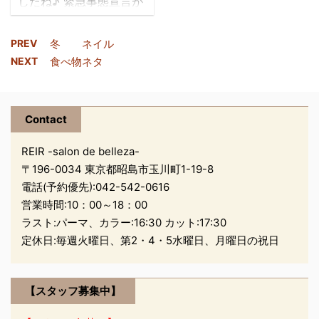
したね♪ 緊急事態宣言が
がものすごく感じられる
結婚式です 素敵な
延長になってしまいまし
ので 試す価値ありと思い
花嫁さんに なることでし
たが．．． レイールでは
ます。 ４０代 男性 ・
ょう｡･ﾟ･(ﾉ∀`)･ﾟ･｡
PREV
冬 ネイル
感染症対策万全でお客様
体感的には、ボコボコす
NEXT
食べ物ネタ
をお待ち致しております
る泡の感覚です！ 他には
安心してご来店下さいま
ないので病みつきになり
せ 少し前から レイ
ます。 炭酸より、かなり
nakano･｡･ﾟ 。。。〆(
Contact
ールでヒヤシンスを育て
の効果が実感できまし
...
ているのですが じゃじゃ
た！ 薬剤に敏感で、乾
REIR -salon de belleza-
ーん！ ついにお花が咲き
燥、 ...
〒196-0034 東京都昭島市玉川町1-19-8
ましたよぉぉ✿ マーブ水
電話(予約優先):
042-542-0616
と普通のお水で育ててみ
営業時間:10：00～18：00
ました🍃 伸びが違いま
ラスト:パーマ、カラー:16:30 カット:17:30
す！ 一目瞭然ですね👀
定休日:毎週火曜日、第2・4・5水曜日、月曜日の祝日
marbb水は 元々農業で
も使われていたお水らし
いです👀 レイールに
【スタッフ募集中】
...