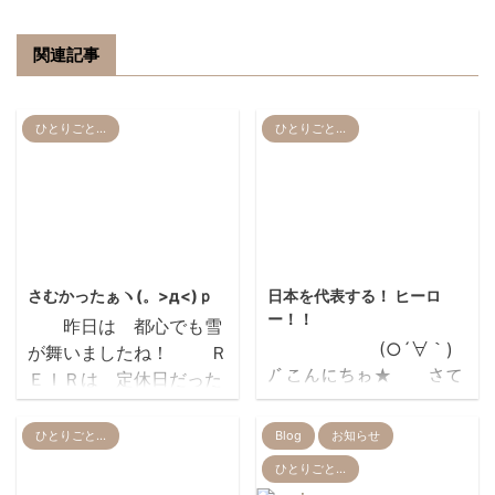
関連記事
ひとりごと…
ひとりごと…
2014/2/15
2012/9/21
さむかったぁヽ(。>д<)ｐ
日本を代表する！ ヒーロ
ー！！
昨日は 都心でも雪
(○´∀｀)
が舞いましたね！ Ｒ
ﾉﾞこんにちゎ★ さて
ＥＩＲは 定休日だった
質問です 大人も
ので… 私は 雪が吹
子供も みんな一度は 見
雪く中 チビチャンたち
ひとりごと…
Blog
お知らせ
たことのある ヒーローっ
と 雪遊びをしました
ひとりごと…
て… 誰のこ
同じ東京でも 八王