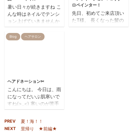
してみたいというお客様
オープンしました！（商
ロペインター！
暑い日々が続きますね こ
２回ブリーチをして、か
店街の一番駅の側です）
先日、初めてご来店頂い
んな時はネイルでテンシ
なりお時間も頂きました
ゾウさんの 看板があ
たT様。 長くなった髪の
ョン上げていきませんか
が とても満足してくださ
ります🐘 伊藤さんが担
毛を、病気などでウィッ
みなさんのコレクション
って良かったです✻ 画
当しているお客様が オ
グが必要になった 子供た
を、ランダムにピックア
Blog
ヘアサロン
像わかりずらいですが
ーナーさんなのです 辛
ちのために寄付できる事
ップ
(;'∀') 白さを保つ為に、
いもの大好き 伊藤さん
を知って、ご来店頂きま
ムラサキシャンプーも ご
の奥さん・浅見さん・中
した！ さっそく、バッ
皆さん色々で楽しいです
購入していただきま ...
野 は ...
サリカットさせていただ
是非チャレンジして
きました(*^^)v あ
みませんか
2021/3/8
と、、とても少ないです
ヘアドネーション✂
が…白髪を気にされてい
ＴＯＭ
こんにちは。 今日は、雨
たので 髪にも頭皮にも負
ＯＭＩ ＩＴＯ ００
になってだいぶ肌寒いで
担の無いザクロペインタ
すね(>_<) 寒いのが苦手
ーで染めさせて頂きまし
な中野は、春が待ち遠し
た！ アルカリカラーでも
いです・・・🌸 今月は、
マニキュアでもヘナでも
PREV
夏！海！！
卒業式なども多く新社会
ない、新しい白髪染めで
NEXT
里帰り ★前編★
人の方や、卒入学など 新