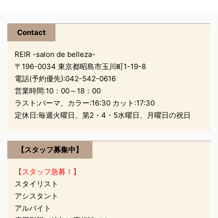
す。 ざくろ種子エキス
たなスタートを迎える方
で、ハリコシ、アレルギ
が多いです！ この季節の
ー抑制効果もあり、 頭皮
Contact
変わり目に髪型を変える
環境を整え抜け毛予防に
方も多くなるように思え
も効果が ...
REIR -salon de belleza-
ます。 ヘアドネーショ
〒196-0034 東京都昭島市玉川町1-19-8
ンも、髪型を変えるには
電話(予約優先):
042-542-0616
いいタイミングだと思い
営業時間:10：00～18：00
ます。 でも、ヘアドネー
ラスト:パーマ、カラー:16:30 カット:17:30
ションって皆ショートや
定休日:毎週火曜日、第2・4・5水曜日、月曜日の祝日
ショートボブだったり"(-
""-)" そんなに短くする必
要は 無いのです！ 先日
【スタッフ募集中】
ご来店頂いたお客様 とて
もきれいな髪 ...
【スタッフ急募！】
スタイリスト
アシスタント
アルバイト