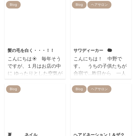
Blog
Blog
ヘアサロン
2018/1/19
2017/8/27
髪の毛を白く・・・！！
サワディーカー 🐘
こんにちは☀ 毎年そう
こんにちは！ 中野で
ですが、１月はお店の中
す。 うちの子供たちが
に ゆったりとした空気が
合宿で…昨日から 一人
流れています。。。。。
ぽっち… 珍しく…日曜日
皆さん風邪やインフルエ
出勤してます!(^^)! 仕事
Blog
Blog
ヘアサロン
ンザ対策されています
してないと 寂しすぎる
か!? REIRは強力な加湿
ので（笑） そこで 昨
器を導入したおかげで
日の夜は REIRスタッフ
（？） みんな元気です
と食事に行きました！ 東
っ！！！笑 先日いらっ
中神から歩いて１分のと
2014/2/15
2020/2/19
しゃった、髪の毛を白く
ころに タイ料理屋さんが
夏 ネイル
ヘアドネーション！＆ザク