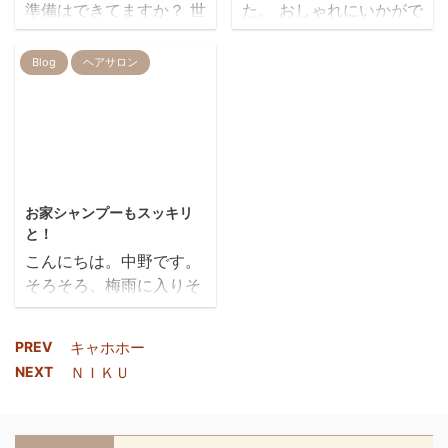
準備はできてますか？ 世
た。 おしゃれにいかがで
協力、予約の時間のご協
す こんなに小さな
界中が注目するくらい馬
すか
力など もうしばらくは、
お客様も パラフィンパッ
鹿でかい台風が来ている
Blog
ヘアサロン
ご協力お願いいたしま
クをやってくれました( *
ので、明日１２日は伊藤
す。 REIRのお店の前
´艸｀) 『おこづかいでや
以外お休みします、申し
tomomi ito
に、とても素敵な看板が
る!』 & ...
訳ありません(;O;) 明日１
できました！ 可愛らしい
２日も場合によってはお
看板です！ ご来 ...
店を早めに閉めるかもし
2018/5/31
れません、お電話で確認
お家シャンプーもスッキリ
のうえご来店ください。
と！
尚、１３日は通常通り営
こんにちは。中野です。
業します。 あと、１４日
そろそろ、梅雨に入りそ
～１６日までREIRはお休
うですね…(^^;) 梅雨時
みをいただきます！よろ
期の、ジメジメ・ベトベ
しくお願いいたします！
PREV
キャホホー
ト 嫌ですね！ REIR
<(_ _)> みなさんどうか
NEXT
ＮＩＫＵ
は、シャンプーも最高に
ご無事で！！！(ノ
気持ちいいと感じていた
Д`)・゜・。 佐藤
だけるよう 施術させてい