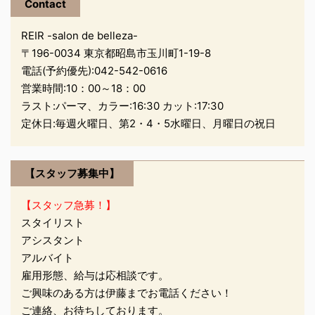
ただいています！！ で
Contact
も、自宅に帰って自分で
REIR -salon de belleza-
洗っても、 スッキリしな
〒196-0034 東京都昭島市玉川町1-19-8
い… ネイルなどしてい
電話(予約優先):
042-542-0616
て、髪が引っかかる… 手
に力が入らない… など、
営業時間:10：00～18：00
美容師が頭皮まで指を通
ラスト:パーマ、カラー:16:30 カット:17:30
して洗うようには できな
定休日:毎週火曜日、第2・4・5水曜日、月曜日の祝日
いという声も、よく耳に
します。 髪の毛だけで
なく、頭皮を清潔にする
【スタッフ募集中】
ことは、 大切です そこ
【スタッフ急募！】
で、こ ...
スタイリスト
アシスタント
アルバイト
雇用形態、給与は応相談です。
ご興味のある方は伊藤までお電話ください！
ご連絡、お待ちしております。