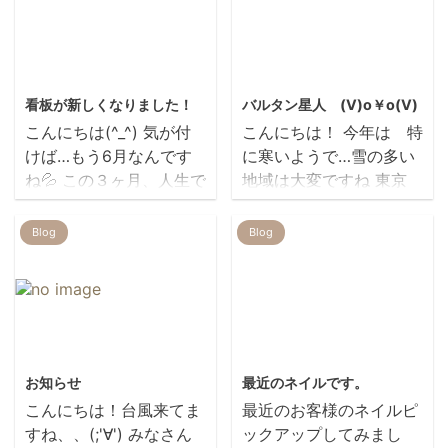
2020/6/4
2018/1/15
看板が新しくなりました！
バルタン星人 (V)o￥o(V)
こんにちは(^_^) 気が付
こんにちは！ 今年は 特
けば…もう6月なんです
に寒いようで…雪の多い
ね💦 この３ヶ月、人生で
地域は大変ですね 東京
経験したたことのない世
は 雪も降らなけれ
の中に 不安な日々でした
ば… 雨も降らない… 全
Blog
Blog
ね。。 幼稚園や学校も、
身乾燥し過ぎで… 毎
少しづつ再開し始めまし
日、静電気すごいです
たね！ まだ終わったわけ
⚡⚡⚡ そんな乾燥する
ではないので、お店も変
時期限定の パラフィン
わらず感染予防に 努めて
パックですが 皆さん 暖
2019/10/11
2014/2/15
まいります(>_<) いつか
かくて気持ちいい 指がス
お知らせ
最近のネイルです。
マスクを外して、安心で
ーッと すっきりした感
こんにちは！台風来てま
最近のお客様のネイルピ
きる世の中になる日まで
じ しっとり～♡ など
すね、、(;'∀') みなさん
ックアップしてみまし
お客様にも消毒などのご
と、お声をいただいてま