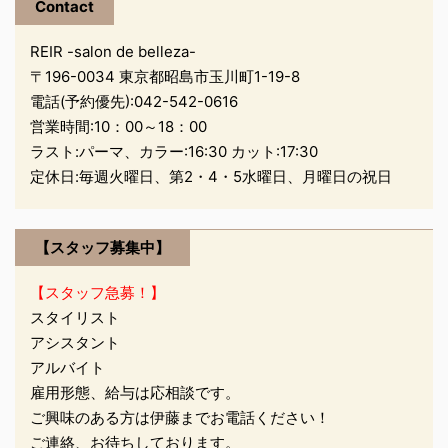
も どんどん載せていこ
Contact
も使 ...
うと思ってます(❀╹◡╹)
REIR -salon de belleza-
今日のお客さまは す
〒196-0034 東京都昭島市玉川町1-19-8
っごく綺麗な直毛で い
電話(予約優先):
042-542-0616
つもサラサラな髪の毛
を カットしてましたが
営業時間:10：00～18：00
久しぶりにパーマかけ
ラスト:パーマ、カラー:16:30 カット:17:30
たい!! (•̀ᴗ•́)و ̑̑ とい
定休日:毎週火曜日、第2・4・5水曜日、月曜日の祝日
うことで ...
【スタッフ募集中】
【スタッフ急募！】
スタイリスト
アシスタント
アルバイト
雇用形態、給与は応相談です。
ご興味のある方は伊藤までお電話ください！
ご連絡、お待ちしております。