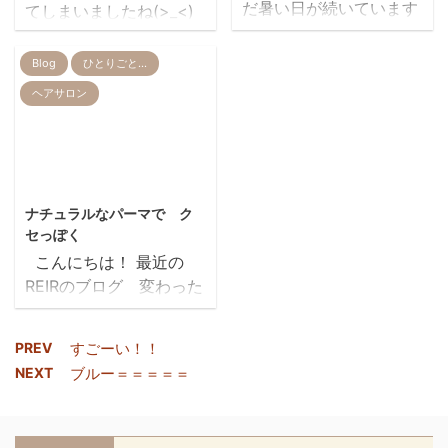
だ暑い日が続いています
てしまいましたね(>_<)
なぁ nakano.... . ..
ね…😣 10月のお休みの
REIRでは 『東京都感染
..ο(*´˘`*)ο
お知らせです~~ 第２、
拡大防止ガイドライン
Blog
ひとりごと…
第４、第５ 水曜日、13
【全業種共通編】』また
ヘアサロン
日祝日(月)スポーツの日
はそれに準じた対策を実
はお休みをさせて頂きま
施 １ 手洗いの徹底・マ
す。 ピンクの
スクの着用 ２ ソーシャ
所をお休みさせて頂きま
ルディスタンス(できる
2014/4/28
す。 ご不便をお掛け致し
だけ２ｍの距離を保つ)
ナチュラルなパーマで ク
ますがよろしくお願い致
３ ３つの密(密閉、密
セっぽく
しますm(__)m 美容室
集、密接)を避けて行動
こんにちは！ 最近の
REIR…
４ 施設の消毒・清掃
REIRのブログ 変わった
５ 利用者・従業員の体
と感じる方も いると思
調管理 を実施いたしてお
いますが… もっともっと
ります ご来店のお客様に
PREV
すごーい！！
たくさんのお客様に ブ
は手指の消毒をお願いし
NEXT
ブルー＝＝＝＝＝
ログを見ていただけるよ
ております ご協力よろし
う お客様のご協力も得
くお願いいたします(^^
て ヘアスタイルなど
飛行機✈やラウンジ内で