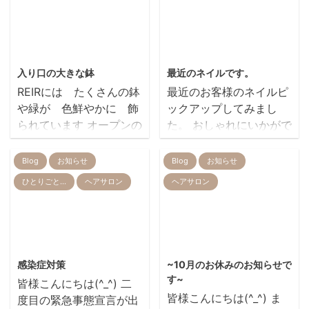
2019/7/23
2014/2/15
入り口の大きな鉢
最近のネイルです。
REIRには たくさんの鉢
最近のお客様のネイルピ
や緑が 色鮮やかに 飾
ックアップしてみまし
られています オープンの
た。 おしゃれにいかがで
頃からあるものは もう
すか
１３年物ですね 今日
Blog
お知らせ
Blog
お知らせ
新しくREIRの顔ともな
ひとりごと…
ヘアサロン
ヘアサロン
る 入り口の大きな鉢
tomomi ito
を 植え替えました
ヤマボウシ ホンコンエ
ンシス・月光 という種
2021/1/20
2025/9/17
類で 白いお花が咲くそ
感染症対策
~10月のお休みのお知らせで
うです お店の前が ま
す~
皆様こんにちは(^_^) 二
た明るくなりますね！！
皆様こんにちは(^_^) ま
度目の緊急事態宣言が出
お花 早く咲かないか