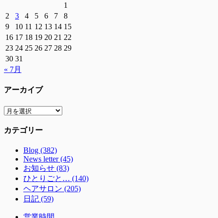
1
2
3
4
5
6
7
8
9
10
11
12
13
14
15
16
17
18
19
20
21
22
23
24
25
26
27
28
29
30
31
« 7月
アーカイブ
ア
ー
カテゴリー
カ
イ
Blog (382)
ブ
News letter (45)
お知らせ (83)
ひとりごと… (140)
ヘアサロン (205)
日記 (59)
営業時間