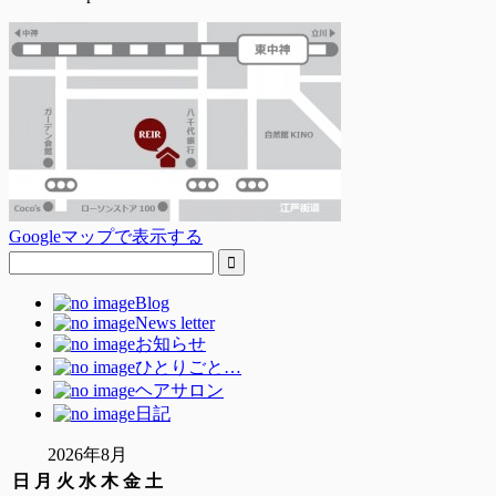
Googleマップで表示する
Blog
News letter
お知らせ
ひとりごと…
ヘアサロン
日記
2026年8月
日
月
火
水
木
金
土