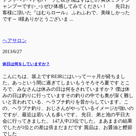
ャンプーです(>_<) ぜひ体感してみてください！ 先日お
客様に頂いた『はむらロール』 ふわふわで、美味しかった
です～ I様ありがとうございま ...
ヘアサロン
2013/6/27
休日は何をしていますか？
こんにちは、坂上ですREIRにはいって一ヶ月が経ちまし
た。あっという間に過ぎてしまいもうそろそろ夏です とこ
ろで、みなさんは休みの日は何をされていますか？ 僕は休
みの日は釣りに行っていますその釣りの中でも奥が深く難し
いと言われている、ヘラブナ釣りを昔からしています。こ
の、ヘラブナ釣り、おじさんがやっているイメージが強いの
ですが、最近は若い人も多いです。 先日、弟と池の平日大
会に行ってきました。 147人中23位でした。まあままの結果
でしたが1位との差は倍まだまだです 賞品は、お醤油と鰹節
でした