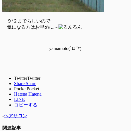
９/２までらしいので
気になる方はお早めに～
yamamoto(`ロ´*)
Twitter
Twitter
Share
Share
Pocket
Pocket
Hatena
Hatena
LINE
コピーする
-
ヘアサロン
関連記事