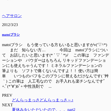
ヘアサロン
2012/3/23
matoiブラシ
matoiブラシ もう使っている方もいると思いますがv('▽^*)
まだ 知らない方… 今回は matoiブラシについ
て お話したいと思います(* ´ ▽ ` *)ﾉ この筆は ファンデ
ーションや パウダーはもちろん リキッドファンデーショ
ンにも使えちゃうんです！ ミネラルファンデーションの
筆よりも ソフトで痛くないんですよ！！ 使い方は簡
単 いつものパフをこのブラシに替えるだけなんです( ´艸
｀) この筆は 人工毛なので お手入れも楽チンなんですﾟ
+.ﾟ(*´∀`)bﾟ+ 中性洗剤で ...
PREV
どんらっまっさどんらっまっさ～♪
NEXT
夏休みをいただいたので。。。part2