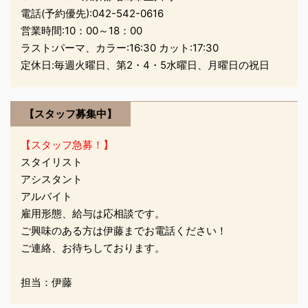
電話(予約優先):
042-542-0616
や 大切なお出掛けの
営業時間:10：00～18：00
時… 少し手を加え
ラスト:パーマ、カラー:16:30 カット:17:30
るだけで 可愛く 変身
定休日:毎週火曜日、第2・4・5水曜日、月曜日の祝日
しちゃいますよ*。
o○☆*(。´・▽・
｀。)゜¨゜*☆○o。
【スタッフ募集中】
【スタッフ急募！】
スタイリスト
...
アシスタント
アルバイト
雇用形態、給与は応相談です。
ご興味のある方は伊藤までお電話ください！
ご連絡、お待ちしております。
担当：伊藤