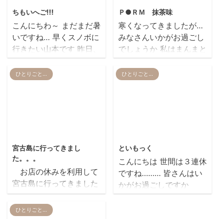
ちもいへご!!!
Ｐ●ＲＭ 抹茶味
こんにちわ～ まだまだ暑
寒くなってきましたが…
いですね… 早くスノボに
みなさんいかがお過ごし
行きたい山本です 昨日、
でしょうか 私はまんまと
家に帰ったらテーブルの
風邪をひきました笑 毛布
上に コレ が みなさんご
は面倒くさがらずに 早め
ひとりごと…
ひとりごと…
存知でしょうか？ そうで
に出さないといけません
す、五平餅くんです もち
ね そろそろこたつも出し
もち感とあまじょっぱい
ちゃおうかな、 と考え中
タレのコラボレーション
ですヽ(´▽｀)/ (でもその
最高ですねっ笑 だいすき
前に部屋を片付けなけれ
2013/10/12
2014/2/15
なので見つけたらすぐ買
ば……) ところでっ 冬と
宮古島に行ってきまし
といもっく
っちゃいます でも悲しい
いえばアイスですよね い
た。。。
こんにちは 世間は３連休
ことにあまり売ってない
ま私の家の冷凍庫は幸せ
お店の休みを利用して
ですね……… 皆さんはい
んです 大きめのお祭りな
いっぱいです。。。 特別
宮古島に行ってきました
かがお過ごしですか
どで売っている事もあり
に公開しちゃいましょう
台風で天気は期待して
(o’ω’o)?? こちらＲＥＩ
ます ……実は談合坂PAで
(ﾟ▽ﾟ*) 10月31日まで安
いなかっったのですが、
Ｒは３連休ナカビとあっ
ひとりごと…
買えるので さすがにわざ
かったので笑 みなさんも
とっても良い天気 海も