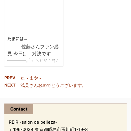
て 落ち着いた様子ですヽ
わざ買いには行けないの
ぜひ、ご賞味ください
綺麗で最高です 今回は
(´Д｀;≡;´Д｀)丿 みなさ
で 仕事で静岡に行った彼
初めてシュノーケリング
まお出掛け中でしょう
が買ってきてくれました
yamamoto(`ロ´*)
をしてみました。 熱帯
か。。。 話は変わりまし
五平餅とシチューという
魚も珊瑚もきれいで見と
て、 我らが店長、伊藤さ
2012/3/2
はちゃめちゃな晩 ...
れていると思わず遠く
んが なぜか なぜかなぜ
たまには…
へ・・・ 危険です
か ハンモック を買った
佐藤さんファン必
絶対降
そうです なぜか唐突にハ
見 今日は 対決です
参のワンちゃんです。
ンモックを…(´□｀ﾉ)ﾉ笑
━━━━｡ﾟ+.ヽ(´∀｀*)ﾉ
こんな看板がありまし
ベランダで使うんだそう
ﾟ+.ﾟ━━━━!!
た。 思わずおいて来た
です。 来年のＢＢＱに持
VS
家の猫ちゃんを思い出し
って行くんだそうです。
PREV
た～まや～
ます。 良い思い出と、
とても気が早いですネ。
NEXT
浅見さんおめでとうございます。
お
背中の日焼けが地味に痛
組み立てるのが簡単なん
客様の かわいぃﾟ.+:｡
い今日この頃です。
だ と自慢げだったので、
(*≧∇≦*)ﾟ.+:｡ わんちゃ
タイムを計ってみました
Contact
んです 佐藤さんも セッ
( ...
トして モデルのような
tomomi ito
REIR -salon de belleza-
表情です (人´3｀*)ﾌ
〒196-0034 東京都昭島市玉川町1-19-8
ﾝﾌﾌ～ﾝ♪ パーティー