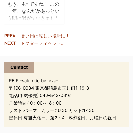
もう、4月ですね！ この
多いですね 梅雨になる前
tomomi
一年、なんだかあっとい
に 縮毛矯正される方も
ito
う間に過ぎていきました
多いいです 今回は
ね。。 もう少し我慢が必
カラーの裏話です。。
要になりそうですね。。
REIRでは カラー剤の中
PREV
暑い日は涼しい場所に！
4月より料金の改正をさ
にコラーゲン１００％パ
NEXT
ドクターフィッシュ…
せていただきました。 通
ウダーを いれています
常1500円～の
何のため？？ コラーゲン
marbb（マーブ）を使用
を入れることで 毛髪や
Contact
させていただいて 技術料
頭皮 ...
金に500円プラスさせて
REIR -salon de belleza-
いただく事になりまし
〒196-0034 東京都昭島市玉川町1-19-8
た。 青梅線沿線でも導入
電話(予約優先):
042-542-0616
してるお店は少ないです
営業時間:10：00～18：00
ね 昭島市では、REIRの
ラスト:パーマ、カラー:16:30 カット:17:30
みmarbbを扱ってるよう
定休日:毎週火曜日、第2・4・5水曜日、月曜日の祝日
です。 まだまだ都内に比
べると、導入店舗が少な
いですが… REIRでは、い