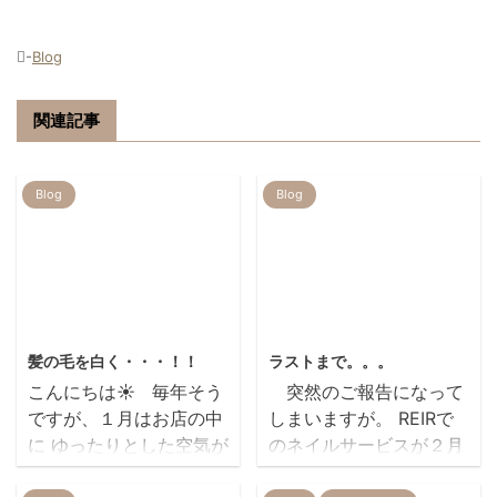
-
Blog
関連記事
Blog
Blog
2018/1/19
2014/2/3
髪の毛を白く・・・！！
ラストまで。。。
こんにちは☀ 毎年そう
突然のご報告になって
ですが、１月はお店の中
しまいますが。 REIRで
に ゆったりとした空気が
のネイルサービスが２月
流れています。。。。。
１４日バレンタインディ