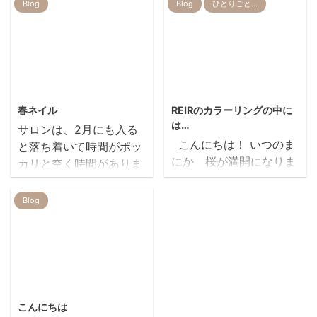
皆さん風邪やインフルエ
ーを期に最後になること
Blog
Blog
ひとりごと…
ンザ対策されています
となりました。 今まで
か!? REIRは強力な加湿
ご愛用いただきましたお
器を導入したおかげで
客様。 誠にありがとうご
（？） みんな元気です
ざいました。 REIRで
っ！！！笑 先日いらっ
のネイルサービスがお一
2012/2/9
2019/7/23
しゃった、髪の毛を白く
人お一人最後になってい
春ネイル
REIRのカラーリングの中に
してみたいというお客様
くのは本当に寂しいので
は…
サロンは、2月にも入る
２回ブリーチをして、か
すが、 更なる飛躍の為、
こんにちは！ いつのま
と落ち着いて時間がポッ
なりお時間も頂きました
まだまだ頑張る途中のわ
にか 桜が満開になりま
カリと空く時間がありま
が とても満足してくださ
たくしであります。
したね でも… かわいそ
す。。。 なので、スタッ
って良かったです✻ 画
ジェルネイル懇
うに冷たい雨にうたれ
フ２人の手をお借りして
Blog
像わかりずらいですが
親の作品です。
て 少しでも長く見れ
ネイルチェンジ 佐藤さん
(;'∀') 白さを保つ為に、
るといいですね ４月
浅川さん いかがでしたか
ムラサキシャンプーも ご
新しい生活を始めた方も
寒い日が続いて気分も盛
購入していただきま ...
ito
多いと思います 最近は
り上がりませんが。。。
ヘアスタイルを変えて
暖かい日を待ちつつ、爪
2021/4/16
やったことのない髪型
は、春。
こんにちは
カラーなど される方も