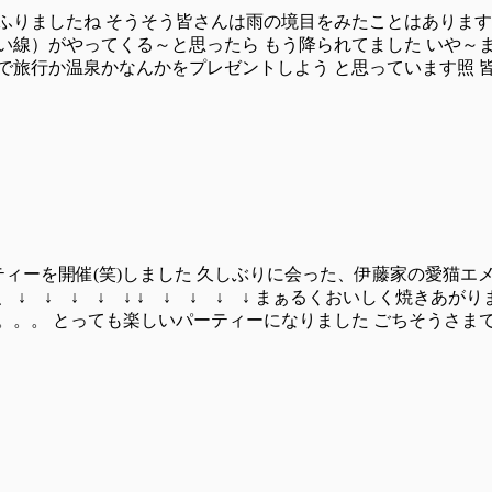
ふりましたね そうそう皆さんは雨の境目をみたことはあります
い線）がやってくる～と思ったら もう降られてました いや～ま
旅行か温泉かなんかをプレゼントしよう と思っています照 皆さ
ーティーを開催(笑)しました 久しぶりに会った、伊藤家の愛猫
 ↓ ↓ ↓ ↓ ↓ ↓ ↓ ↓ ↓ まぁるくおいしく焼きあがり
 とっても楽しいパーティーになりました ごちそうさまでした━━