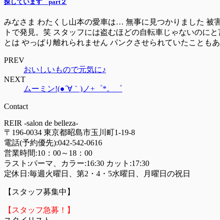
探しています part２
みなさま わたくし山本の愛車は… 無事に見つかりました 被
トで発見。笑 スタッフには盗むほどの自転車じゃないのにと
とは やっぱり離れられません パンクさせられていたこともあ
PREV
おいしいもので元気に♪
NEXT
ムーミン!(●´∀｀)ノ+゜*。゜
Contact
REIR -salon de belleza-
〒196-0034 東京都昭島市玉川町1-19-8
電話(予約優先):
042-542-0616
営業時間:10：00～18：00
ラスト:パーマ、カラー:16:30 カット:17:30
定休日:毎週火曜日、第2・4・5水曜日、月曜日の祝日
【スタッフ募集中】
【スタッフ急募！】