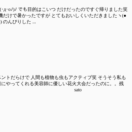
д･oﾉ)ﾉ でも目的はこいつ だけだったのですぐ帰りました笑
機だけで暑かったですが とてもおいしくいただきましたヽ(●
のんびりした ...
ントだらけで 人間も植物も虫もアクティブ笑 そうそう私も
日にやってくれる美容師に優しい花火大会だったのに。。残
写真あげますね～ sato