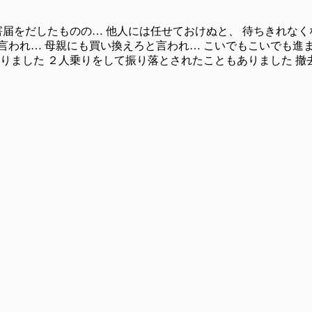
害届をだしたものの… 他人には任せておけぬと、 待ちきれな
言われ… 母親にも買い換えろと言われ… こいでもこいでも進
りました ２人乗りをして振り落とされたこともありました 撤去さ