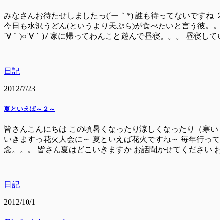
みなさんお待たせしましたっ(´ー｀*) 誰も待ってないですね 
今日も水沢うどん(というより天ぷら)が食べたいと言う彼。。
´∀｀)○´∀｀)ﾉ 家に帰ってわんこと遊んで昼寝。。。 昼寝して
日記
2012/7/23
夏といえば～２～
皆さんこんにちは この頃暑くなったり涼しくなったり（寒い
いきますっ花火大会に～ 夏といえば花火ですね～ 毎年行っ
念。。。 皆さん夏はどこいきますか お
日記
2012/10/1