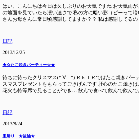
はい、こんにちは今日は久しぶりのお天気ですね お天気雨が
の地面を見ていたら凄い速さで 私の方に暗い影（ピーって暗
さんお母さんに常日頃感謝してますか？？ 私は感謝してるので
日記
2013/12/25
★☆たこ焼きパーティー☆★
待ちに待ったクリスマス(*´∀｀*) ＲＥＩＲではたこ焼きパ
スマスプレゼントをもらってごきげんです 肝心のたこ焼きは、 ↓
花火も特等席で見ることができ… 飲んで食べて飲んで飲んで。。。
日記
2013/8/24
里帰り ★後編★