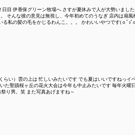
２日目 伊香保グリーン牧場へ さすが夏休みで人が大勢いました(･
。 そんな彼の意見は無視し、今年初めてのうなぎ 店内は扇風
いる私の髪の毛をかじるわんこ。。。 かわいいやつです(ｏﾟзﾟo) 
くらい）雲の上は 忙しいみたいです でも夏はいいですねっイベ
ていた聖蹟桜ヶ丘の花火大会は今年も中止みたいです 毎年火曜
話聞かせてください お祭り男。笑 また