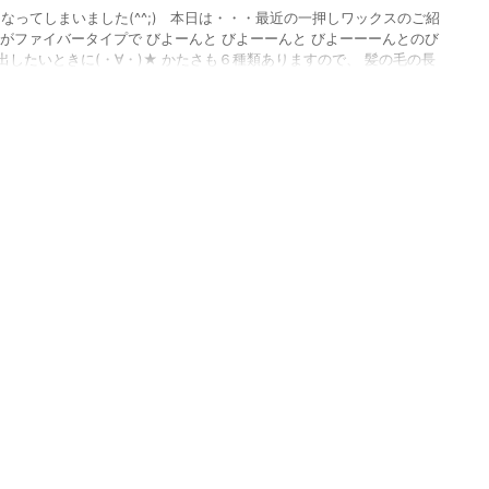
なってしまいました(^^;) 本日は・・・最近の一押しワックスのご紹
がファイバータイプで びよーんと びよーーんと びよーーーんとのび
したいときに(・∀・)★ かたさも６種類ありますので、 髪の毛の長
選べます！！！ 右の細長い方はクリームタイプで まとまり感や潤い