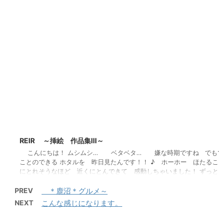
REIR ～挿絵 作品集Ⅲ～
こんにちは！ ムシムシ… ベタベタ… 嫌な時期ですね でも
ことのできる ホタルを 昨日見たんです！！ ♪ ホーホー ほたるこ
にとれそうなほど 近くにとんできて 感動しちゃいました！ ずっ
うれしかったぁ☆★☆ さて 今回の遠藤さんの作品２０１０です
ね！！ &n ...
PREV
＊鹿沼＊グルメ～
NEXT
こんな感じになります。