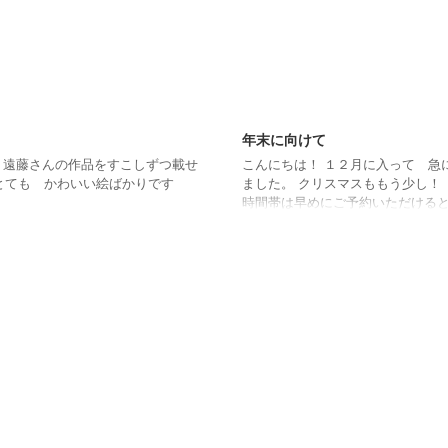
2014/6/2
年末に向けて
 遠藤さんの作品をすこしずつ載せ
こんにちは！ １２月に入って 急
も かわいい絵ばかりです
ました。 クリスマスももう少し！
時間帯は早めにご予約いただけると
の予約を入れて帰る方も増えています
が、浅見さんも あと２週間で 産休に