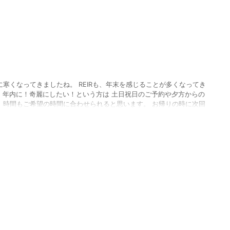
2018/12/14
に寒くなってきましたね。 REIRも、年末を感じることが多くなってき
 年内に！奇麗にしたい！という方は 土日祝日のご予約や夕方からの
 時間もご希望の時間に合わせられると思います。 お帰りの時に次回
ので 是非 ご利用ください(*‘∀‘) 山本さん退社してさみしいです
なります<(_ _)> 来年から通常 伊藤と中野の営業 ...