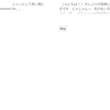
ました シュッとして良い感じ
こんにちは！！ 久しぶりの投稿に
 ito。。
介です じゃじゃんっ 左の丸い方
ます。笑 ボリュームや毛束感を出
さやスタイル、お好みに合わせて 
感を演 ...
Blog