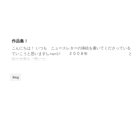
作品集！
こんにちは！ いつも ニュースレターの挿絵を書いてくださっている
ていこうと思います(｡>ω<)ﾉ ２００８年 とて
絵の文面をご覧にな ...
Blog