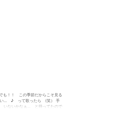
2014/7/2
でも！！ この季節だからこそ見る
い… ♪ って歌ったら (笑） 手
と いないかなぁ… と待ってたので
！ どれも可愛い作品ばかりですよ