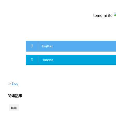
tomomi ito
Twitter
Hatena
-
Blog
関連記事
Blog