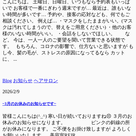
こんにちは。 土曜日、日曜日、いつもなら予約表もいっぱ
いで お客様で一番にぎわう週末ですが… 最近は、誰もいな
い時間が多いです… 予約や、接客の応対なども、何でもご
相談ください。 例えば… ・マスクをしたままがいい。(マス
クは汚れてしまうので、替えをご用意ください) ・他のお客
様のいない時間がいい。 ・会話をしないでほしい。 な
ど。 今は、一人一人のご要望を聞いて営業できる状態で
す。 もちろん、コロナの影響で、仕方ないと思いますが も
し今、髪の毛が、ストレスの原因になってるなら カット
に、 ...
Blog
お知らせ
ヘアサロン
2026/2/9
~3月のお休みのお知らせです~
皆様こんにちは(^_^) 寒い日が続いておりますね😣 ３月のお
休みのお知らせになります。 ピンクの斜線の所
がお休みになります。 ご不便をお掛け致しますが よろしく
お願いいたします。 美容室REIR…