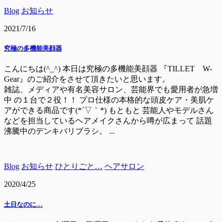
Blog
お知らせ
2021/7/16
究極の多機能美顔器
こんにちは(^_^) 本日は究極の多機能美顔器 『TILLET W-
Gear』のご紹介をさせて頂きたいと思います。
雑誌、メディアや有名美容サロン、芸能界でも愛用者が急増
中 の１台で２役！！ プロ仕様の本格的な頭皮ケア・美肌ケ
アができる商品です(*´▽｀*) もともと 芸能人やモデルさん
などを担当しているヘアメイクさんから噂が広まって 話題
沸騰中のデンキバリブラシ。 ...
Blog
お知らせ
ひとりごと…
ヘアサロン
2020/4/25
土日なのに…