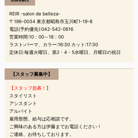
am10:00~pm8:00 通
常営業 １２月３１日
REIR -salon de belleza-
（木）
〒196-0034 東京都昭島市玉川町1-19-8
am10:00~pm5:00 時
電話(予約優先):
042-542-0616
短営業 １月１日
営業時間:10：00～18：00
（金）
ラスト:パーマ、カラー:16:30 カット:17:30
お正月休み １月２日
定休日:毎週火曜日、第2・4・5水曜日、月曜日の祝日
（土） お
正月休み ...
【スタッフ募集中】
【スタッフ急募！】
スタイリスト
アシスタント
アルバイト
雇用形態、給与は応相談です。
ご興味のある方は伊藤までお電話ください！
ご連絡、お待ちしております。