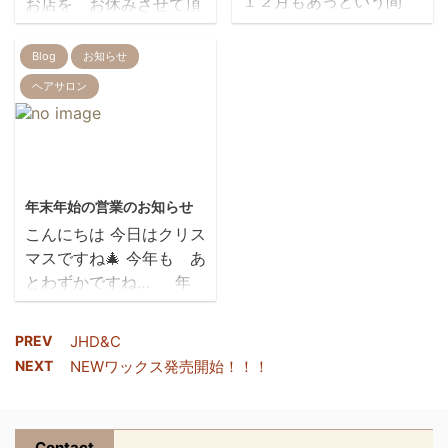
１２月もあっという間
お店を お休みさせて頂
や、消毒、換気など 注意
に 通り過ぎそうですね
きます<m(__)m> よろし
して営業していますの
( ﾟДﾟ) 今日は 寒くなり
くお願い致します。 Ｒ
Blog
お知らせ
で、 お客様にもREIRか
ましたね～ インフルエン
ＥＩＲ こんにちは!!!
ら、お願いがあります。
ヘアサロン
ザや 胃腸炎も 流行っ
旅行がいよいよ来週にな
ご来店の際に、体調がす
てきてるので しっかり予
り うっきうきな山本で
ぐれない時は無理せず キ
防しないとっ❕❕ そこで、
す。笑 今回は商品の
ャンセルの連絡を頂けた
伊藤さんにお願いして
ご紹介です(・∀・) 染
2016/2/11
らと思います。 火 ...
大きな加湿器を買っても
めても染めても出てくる
年末年始の営業のお知らせ
らいました!(^^)! 毎年
白髪さん。。。 忙しく
こんにちは 今日はクリス
この時期になると 喉か
て染められない！！！ 急
マスですね🎄 今年も あ
ら弱ってしまうのですが
にお出かけの予定が入っ
とわずかですね… 年
この加湿器が届いた日か
た！！！ そんな時の救
末年始の営業のお知らせ
ら 咳きこむ事もなくな
世主といえば そう、グレ
を させていただきます
りました( ˘ω˘) 髪の毛に
イシ ...
PREV
JHD&C
１２月２９日（火）
も 乾燥は大敵です！ し
NEXT
NEWワックス発売開始！！！
am10:00~pm5:00
っかりケアして 髪にも
時短営業 １２月３０日
潤いと艶を✨ 先
（水）
日 ...
Contact