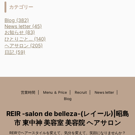
カテゴリー
Blog (382)
News letter (45)
お知らせ (83)
ひとりごと… (140)
ヘアサロン (205)
日記 (59)
営業時間
Menu ＆ Price
Recruit
News letter
Blog
REIR -salon de belleza-(レイール)|昭島
市 東中神 美容室 美容院 ヘアサロン
REIRでヘアースタイルを変えて、気分を変えて、笑顔になりませんか？