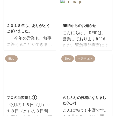
2018/12/30
2020/4/9
２０１８年も、ありがとう
REIRからのお知らせ
ございました。
こんにちは。 REIRは、
今年の営業も、無事
営業しております!(^^)!
に終えることができまし
ただ、緊急事態宣言によ
た 今年も一年 ありがと
って営業自粛要請などで
うございました！ 皆様
今後、営業時間の短縮や
Blog
Blog
ヘアサロン
よいお年をお迎えくださ
お休みをさせていただく
い。 新年は１月４日
など 感染拡大防止のた
（金）から通常 営業にな
め、何かしらの変更をし
ります REIR 伊
ていかないと いけないと
藤一臣 お客様に頂い
思っております。 お店に
2017/10/13
2017/12/8
たベーグル、身体にしみ
お客様を、集中させない
プロの白髪隠し①
久しぶりの投稿になりまし
わたるほど美味しかった
ためにも 早めにご予約を
た(>_<)
今月の１６日（月）～
です（笑） U様 ごちそ
頂けると助かります。 ス
こんにちは！中野です…
１８日（水）の３日間
うさまでした！！
タッフも自身の体調管理