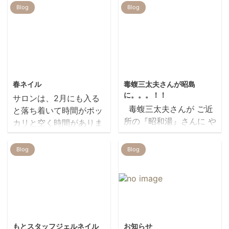
Blog
Blog
2012/2/9
2019/7/23
春ネイル
毒蝮三太夫さんが昭島
に。。。！！
サロンは、2月にも入る
毒蝮三太夫さんが ご近
と落ち着いて時間がポッ
所の『昭和湯』さんに や
カリと空く時間がありま
ってくるそうで
す。。。 なので、スタッ
す！！！！！ TBSラジ
フ２人の手をお借りして
Blog
Blog
オの人気コーナー 『毒蝮
ネイルチェンジ 佐藤さん
三太夫のミュージックプ
浅川さん いかがでしたか
レゼント』の 公開収録だ
寒い日が続いて気分も盛
そうで ４月２５日(火)
り上がりませんが。。。
午前11：22~11：38 生
暖かい日を待ちつつ、爪
2013/2/6
2019/10/11
放送 一緒に写真を撮る
は、春。
もとスタッフジェルネイル
お知らせ