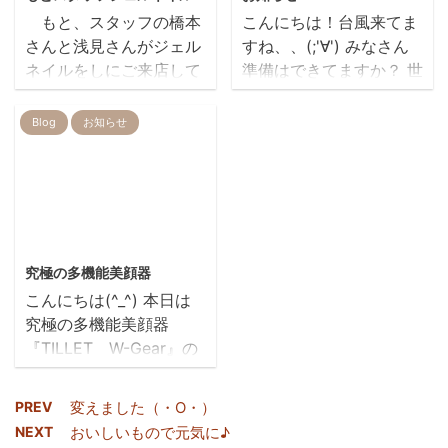
こともできるそうです
もと、スタッフの橋本
こんにちは！台風来てま
まむちゃんとお話しした
tomomi
さんと浅見さんがジェル
すね、、(;'∀') みなさん
い方は 4/25 11時頃ま
ito
ネイルをしにご来店して
準備はできてますか？ 世
でに『昭和湯』さんにお
頂けました 二人とも個
界中が注目するくらい馬
集まりくださ
性的です
鹿でかい台風が来ている
Blog
お知らせ
い！！！！！ ちなみに
橋本さんは、デザインま
ので、明日１２日は伊藤
伊藤さんは、 幼少期に背
る投げオマカセで 浅見
以外お休みします、申し
中にサインを書いてもら
さんは大好きなスカルで
訳ありません(;O;) 明日１
った事があるそうです ...
楽しいですね
２日も場合によってはお
店を早めに閉めるかもし
2021/7/16
tomomi ito 。。
れません、お電話で確認
究極の多機能美顔器
のうえご来店ください。
こんにちは(^_^) 本日は
尚、１３日は通常通り営
究極の多機能美顔器
業します。 あと、１４日
『TILLET W-Gear』の
～１６日までREIRはお休
ご紹介をさせて頂きたい
みをいただきます！よろ
と思います。
しくお願いいたします！
PREV
変えました（・O・）
雑誌、メディアや有名
<(_ _)> みなさんどうか
NEXT
おいしいもので元気に♪
美容サロン、芸能界でも