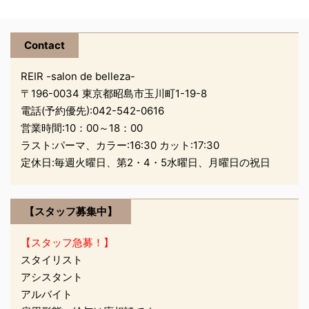
ご無事で！！！(ノ
愛用者が急増中 の１台で
Д`)・゜・。 佐藤
２役！！ プロ仕様の本格
Contact
的な頭皮ケア・美肌ケア
ができる商品です(*´▽
REIR -salon de belleza-
｀*) もともと 芸能人や
〒196-0034 東京都昭島市玉川町1-19-8
モデルさんなどを担当し
電話(予約優先):
042-542-0616
ているヘアメイクさんか
営業時間:10：00～18：00
ら噂が広まって 話題沸騰
ラスト:パーマ、カラー:16:30 カット:17:30
中のデンキバリブラシ。
定休日:毎週火曜日、第2・4・5水曜日、月曜日の祝日
...
【スタッフ募集中】
【スタッフ急募！】
スタイリスト
アシスタント
アルバイト