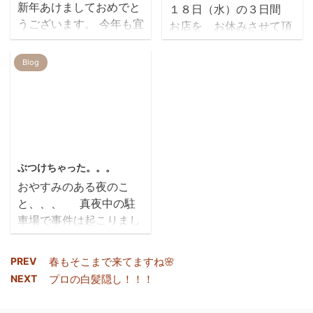
新年あけましておめでと
１８日（水）の３日間
んでくれました✰★ ぜ
(≧▽≦) & ...
うございます。 今年も宜
お店を お休みさせて頂
ひぜひ、中野さん
しくお願い致します。 1
きます<m(__)m> よろし
2018ver.に会いに来てく
月のお休みのお知らせで
くお願い致します。 Ｒ
Blog
ださい♡笑 お待ちしてお
す。 6日㈫ １２(月)１３
ＥＩＲ こんにちは!!!
ります(^^♪ &nbsp ...
㈫１４(水) ２０㈫ ２７
旅行がいよいよ来週にな
㈫２８(水) お休みさせて
り うっきうきな山本で
頂きます。 ~価格改定
す。笑 今回は商品の
のお知らせ~ お客様各位
ご紹介です(・∀・) 染
2019/7/23
日頃よりREIRをご利用頂
めても染めても出てくる
ぶつけちゃった。。。
き誠にありがとうござい
白髪さん。。。 忙しく
おやすみのある夜のこ
ます。 原料の仕入価格高
て染められない！！！ 急
と、、、 真夜中の駐
騰にともない 値上げをさ
にお出かけの予定が入っ
車場で事件は起こりまし
せていただくことになり
た！！！ そんな時の救
た。。。 ギアをバック
ました。 ご理解、ご了承
世主といえば そう、グレ
にいれ、アクセルを踏ん
のほど何卒よろしくお願
イシ ...
PREV
春もそこまで来てますね🌸
だふとした瞬間。。。
い申し上げます。 美容
NEXT
プロの白髪隠し！！！
ガッシャン！！ やって
室 REIR…
もうたーーーーーーーー