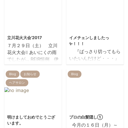
2017/8/4
2018/1/26
立川花火大会’2017
イメチェンしましたっ
✨！！！
７月２９日（土） 立川
『ばっさり切ってもら
花火大会❕❕ あいにくの雨
いたいんだけど・・・』
でしたが… REIR恒例 伊
ある朝……出勤するな
藤さんのお宅にお邪魔し
り、中野さんは言いまし
ました 美味しそう( *
Blog
お知らせ
Blog
た。笑 えーーー!? 後
´艸｀) デザートもあ
ヘアサロン
悔しないですか？ 『後悔
って 子供たちにも 人
しないです！すっきりし
気でした(*´з`) 浅見
たい！！！』 と、いう
さんも いい笑顔(´▽｀)
わけで早速切らせていた
伊藤さん 何故か正
2026/1/5
2017/10/13
だきました(´艸｀*)
座（笑） 子供たち
明けましておめでとうござ
プロの白髪隠し①
BEFORE AFTER 頭も気
も みんな すぐに 仲
います。
今月の１６日（月）～
持ちもすっきりして、 喜
良しになっちゃいます