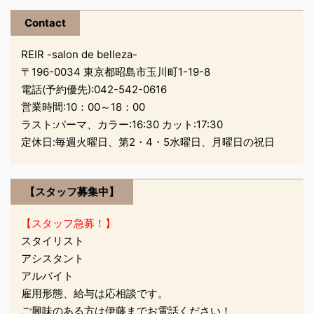
ーー！ 愛車をポールな
Contact
のかよくわからぬ物に
HIT！！ へこんでま
REIR -salon de belleza-
す。。。下の方もガリっ
〒196-0034 東京都昭島市玉川町1-19-8
とやってます。よく後ろ
電話(予約優先):
042-542-0616
を見ていませんでした。
営業時間:10：00～18：00
その日は落ち込みまし
ラスト:パーマ、カラー:16:30 カット:17:30
た。 ですが、やっぱり
定休日:毎週火曜日、第2・4・5水曜日、月曜日の祝日
気になるの ...
【スタッフ募集中】
【スタッフ急募！】
スタイリスト
アシスタント
アルバイト
雇用形態、給与は応相談です。
ご興味のある方は伊藤までお電話ください！