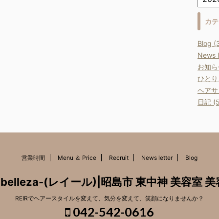
カテ
Blog (
News l
お知らせ
ひとりご
ヘアサロ
日記 (5
営業時間
Menu ＆ Price
Recruit
News letter
Blog
n de belleza-(レイール)|昭島市 東中神 美容
REIRでヘアースタイルを変えて、気分を変えて、笑顔になりませんか？
042-542-0616