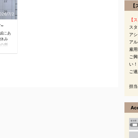
【
026/7/2
【ス
~
スタ
き誠にあ
アシ
お休み
アル
線の所
雇用
す。
ご興
暇にな
ますが
い！
容室
ご連
担当
Ac