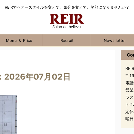
REIRでヘアースタイルを変えて、気分を変えて、笑顔になりませんか？
Menu ＆ Price
Recruit
News letter
Co
REIR
2026年07月02日
〒1
電話
営業
ラス
ト:1
定休
曜日