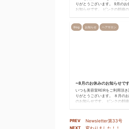
りがとうございます。 9月のお
お知らせです。 ピンクの斜線
お休みになります。 ご不便を
致しますがよろしくお願い致し
美容室REIR…
Blog
お知らせ
ヘアサロン
2
~8月のお休みのお知らせです
いつも美容室REIRをご利用頂
りがとうございます。 ８月の
のお知らせです。 ピンクの斜
がお休みになりま
８月の10日~13日までは夏季休
ります。 ご不便をお掛け致し
PREV
Newsletter第33号
よろしくお願い致します。 美
NEXT
変わりました！！
REIR…