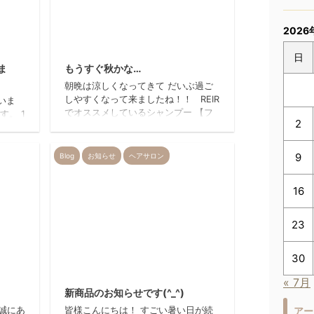
2026
026/1/5
2020/9/9
日
ま
もうすぐ秋かな…
朝晩は涼しくなってきて だいぶ過ご
しやすくなって来ましたね！！ REIR
いま
でオススメしているシャンプー 【フ
す。 1
2
ィルビータ】美容液で洗うシャンプー
日㈫
✴ が沢山のお客様に使って頂き ご好
 ２７
評を頂いております！！ パサつき、
ます。
9
Blog
お知らせ
ヘアサロン
くせ毛、髪と頭皮の乾燥、頭皮のニオ
位 日
イ、ベタつき、ボリューム感 でお悩
ありがと
16
みの方にぜひ使って頂きたいオススメ
格高騰
のシャンプーとなっております(^^♪
ただく
コラーゲンが沢山入っていて艶も凄く
ご了承
23
でます！！ スタッフも実際に使って
上げま
みて実感しているシャンプーです！！
30
気になる方は是非是非一度スタッフま
026/8/3
2025/8/6
でご相談 ...
« 7月
新商品のお知らせです(^_^)
き誠にあ
皆様こんにちは！ すごい暑い日が続
アー