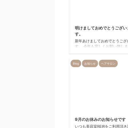
2
明けましておめでとうござい
す。
新年あけましておめでとうござ
す。 今年も宜しくお願い致しま
月のお休みのお知らせです。 6
１２(月)１３㈫１４(水) ２０㈫
㈫２８(水) お休みさせて頂き
Blog
お知らせ
ヘアサロン
~価格改定のお知らせ~ お客様各
頃よりREIRをご利用頂き誠に
うございます。 原料の仕入価
にともない 値上げをさせてい
ことになりました。 ご理解、
のほど何卒よろしくお願い申し
す。 美容室 REIR…
2
9月のお休みのお知らせです
いつも美容室REIRをご利用頂