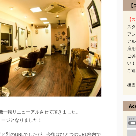
【
【ス
スタ
アシ
アル
雇用
ご興
い！
ご連
担当
Ac
を心機一転リニューアルさせて頂きました。
メージとなりました！
と別のURLでしたが、今後はひとつのURL枠内で