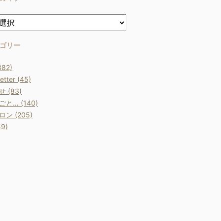
ゴリー
382)
etter (45)
 (83)
と… (140)
ン (205)
9)