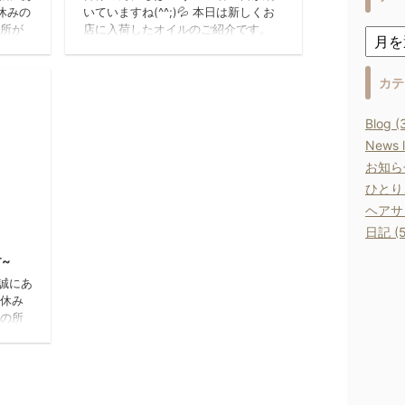
休みの
いていますね(^^;)💦 本日は新しくお
の所が
店に入荷したオイルのご紹介です。
お掛け
こちらは香水のように香り
ます。
が持続するオイルになっております。
スタイリングからヘアケ
カテ
ア、ボディーにもお使いいただける商
品になっております(^_^) 香の ...
Blog (
News l
お知らせ
ひとりご
ヘアサロ
026/7/2
日記 (5
~
き誠にあ
お休み
線の所
す。
暇にな
ますが
容室