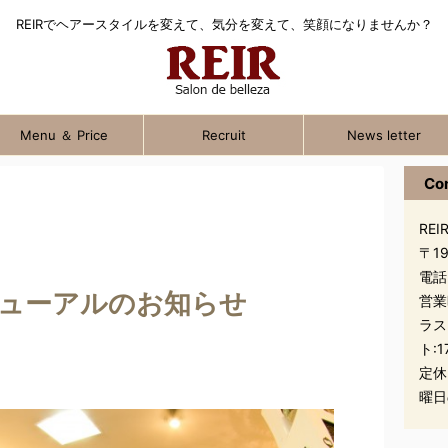
REIRでヘアースタイルを変えて、気分を変えて、笑顔になりませんか？
Menu ＆ Price
Recruit
News letter
Co
REIR
〒1
電話
ニューアルのお知らせ
営業
ラス
ト:1
定休
曜日