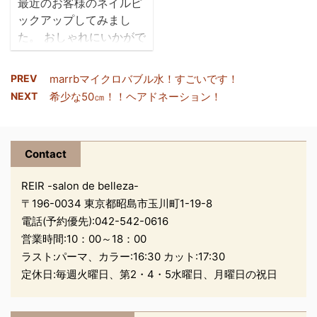
最近のお客様のネイルピ
りました！ 忙しくてもこ
今月から職場が変わるの
ックアップしてみまし
の笑顔に、とっても癒さ
で、いつもよりは暗めに
た。 おしゃれにいかがで
れ元気をもらった中野で
+.ﾟ(*´∀｀)bﾟ+.ﾟ 耳にか
すか
した！ また、たまにお手
けても良し★ 皆さんも
伝いに来てもらうことも
ＲＥＩＲでお手 ...
PREV
marrbマイクロバブル水！すごいです！
あると思います！ 忙しく
NEXT
希少な50㎝！！ヘアドネーション！
tomomi ito
ても、なるべくお断りし
ないように努めたいと思
っています。 お帰りの
Contact
際に、次回の予約もとれ
ますので 是非 ...
REIR -salon de belleza-
〒196-0034 東京都昭島市玉川町1-19-8
電話(予約優先):
042-542-0616
営業時間:10：00～18：00
ラスト:パーマ、カラー:16:30 カット:17:30
定休日:毎週火曜日、第2・4・5水曜日、月曜日の祝日