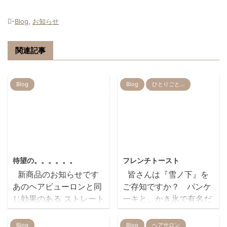
-
Blog
,
お知らせ
関連記事
Blog
Blog
ひとりごと…
2019/7/23
2014/6/27
待望の。。。。。。
フレンチトースト
新商品のお知らせです
皆さんは『雪ノ下』を
あのヘアビューロンと同
ご存知ですか？ パンケ
じ効果のある ストレート
ーキと、かき氷で有名だ
アイロンが発売になりま
そうな。。。 食材にす
す その効果とは？ ◎
ごくこだわっていて 元々
Blog
Blog
ヘアサロン