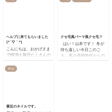
使えば使うほど美しく艶
は関西？のお店のようで
のあるしっとりとした髪
すヽ(*´ｖ｀*)ﾉ 詳しいこ
質になる ◎高温でもタン
とは調べてみてもよくわ
パク質変性がおきず、ダ
かりませんでした笑 そ
メージが少ない ◎電源を
んな有名な雪ノ下が立川
2019/10/25
2014/6/1
入れずに使っても髪質が
にオープンしたというこ
ヘルプに来てもらいました
クセ毛風パーマ風クセ毛？
美しくなっていく 一般
とで… (お客様情報です)
(*´▽｀*)
はい！山本です！ 冬が
的なヘアアイロンは 熱で
行ってきました★ パ
こんにちは、おかげさま
待ち遠しい今日このご
髪が傷む(´・ω・`) 髪が
ンケーキが有名なのに私
でREIRも毎日たくさんの
ろ… 私の高校時代からの
乾燥してパサつく(´・
はフレンチトーストを。
お客様に 御来店頂いてい
友達が来てくれましたヽ
ω・`) そんなイメージや
結構おなかいっぱいにな
ます。 先週も、忙しく猫
(*´ｖ｀*)ﾉ 仲良しで
Blog
経験、ありますよね そ
ります( ´ー｀)ﾉ まわり
の手も借りたいところだ
す！笑 彼女、実は天然
んな常識を覆すアイロン
は、やはりパンケーキや
ったのですが、、 長く勤
パーマなので 最近はずっ
なのです & ...
かき氷率が ...
めてくれていた山本さん
とクセを生かしたスタイ
に急遽お手伝いに来ても
ルにしています(｀･ω･´)
らいました！ そうなんで
わかりにくいですが…
2014/2/15
す。。赤ちゃんも出勤で
カラーは１０トーンのア
最近のネイルです。
す。。 とてもとても助か
ッシュ系にしました!!!