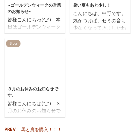
を少し当てると 白髪を隠
た人たちの笑顔に たくさ
~ゴールデンウィークの営業
暑い夏もあと少し！
してハリコシもアップ
んパワーをもらうことが
のお知らせ~
こんにちは、中野です。
さらに シャンプーをして
できました!(^^)! 連休中
皆様こんにちわ(^_^) 本
気がつけば、セミの音も
も少しづつ色が残るので
もたくさんのお客様にご
日はゴールデンウィーク
少なくなってきましたね
使うたび徐々に染まって
来店頂きありがとうござ
（Ｇ.W）の営業日につい
🌲 毎日暑いですが、ちゃ
いきます(・∀・) REIR
いました。 梅雨の前にス
てお知らせ致します。
んと秋に向かってるんで
Blog
で ...
タイルチェンジされる方
~臨時休業のお知らせ~
すね！ 皆さんもだと思
も多いです！ 是非ご予約
いつもREIRのホームペー
いますが…今年の夏は、
お待ちしております
ジをご覧いただき、あり
子供たちも夏休みも少な
nakano........🌸
がとうございます。 誠に
く、どこにも連れて行け
勝手ではございますが、
ず… 夏らしいことができ
2025/2/19
下記日程は臨時休業とさ
ない毎日でしたが、、 火
３月のお休みのお知らせで
せていただきます。 お客
曜日のお休みに伊藤さん
す。
様にはご不便とご迷惑を
の奥様のお家で バーベキ
皆様こんにちは(^_^) ３
お掛けいたしますが、ご
ューを開催してくれまし
月のお休みのお知らせで
了承の程、よろしくお願
た！ いつも一緒に働いて
す。 ピン
いいたします。 ■臨時
るスタッフとスタッフの
クの所をお休みさせて頂
休業日 R５年５月５日
子供たちで 一日にぎやか
PREV
馬と鹿を購入！！！
きます！ 宜しくお願い致