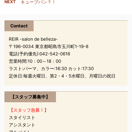
（金曜日） こどもの日
に、夏らしく楽しい時間
NEXT
キューブパン？！
します。 美容室REIR…
美容室 REIR
でした！ 今年の夏は、
遠くには行けないけど…
いつも近くにいる人たち
Contact
と過 ...
REIR -salon de belleza-
〒196-0034 東京都昭島市玉川町1-19-8
電話(予約優先):
042-542-0616
営業時間:10：00～18：00
ラスト:パーマ、カラー:16:30 カット:17:30
定休日:毎週火曜日、第2・4・5水曜日、月曜日の祝日
【スタッフ募集中】
【スタッフ急募！】
スタイリスト
アシスタント