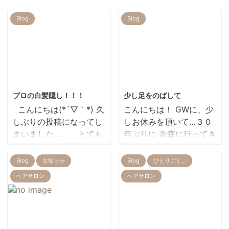
Blog
Blog
2019/7/23
2019/5/9
プロの白髪隠し！！！
少し足をのばして
こんにちは(*´▽｀*) 久
こんにちは！ GWに、少
しぶりの投稿になってし
しお休みを頂いて…３０
まいました… とても
年ぶりに 青森に行ってき
ご好評いただいておりま
ました🍎 小さい頃以来の
す、 GRAYSIA 改めてご
津軽弁！ 笑顔の絶えない
Blog
お知らせ
Blog
ひとりごと…
紹介します 染めるに
温かい人柄に、癒されて
ヘアサロン
ヘアサロン
はまだ早いけど 根元が気
きました(*´ω`*) ちょう
になる、 そんなお出かけ
ど桜もいい時期で 弘前
前の救世主です 部分的に
城の桜も満開でした！ 久
サッと塗って ドライヤー
しぶりに会うことのでき
2023/4/19
2020/8/28