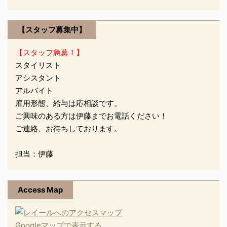
そして私は、 どこかでス
ノボができないものかと
【スタッフ募集中】
模索中です笑
yamamoto・:*:・(●´Д
【スタッフ急募！】
｀●) ...
スタイリスト
アシスタント
アルバイト
雇用形態、給与は応相談です。
ご興味のある方は伊藤までお電話ください！
ご連絡、お待ちしております。
担当：伊藤
Access Map
Googleマップで表示する