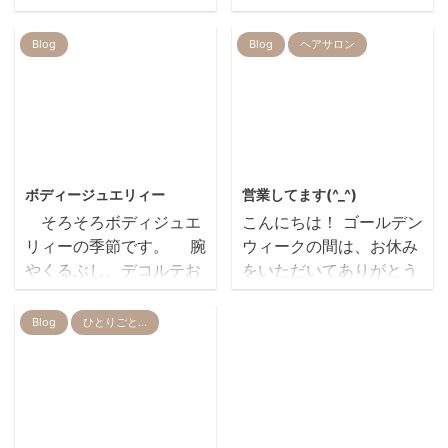
ですね。。。 本日は新
日が続いておりますが、
しく進化したドライヤー
皆様いかがお過ごしです
Blog
Blog
ヘアサロン
をご紹介させて頂きたい
か？ オリンピックが開催
と思います。 その名は
され、昨年からの新型コ
『レプロナイザー２Ｄ
ロナウイルスは感染拡大
Ｐlus』 じゃじゃーん!!!
するばかりです。 世界中
特徴１ 髪にダメージを
の人々が未だかつてない
2013/6/26
2020/5/9
与えない 特徴２ 使うほ
不自由と困難を経験して
ボディージュエリィー
営業してます(^_^)
どに髪が潤う 以前のヘ
いる中、美容室REIRにお
そろそろボディジュエ
こんにちは！ ゴールデン
アビューザーより特定の
いてもコロナ対策は大き
リィーの季節です。 腕
ウィークの間は、お休み
振動と波長の組み合わせ
な課題です。 有効なワク
やくるぶし、デコルテお
をいただいてありがとう
で 最先端の独自技術バイ
チンが開発されない限
好きなところにキラキラ
ございました。 7日か
オプログラミン グを施し
り、私たちはコロナウイ
してみませんか？
ら、夕方以降は時短営業
Blog
ひとりごと…
た特殊セラミックスを搭
ルスと付き合って生活す
にはなりますが REIR
載しています。 風量を高
る事になります。 美容室
は、営業再開してます。
めて乾燥速度が格段に速
は接客業であり、お客様
tomomi
最近は、少しずつお客様
くなりました! お値段は
との接触を完全に避ける
ito
も来て下さるようになり
税込み『 ...
ことはできません。 この
REIRも賑やかな雰囲気に
2014/3/5