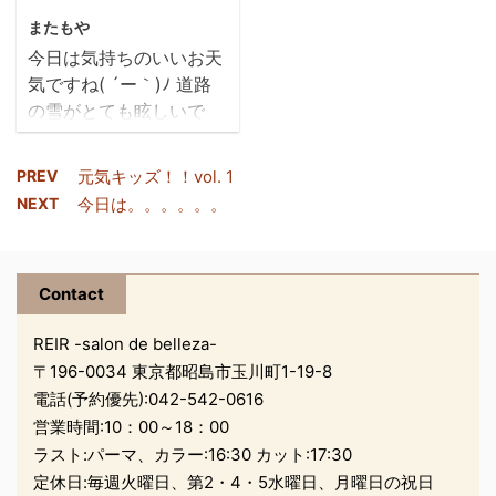
事により ...
なってきました(^_^) た
またもや
だ、まだまだ三密を避
今日は気持ちのいいお天
け、空気を入れかえ、空
気ですね( ´ー｀)ﾉ 道路
気中も除菌しながら 対策
の雪がとても眩しいで
は続けていかないといけ
す。。。。。。 昨日も今
ないと思ってます。 ご来
日ももちろん雪かきで
店のお客様には、アルコ
PREV
元気キッズ！！vol. 1
す!!! 筋肉痛です!!! 私の住
ール消毒もお願いしてい
NEXT
今日は。。。。。。
んでいるアパートは 今年
ます。 お客様に御来店頂
もこんな感じで… ドアが
いて、明るい雰囲気の
１５センチくらいしか開
REIRが久しぶりに 感じ
Contact
きません(´；ω；`) 今年
ることができました(&g
はスコップを！ と思って
...
REIR -salon de belleza-
いたのですが、 何処も売
〒196-0034 東京都昭島市玉川町1-19-8
り切れみたいですね(´・
電話(予約優先):
042-542-0616
ω・｀) まだ降るみたい
営業時間:10：00～18：00
なので早目に対策をしな
ラスト:パーマ、カラー:16:30 カット:17:30
ければ！！！ 車もすっか
定休日:毎週火曜日、第2・4・5水曜日、月曜日の祝日
り埋もれていました★