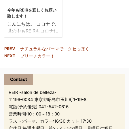
ッとするよなきれいな色
一応バレンタイ
と、春の暖かさ、自然と
ンを意識してハートを持
今年もREIRを宜しくお願い
心がうかれます
っています 他の爪は、
致します！
チョコレート溶けちゃっ
こんにちは。 コロナで、
た感じです
世の中もREIRもコロナに
合わせて いろいろと変わ
tomomi ito
tomomi ito.。。
っていますが… 今日
PREV
ナチュラルなパーマで クセっぽく
は、美容室だけでなくい
NEXT
ブリーチカラー！
ろいろな方に便利なマス
クの 紹介をします！
REIRも、感染対策として
スタッフのマスクの着用
Contact
や、消毒、換気、など い
REIR -salon de belleza-
ろいろと気を使うことが
〒196-0034 東京都昭島市玉川町1-19-8
多くなってますが… お客
電話(予約優先):
042-542-0616
様のマスクについては、
濡れてしまったり… 汚れ
営業時間:10：00～18：00
てしまったり… 紐の部分
ラスト:パーマ、カラー:16:30 カット:17:30
にトリマーが当たって切
定休日:毎週火曜日、第2・4・5水曜日、月曜日の祝日