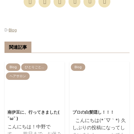
-
Blog
関連記事
Blog
ひとりごと…
Blog
ヘアサロン
2017/8/17
2019/7/23
南伊豆に、行ってきました(
プロの白髪隠し！！！
˘ω˘ )
こんにちは(*´▽｀*) 久
こんにちは！中野で
しぶりの投稿になってし
す。。 昨日まで お休み