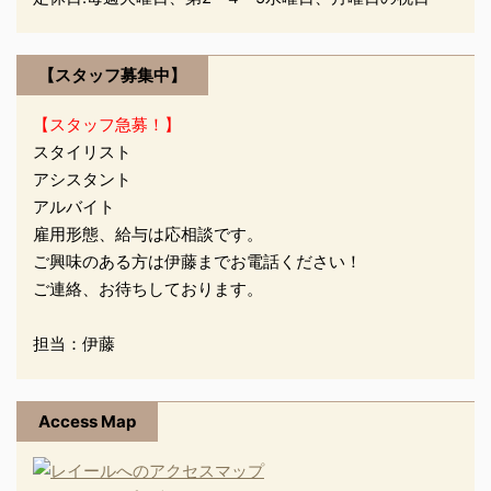
れてしまったり もみあげ
のカットや染めに、 どー
してもひと手間かかった
【スタッフ募集中】
り… そこで、材料屋さん
【スタッフ急募！】
からとっても便利なもの
スタイリスト
を 紹 ...
アシスタント
アルバイト
雇用形態、給与は応相談です。
ご興味のある方は伊藤までお電話ください！
ご連絡、お待ちしております。
担当：伊藤
Access Map