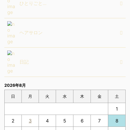
ひとりごと…
ヘアサロン
日記
2026年8月
日
月
火
水
木
金
土
1
2
3
4
5
6
7
8