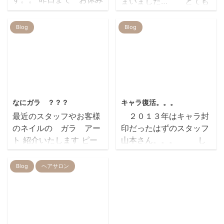
まいました… とても
を頂いて伊豆に行ってき
ご好評いただいておりま
ました🌊 夏といえ
す、 GRAYSIA 改めてご
Blog
Blog
ば 海！な私です((´∀
紹介します 染めるに
｀)) キレイな海で た
はまだ早いけど 根元が気
くさん遊んで 美味し
になる、 そんなお出かけ
いもの沢山食べて 心
前の救世主です 部分的に
も身体もリフレッシュで
サッと塗って ドライヤー
2012/4/9
2013/1/24
きました なんだか
を少し当てると 白髪を隠
なにガラ ？？？
キャラ復活。。。
今年の夏は… お天気
してハリコシもアップ
最近のスタッフやお客様
２０１３年はキャラ封
が、夏らしくないです
さらに シャンプーをして
のネイルの ガラ アー
印だったはずのスタッフ
が… 花火や プールや
も少しづつ色が残るので
ト 紹介いたします ピー
山本さん。。。 し
海や お祭り… などな
使うたび徐々に染まって
コックと呼ばれる鳥の羽
かし。。。復活 『なめ
ど 子供と一緒に夏❕❕ 楽
いきます(・∀・) REIR
のような模様や、ポップ
こ』を描て欲しいと言わ
Blog
ヘアサロン
しんでる 中野です ...
で ...
な色のヒョウ柄 春になっ
れ。。 なめこ な
て暖かくなると、明るい
めこ栽培のキャラクター
色や淡くてきれいな
を初めて知りました み
色。。。いいですね～ ハ
なさんご存知ですか
2021/1/10