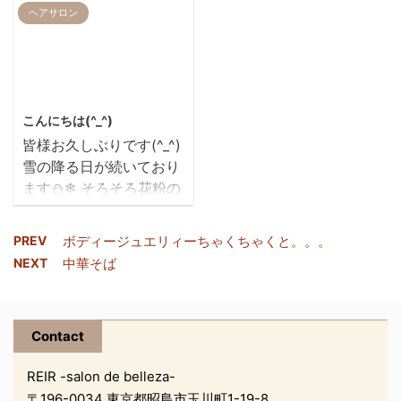
ーテック）の紹介をした
で よろしくお願いいた
ヘアサロン
いと思います このトリ
しますm(__)m 年末から
ートメントは キューテ
年始にかけ、たくさんの
ィクルを整えて 髪の強
お客様にご来店いただき
度をあげてくれるトリー
本当にありがとうござい
2022/3/3
トメントです(*^ｰﾟ)v キ
ました！ 素敵な頂き
こんにちは(^_^)
ューティクルを強化する
物を、載せちゃいます
皆様お久しぶりです(^_^)
と。。。 髪のハリ・ツ
(*‘∀‘) 他にもたくさん頂
雪の降る日が続いており
ヤ・指通りが変わる カラ
いたのですが… 我慢でき
ます⛄❄ そろそろ花粉の
ーやパーマのもちがよく
ずに、食べてしまい…
時期もやってきますね😣
なる ヘアスタイルがまと
(^^;)載せれずに…失礼し
コロナウィルスも早く収
まりやくなる たった
ました💦 宝石みたいな
PREV
ボディージュエリィーちゃくちゃくと。。。
束して欲しいです… 只
一度の施術で 髪の強度
チョコなんです!素敵～
NEXT
中華そば
今、REIRでは お客様一
は平均３０％アップする
飴は大好き！だけど、初
人一人に手指の消毒と 貼
んです！！！ お店での
めてたべました！美味し
るタイプのマスクのご協
施術も普段の技術に ５
...
Contact
力をお願い致しておりま
分プラスするだけ ...
す ご協力のほど宜しくお
REIR -salon de belleza-
願い致しますm(__)m さ
〒196-0034 東京都昭島市玉川町1-19-8