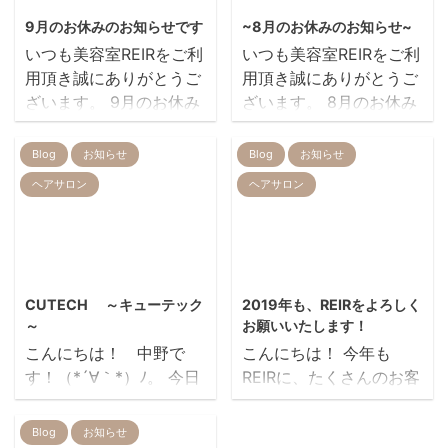
9月のお休みのお知らせです
~8月のお休みのお知らせ~
いつも美容室REIRをご利
いつも美容室REIRをご利
用頂き誠にありがとうご
用頂き誠にありがとうご
ざいます。 9月のお休み
ざいます。 8月のお休み
のお知らせです。 ピンク
の追加のお知らせです。
の斜線の所がお休みにな
８月30日(日) お休みさせ
Blog
お知らせ
Blog
お知らせ
ります。 ご不便をお掛け
ていただきます。 ご不便
ヘアサロン
ヘアサロン
致しますがよろしくお願
をお掛け致しますがよろ
い致します。 美容室
しくお願い致します。 美
REIR…
容室REIR…
2014/6/19
2019/1/11
CUTECH ～キューテック
2019年も、REIRをよろしく
～
お願いいたします！
こんにちは！ 中野で
こんにちは！ 今年も
す！（*´∀｀*）ﾉ。 今日
REIRに、たくさんのお客
は REIRの新しいトリー
様がご来店いただけるよ
トメントCUTECH(キュ
う 精一杯頑張りますの
Blog
お知らせ