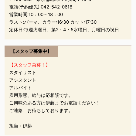
て、今回コケ玉ダルマち
電話(予約優先):
042-542-0616
ゃんの販売をお店で始め
営業時間:10：00～18：00
させて頂きました(*^^)
ラスト:パーマ、カラー:16:30 カット:17:30
一つ一つハンドメイドの
定休日:毎週火曜日、第2・4・5水曜日、月曜日の祝日
作品となっております お
部屋のインテリアやプレ
ゼント等にいかがでしょ
【スタッフ募集中】
うか❓ コロンとしていて
可愛いですよ お顔も ...
【スタッフ急募！】
スタイリスト
アシスタント
アルバイト
雇用形態、給与は応相談です。
ご興味のある方は伊藤までお電話ください！
ご連絡、お待ちしております。
担当：伊藤