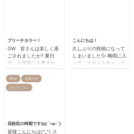
た！
皆さんからも 伊藤さん
&n ...
に伝えてくださー
い！！！(>_<)ｓ ふ
う。。 ２月になって 少
しずつ暖かくなってきま
2014/5/5
2021/6/24
したね🌸 今日は 寒くな
ブリーチカラー！
こんにちは！
っちゃいましたが
GW 皆さんは楽しく過
久しぶりの投稿になって
(;´･ω･) これから 卒
ごされましたか? 夏日
しまいました💦 梅雨に入
業や 入学 就職な
の お天気にも恵まれ
って、スタイルチェンジ
ど・・・ お祝いが多い時
た 気持ちのいいGWで
や縮毛矯正をされる方も
期ですね！ 早朝での 髪
したね o(｀▽´)o 今
多くなってきました。
Blog
お知らせ
の毛のセットなども 可
日のお客様は ココ何年
湿気でクセが出て広がっ
能ですので 是非奇麗にし
ひとりごと…
かブリーチして 髪の毛
たり、加齢毛によってジ
て お出かけしてくださ
を真っ白にされてるお客
リジリして広がったり…
いね(・∀・)!! &n ...
様です。 「初めての方
とにかくまとまらず…イ
やお仕事の相手など
ライラしますよね"(-""-)"
2021/2/24
に 髪の毛で覚えても
クセの強い子供たちも、
花粉症の時期ですね(´-ω-`)
らえるから！ いいん
最近では縮毛矯正をかけ
皆様こんにちは(^_^) ス