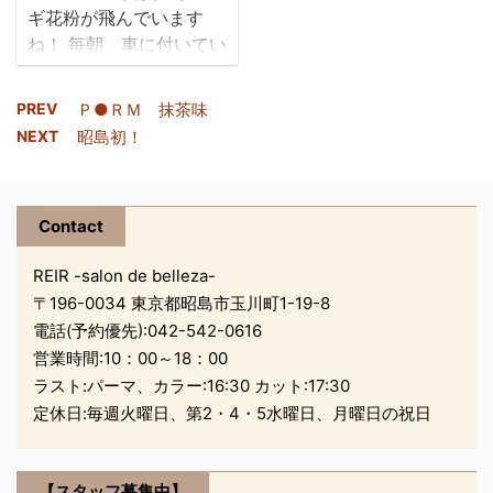
だよね。」 と… 頭
る子が多くなってきまし
ギ花粉が飛んでいます
皮のケアはしっかり や
た。 また、今まではス
ね！ 毎朝 車に付いてい
ります（刺激が 強いの
トレートだったのに…年
る花粉の量を見てビック
で！！） 仕上がり
とともに強くなる加齢
リしています！！！ さ
は… &nb ...
毛。 加齢毛と言っても、
PREV
Ｐ●ＲＭ 抹茶味
て、REIRのシャンプー台
まだ若い３０代前半から
NEXT
昭島初！
の所が春らしく 変わりま
気になる方もいらっしゃ
したよぉ(*´▽｀*) とっ
います。 年齢からくるも
てもかわいくてお気に入
のばかりではなく、パー
Contact
りです♪ 今回も伊藤オー
マ ...
ナーの奥様が作って下さ
REIR -salon de belleza-
いました！！！ じゃじゃ
〒196-0034 東京都昭島市玉川町1-19-8
ーん！！！
電話(予約優先):
042-542-0616
このお花は【ラナンキュ
営業時間:10：00～18：00
ラス】 と言うお花らしい
ラスト:パーマ、カラー:16:30 カット:17:30
です(^^ ...
定休日:毎週火曜日、第2・4・5水曜日、月曜日の祝日
【スタッフ募集中】