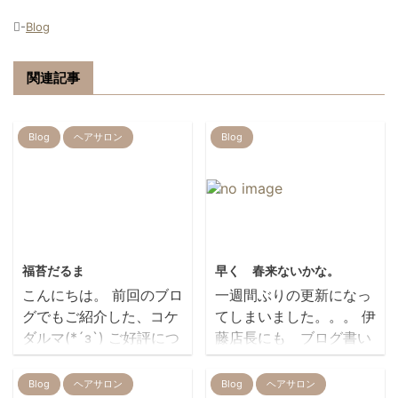
-
Blog
関連記事
Blog
ヘアサロン
Blog
2022/3/3
2019/7/23
福苔だるま
早く 春来ないかな。
こんにちは。 前回のブロ
一週間ぶりの更新になっ
グでもご紹介した、コケ
てしまいました。。。 伊
ダルマ(*´з`) ご好評につ
藤店長にも ブログ書い
き、完売となっていまし
てもらいた
たが💦 新たに入荷しまし
い！！！・・・ですよね
Blog
ヘアサロン
Blog
ヘアサロン