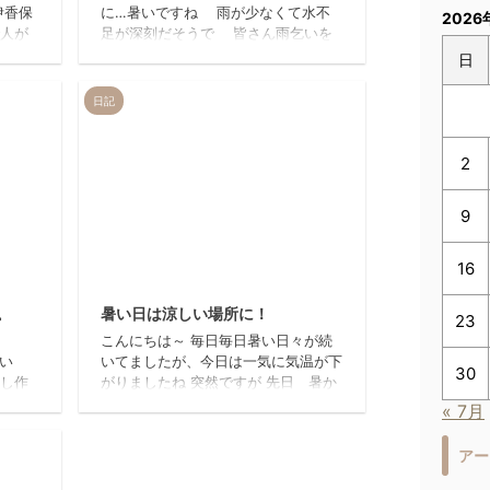
伊香保
に…暑いですね 雨が少なくて水不
2026
で人が
足が深刻だそうで 皆さん雨乞いを
的はこ
しましょう笑 …じゃなくて節水で
日
ました
すね 何もしなくても汗がしたたる
り天ぷ
というのに この暑い中、フットサ
日記
そんな
ルをしてきました 人が人を呼んで
のうな
集まったチーム はじめましてでも
たです
フィールドに立てばもう仲間 スポ
2
したヽ
ーツっていいなあぁ笑 もっとスタ
わんこと
ミナつけよう それにしてもフット
9
る私の
サルシューズが欲しい山本でした
かわい
あ、ランニングシューズも欲しいな
 ...
ぁ。。。
16
12/8/12
2012/7/20
yamamoto(`ロ´* ...
。
暑い日は涼しい場所に！
23
さん着
こんにちは～ 毎日毎日暑い日々が続
いい
いてましたが、今日は一気に気温が下
30
し作
がりましたね 突然ですが 先日 暑か
返しし
ったので美術館に行ってきました 東
« 7月
ょ
京都現代美術館です 右側のトーマ
ス ディマンド展を見てきました 写
アー
真作家さんです まず紙製作品を作成
して、それを写真に撮って作品として