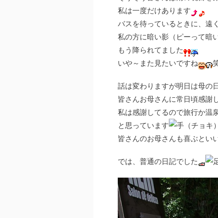
私は一度だけあります
バスを待っているときに、遠
私の方に暗い影（ピーって暗
もう降られてました
いや～また見たいですね
話は変わりますが明日は母の
皆さんお母さんに常日頃感謝
私は感謝してるので旅行か温
と思っています
皆さんのお母さんも喜ぶとい
では、普通の日記でした