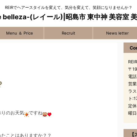
REIRでヘアースタイルを変えて、気分を変えて、笑顔になりませんか？
Menu ＆ Price
Recruit
News letter
Co
REIR
〒1
電話
？
営業
ラス
ト:1
定休
ぶりのお天気
ですね
曜日
【
みたことはありますか？？