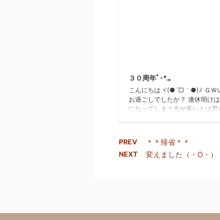
2
３０周年ﾟ･*.｡
こんにちはヾ(●´□｀●)ﾉ Ｇ
お過ごしでしたか？ 連休明け
になってしまう方が多いとは思
が… 今日からはまた夏休みを楽
に頑張りましょう笑 ＧＷ明け
昨日(７日)、お仕事へ向かう皆
PREV
＊＊帰省＊＊
よそに… ディズニーランドのア
NEXT
変えました（・O・）
クション スターツアーズ・ザ
ベンチャーズ・コンティニュー
ニューアルオープン初日だった
張り切って行ってきましたヽ(・∀
平日だというのにもかかわらず
はり同じ考えを持つ人は大勢い
です 開園と同時にダッシュ 警