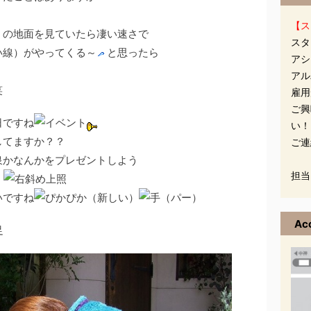
【ス
くの地面を見ていたら凄い速さで
スタ
い線）がやってくる～
と思ったら
アシ
アル
笑
雇用
ご興
日ですね
い！
してますか？？
ご連
泉かなんかをプレゼントしよう
担当
照
いですね
Ac