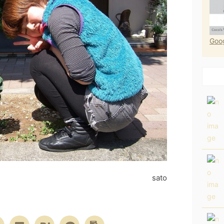
Go
ato