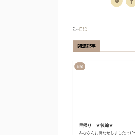
-
日記
関連記事
日記
20
里帰り ★後編★
みなさんお待たせしましたっ(´ー