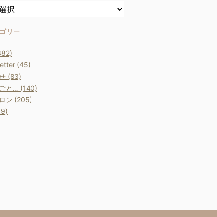
ゴリー
382)
etter (45)
 (83)
と… (140)
ン (205)
9)