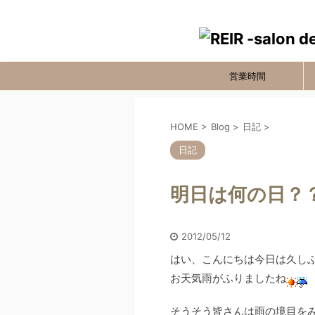
営業時間
HOME
>
Blog
>
日記
>
日記
明日は何の日？
2012/05/12
はい、こんにちは今日は久し
お天気雨がふりましたね
そうそう皆さんは雨の境目を