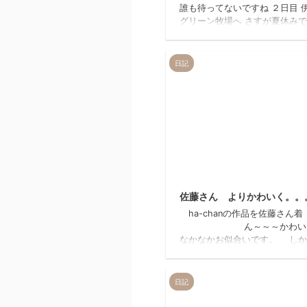
誰も待ってないですね ２日目 
グリーン牧場へ さすが夏休み
大勢いました(･д･oﾉ)ﾉ でも目
いつ だけだったのですぐ帰り
笑 今日も水沢うどん(というよ
日記
ら)が食べたいと言う彼。。。 
彼の意見は無視し、今年初めて
ぎ 店内は扇風機だけで暑かっ
が とてもおいしくいただきま
(●´∀｀)○´∀｀)ﾉ 家に帰って
遊んで昼寝。。。 昼寝してい
髪の毛をかじるわんこ。。。 
いやつです(ｏﾟзﾟo) のんびりした
20
佐藤さん よりかわいく。。
ha-chanの作品を佐藤
ん～～～かわ
なかなかお似合いです。 しか
品はお客様のもの、しっかりお
まし
tomomi ito・・
日記