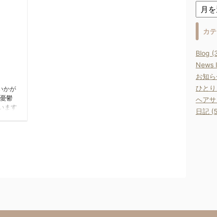
出されているようです。 あまり詳し
くないので「ほぉ～～」と思いながら
見ていたのですが、 変わった感じの
カテ
展示部屋もあり、新鮮な気分になりま
した 外は日傘をさしてても暑かった
Blog (
のですが 美術館はとっても涼しい～
013/5/8
また 途中で、名物の「深川丼」を
News l
...
お知らせ
ひとりご
Ｗいかが
は憂鬱
ヘアサロ
います
日記 (5
しみ
初日の
さんを
トラ
・アド
 がリ
ので…
・)ﾉ
、 や
るもの
備員さ